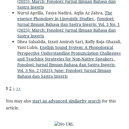
(2025): March: Fonologi: Jurnal Ilmuan Bahasa dan
Sastra Inggris
Nurul Aprilla, Tasya Nadira, Aqila Az Zahra,
The
essence Phonology in Linguistic Studies
,
Fonologi:
Jurnal Ilmuan Bahasa dan Sastra Inggris: Vol. 3 No. 1
(2025): March: Fonologi: Jurnal Ilmuan Bahasa dan
Sastra Inggris
Dhea Salsabila, Izzati Amirah Sari, Rafly Raja Ghazali,
Yani Lubis,
English Sound System: A Phonological
Perspective Understanding Pronunciation Challenges
and Teaching Strategies for Non-Native Speakers
,
Fonologi: Jurnal Ilmuan Bahasa dan Sastra Inggris:
Vol. 3 No. 2 (2025): June: Fonologi: Jurnal Ilmuan
Bahasa dan Sastra Inggris
1
2
>
>>
You may also
start an advanced similarity search
for this
article.