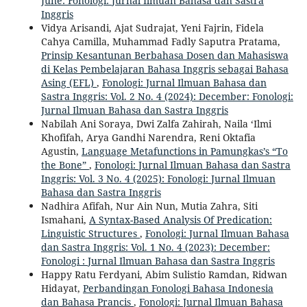
June: Fonologi: Jurnal Ilmuan Bahasa dan Sastra
Inggris
Vidya Arisandi, Ajat Sudrajat, Yeni Fajrin, Fidela
Cahya Camilla, Muhammad Fadly Saputra Pratama,
Prinsip Kesantunan Berbahasa Dosen dan Mahasiswa
di Kelas Pembelajaran Bahasa Inggris sebagai Bahasa
Asing (EFL)
,
Fonologi: Jurnal Ilmuan Bahasa dan
Sastra Inggris: Vol. 2 No. 4 (2024): December: Fonologi:
Jurnal Ilmuan Bahasa dan Sastra Inggris
Nabilah Ani Soraya, Dwi Zalfa Zahirah, Naila ‘Ilmi
Khofifah, Arya Gandhi Narendra, Reni Oktafia
Agustin,
Language Metafunctions in Pamungkas’s “To
the Bone”
,
Fonologi: Jurnal Ilmuan Bahasa dan Sastra
Inggris: Vol. 3 No. 4 (2025): Fonologi: Jurnal Ilmuan
Bahasa dan Sastra Inggris
Nadhira Afifah, Nur Ain Nun, Mutia Zahra, Siti
Ismahani,
A Syntax-Based Analysis Of Predication:
Linguistic Structures
,
Fonologi: Jurnal Ilmuan Bahasa
dan Sastra Inggris: Vol. 1 No. 4 (2023): December:
Fonologi : Jurnal Ilmuan Bahasa dan Sastra Inggris
Happy Ratu Ferdyani, Abim Sulistio Ramdan, Ridwan
Hidayat,
Perbandingan Fonologi Bahasa Indonesia
dan Bahasa Prancis
,
Fonologi: Jurnal Ilmuan Bahasa