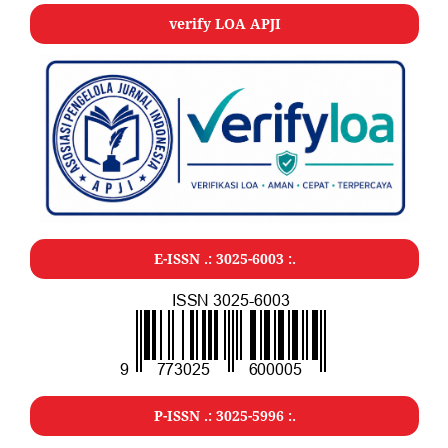
verify LOA APJI
E-ISSN .: 3025-6003 :.
P-ISSN .: 3025-5996 :.