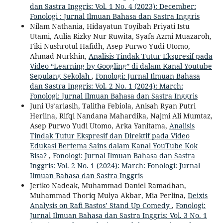
dan Sastra Inggris: Vol. 1 No. 4 (2023): December:
Fonologi : Jurnal Ilmuan Bahasa dan Sastra Inggris
Nilam Nathania, Hidayatun Toyibah Priyati Istu
Utami, Aulia Rizky Nur Ruwita, Syafa Azmi Muazaroh,
Fiki Nushrotul Hafidh, Asep Purwo Yudi Utomo,
Ahmad Nurkhin,
Analisis Tindak Tutur Ekspresif pada
Video “Learning by Googling” di dalam Kanal Youtube
Sepulang Sekolah
,
Fonologi: Jurnal Ilmuan Bahasa
dan Sastra Inggris: Vol. 2 No. 1 (2024): March:
Fonologi: Jurnal Ilmuan Bahasa dan Sastra Inggris
Juni Us’ariasih, Talitha Febiola, Anisah Ryan Putri
Herlina, Rifqi Nandana Mahardika, Najmi Ali Mumtaz,
Asep Purwo Yudi Utomo, Arka Yanitama,
Analisis
Tindak Tutur Ekspresif dan Direktif pada Video
Edukasi Bertema Sains dalam Kanal YouTube Kok
Bisa?
,
Fonologi: Jurnal Ilmuan Bahasa dan Sastra
Inggris: Vol. 2 No. 1 (2024): March: Fonologi: Jurnal
Ilmuan Bahasa dan Sastra Inggris
Jeriko Nadeak, Muhammad Daniel Ramadhan,
Muhammad Thoriq Mulya Akbar, Mia Perlina,
Deixis
Analysis on Rafi Bastos’ Stand Up Comedy
,
Fonologi:
Jurnal Ilmuan Bahasa dan Sastra Inggris: Vol. 3 No. 1