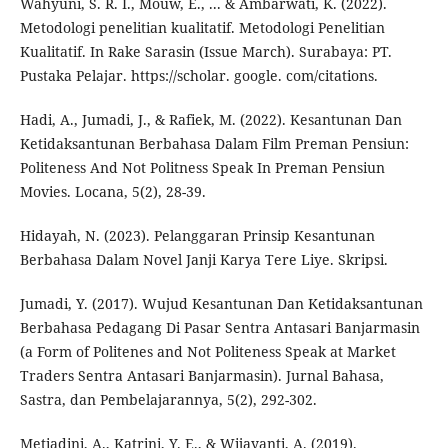
Wahyuni, S. R. I., Mouw, E., ... & Ambarwati, K. (2022).
Metodologi penelitian kualitatif. Metodologi Penelitian
Kualitatif. In Rake Sarasin (Issue March). Surabaya: PT.
Pustaka Pelajar. https://scholar. google. com/citations.
Hadi, A., Jumadi, J., & Rafiek, M. (2022). Kesantunan Dan
Ketidaksantunan Berbahasa Dalam Film Preman Pensiun:
Politeness And Not Politness Speak In Preman Pensiun
Movies. Locana, 5(2), 28-39.
Hidayah, N. (2023). Pelanggaran Prinsip Kesantunan
Berbahasa Dalam Novel Janji Karya Tere Liye. Skripsi.
Jumadi, Y. (2017). Wujud Kesantunan Dan Ketidaksantunan
Berbahasa Pedagang Di Pasar Sentra Antasari Banjarmasin
(a Form of Politenes and Not Politeness Speak at Market
Traders Sentra Antasari Banjarmasin). Jurnal Bahasa,
Sastra, dan Pembelajarannya, 5(2), 292-302.
Metiadini, A., Katrini, Y. E., & Wijayanti, A. (2019).