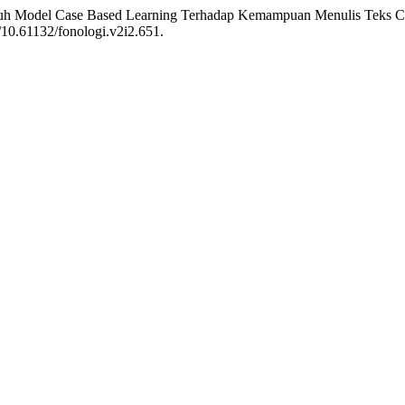
“Pengaruh Model Case Based Learning Terhadap Kemampuan Menulis 
g/10.61132/fonologi.v2i2.651.