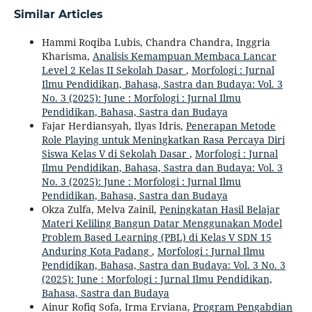
Similar Articles
Hammi Roqiba Lubis, Chandra Chandra, Inggria
Kharisma,
Analisis Kemampuan Membaca Lancar
Level 2 Kelas II Sekolah Dasar
,
Morfologi : Jurnal
Ilmu Pendidikan, Bahasa, Sastra dan Budaya: Vol. 3
No. 3 (2025): June : Morfologi : Jurnal Ilmu
Pendidikan, Bahasa, Sastra dan Budaya
Fajar Herdiansyah, Ilyas Idris,
Penerapan Metode
Role Playing untuk Meningkatkan Rasa Percaya Diri
Siswa Kelas V di Sekolah Dasar
,
Morfologi : Jurnal
Ilmu Pendidikan, Bahasa, Sastra dan Budaya: Vol. 3
No. 3 (2025): June : Morfologi : Jurnal Ilmu
Pendidikan, Bahasa, Sastra dan Budaya
Okza Zulfa, Melva Zainil,
Peningkatan Hasil Belajar
Materi Keliling Bangun Datar Menggunakan Model
Problem Based Learning (PBL) di Kelas V SDN 15
Anduring Kota Padang
,
Morfologi : Jurnal Ilmu
Pendidikan, Bahasa, Sastra dan Budaya: Vol. 3 No. 3
(2025): June : Morfologi : Jurnal Ilmu Pendidikan,
Bahasa, Sastra dan Budaya
Ainur Rofiq Sofa, Irma Erviana,
Program Pengabdian