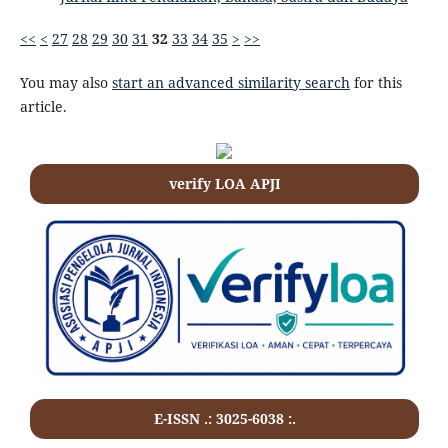
<<
<
27
28
29
30
31
32
33
34
35
>
>>
You may also
start an advanced similarity search
for this
article.
verify LOA APJI
E-ISSN .: 3025-6038 :.