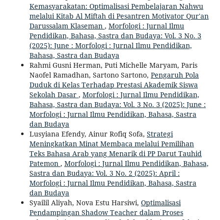
Kemasyarakatan: Optimalisasi Pembelajaran Nahwu
melalui Kitab Al Miftah di Pesantren Motivator Qur'an
Darussalam Klaseman
,
Morfologi : Jurnal Ilmu
Pendidikan, Bahasa, Sastra dan Budaya: Vol. 3 No. 3
(2025): June : Morfologi : Jurnal Ilmu Pendidikan,
Bahasa, Sastra dan Budaya
Rahmi Gusni Herman, Puti Michelle Maryam, Paris
Naofel Ramadhan, Sartono Sartono,
Pengaruh Pola
Duduk di Kelas Terhadap Prestasi Akademik Siswa
Sekolah Dasar
,
Morfologi : Jurnal Ilmu Pendidikan,
Bahasa, Sastra dan Budaya: Vol. 3 No. 3 (2025): June :
Morfologi : Jurnal Ilmu Pendidikan, Bahasa, Sastra
dan Budaya
Lusyiana Efendy, Ainur Rofiq Sofa,
Strategi
Meningkatkan Minat Membaca melalui Pemilihan
Teks Bahasa Arab yang Menarik di PP Darut Tauhid
Patemon
,
Morfologi : Jurnal Ilmu Pendidikan, Bahasa,
Sastra dan Budaya: Vol. 3 No. 2 (2025): April :
Morfologi : Jurnal Ilmu Pendidikan, Bahasa, Sastra
dan Budaya
Syailil Aliyah, Nova Estu Harsiwi,
Optimalisasi
Pendampingan Shadow Teacher dalam Proses