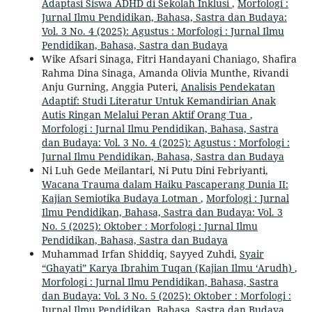
Adaptasi Siswa ADHD di Sekolah Inklusi
,
Morfologi :
Jurnal Ilmu Pendidikan, Bahasa, Sastra dan Budaya:
Vol. 3 No. 4 (2025): Agustus : Morfologi : Jurnal Ilmu
Pendidikan, Bahasa, Sastra dan Budaya
Wike Afsari Sinaga, Fitri Handayani Chaniago, Shafira
Rahma Dina Sinaga, Amanda Olivia Munthe, Rivandi
Anju Gurning, Anggia Puteri,
Analisis Pendekatan
Adaptif: Studi Literatur Untuk Kemandirian Anak
Autis Ringan Melalui Peran Aktif Orang Tua
,
Morfologi : Jurnal Ilmu Pendidikan, Bahasa, Sastra
dan Budaya: Vol. 3 No. 4 (2025): Agustus : Morfologi :
Jurnal Ilmu Pendidikan, Bahasa, Sastra dan Budaya
Ni Luh Gede Meilantari, Ni Putu Dini Febriyanti,
Wacana Trauma dalam Haiku Pascaperang Dunia II:
Kajian Semiotika Budaya Lotman
,
Morfologi : Jurnal
Ilmu Pendidikan, Bahasa, Sastra dan Budaya: Vol. 3
No. 5 (2025): Oktober : Morfologi : Jurnal Ilmu
Pendidikan, Bahasa, Sastra dan Budaya
Muhammad Irfan Shiddiq, Sayyed Zuhdi,
Syair
“Ghayati” Karya Ibrahim Tuqan (Kajian Ilmu ‘Arudh)
,
Morfologi : Jurnal Ilmu Pendidikan, Bahasa, Sastra
dan Budaya: Vol. 3 No. 5 (2025): Oktober : Morfologi :
Jurnal Ilmu Pendidikan, Bahasa, Sastra dan Budaya