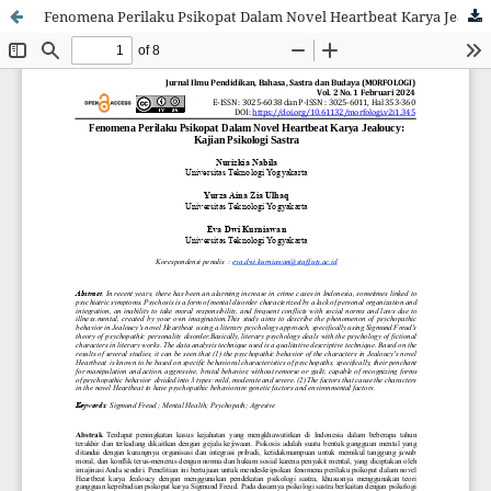
Fenomena Perilaku Psikopat Dalam Novel Heartbeat Karya Jealoucy: Kajian Psikologi Sastra