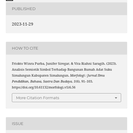
PUBLISHED
2023-11-29
HOW TO CITE
Friokto Winra Purba, Junifer Siregar, & Vita Riahni Saragih. (2023).
Analisis Semiotik Simbol Terhadap Bangunan Rumah Adat Suku
Simalungun Kabupaten Simalungun.
Morfologi : Jurnal Ilmu
Pendidikan, Bahasa, Sastra Dan Budaya
,
1
(6), 91–103.
https://doi.org/10.61132/morfologi.v1i6.56
More Citation Formats
ISSUE