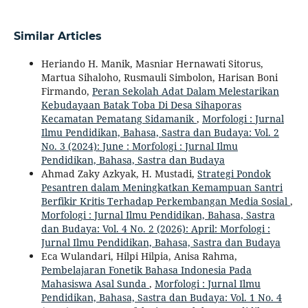
Similar Articles
Heriando H. Manik, Masniar Hernawati Sitorus,
Martua Sihaloho, Rusmauli Simbolon, Harisan Boni
Firmando,
Peran Sekolah Adat Dalam Melestarikan
Kebudayaan Batak Toba Di Desa Sihaporas
Kecamatan Pematang Sidamanik
,
Morfologi : Jurnal
Ilmu Pendidikan, Bahasa, Sastra dan Budaya: Vol. 2
No. 3 (2024): June : Morfologi : Jurnal Ilmu
Pendidikan, Bahasa, Sastra dan Budaya
Ahmad Zaky Azkyak, H. Mustadi,
Strategi Pondok
Pesantren dalam Meningkatkan Kemampuan Santri
Berfikir Kritis Terhadap Perkembangan Media Sosial
,
Morfologi : Jurnal Ilmu Pendidikan, Bahasa, Sastra
dan Budaya: Vol. 4 No. 2 (2026): April: Morfologi :
Jurnal Ilmu Pendidikan, Bahasa, Sastra dan Budaya
Eca Wulandari, Hilpi Hilpia, Anisa Rahma,
Pembelajaran Fonetik Bahasa Indonesia Pada
Mahasiswa Asal Sunda
,
Morfologi : Jurnal Ilmu
Pendidikan, Bahasa, Sastra dan Budaya: Vol. 1 No. 4