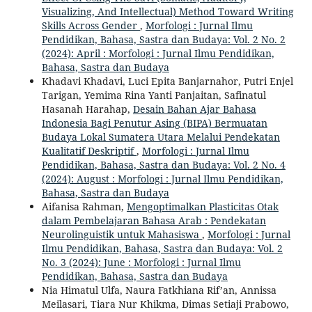
Visualizing, And Intellectual) Method Toward Writing
Skills Across Gender
,
Morfologi : Jurnal Ilmu
Pendidikan, Bahasa, Sastra dan Budaya: Vol. 2 No. 2
(2024): April : Morfologi : Jurnal Ilmu Pendidikan,
Bahasa, Sastra dan Budaya
Khadavi Khadavi, Luci Epita Banjarnahor, Putri Enjel
Tarigan, Yemima Rina Yanti Panjaitan, Safinatul
Hasanah Harahap,
Desain Bahan Ajar Bahasa
Indonesia Bagi Penutur Asing (BIPA) Bermuatan
Budaya Lokal Sumatera Utara Melalui Pendekatan
Kualitatif Deskriptif
,
Morfologi : Jurnal Ilmu
Pendidikan, Bahasa, Sastra dan Budaya: Vol. 2 No. 4
(2024): August : Morfologi : Jurnal Ilmu Pendidikan,
Bahasa, Sastra dan Budaya
Aifanisa Rahman,
Mengoptimalkan Plasticitas Otak
dalam Pembelajaran Bahasa Arab : Pendekatan
Neurolinguistik untuk Mahasiswa
,
Morfologi : Jurnal
Ilmu Pendidikan, Bahasa, Sastra dan Budaya: Vol. 2
No. 3 (2024): June : Morfologi : Jurnal Ilmu
Pendidikan, Bahasa, Sastra dan Budaya
Nia Himatul Ulfa, Naura Fatkhiana Rif’an, Annissa
Meilasari, Tiara Nur Khikma, Dimas Setiaji Prabowo,