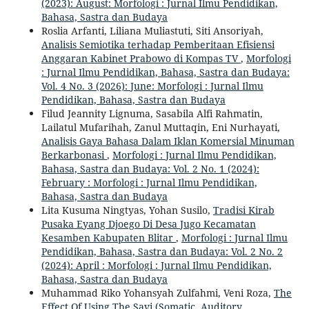
(2023): August: Morfologi : Jurnal Ilmu Pendidikan,
Bahasa, Sastra dan Budaya
Roslia Arfanti, Liliana Muliastuti, Siti Ansoriyah,
Analisis Semiotika terhadap Pemberitaan Efisiensi
Anggaran Kabinet Prabowo di Kompas TV
,
Morfologi
: Jurnal Ilmu Pendidikan, Bahasa, Sastra dan Budaya:
Vol. 4 No. 3 (2026): June: Morfologi : Jurnal Ilmu
Pendidikan, Bahasa, Sastra dan Budaya
Filud Jeannity Lignuma, Sasabila Alfi Rahmatin,
Lailatul Mufarihah, Zanul Muttaqin, Eni Nurhayati,
Analisis Gaya Bahasa Dalam Iklan Komersial Minuman
Berkarbonasi
,
Morfologi : Jurnal Ilmu Pendidikan,
Bahasa, Sastra dan Budaya: Vol. 2 No. 1 (2024):
February : Morfologi : Jurnal Ilmu Pendidikan,
Bahasa, Sastra dan Budaya
Lita Kusuma Ningtyas, Yohan Susilo,
Tradisi Kirab
Pusaka Eyang Djoego Di Desa Jugo Kecamatan
Kesamben Kabupaten Blitar
,
Morfologi : Jurnal Ilmu
Pendidikan, Bahasa, Sastra dan Budaya: Vol. 2 No. 2
(2024): April : Morfologi : Jurnal Ilmu Pendidikan,
Bahasa, Sastra dan Budaya
Muhammad Riko Yohansyah Zulfahmi, Veni Roza,
The
Effect Of Using The Savi (Somatic, Auditory,