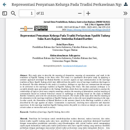
Representasi Penyatuan Kelurga Pada Tradisi Perkawinan Ngulihi Tudung Suku Karo Kajian: Semiotika Roland Barthes