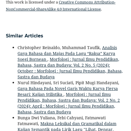
This work is licensed under a
Creative Commons Attribution-
NonCommercial-ShareAlike 4.0 International License
.
Similar Articles
Christopher Reinaldo, Muhammad Taufik,
Analisis
Gaya Bahasa dan Majas Pada Lagu “Raksa” Karya
Soegi Bornean
,
Morfologi : Jurnal Ilmu Pendidikan,
Bahasa, Sastra dan Budaya: Vol. 2 No. 5 (2024):
October : Morfologi : Jurnal Ilmu Pendidikan, Bahasa,
Sastra dan Budaya
Nurul Hindayani, Sri Suciati, Pipit Mugi Handayani,
Gaya Bahasa Pada Novel Garis Waktu Karya Fiersa
Besari: Kajian Stilistika
,
Morfologi : Jurnal Ilmu
Pendidikan, Bahasa, Sastra dan Budaya: Vol. 2 No. 2
(2024): April : Morfologi : Jurnal Ilmu Pendidikan,
Bahasa, Sastra dan Budaya
Bunga Dwi Yuliana, Febi Cahyani, Fatmawati
Fatmawati,
Makna Leksikal dan Gramatikal dalam
Kajian Semantik pada Lirik Lagu "Lihat, Dengar,