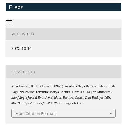
PDF
PUBLISHED
2023-10-14
HOW TO CITE
Riza Fauzan, & Heri Isnaini. (2023). Analisis Gaya Bahasa Dalam Lirik
Lagu “Palestina Tercinta” Karya Shoutul Harokah (Kajian Stilistika).
Morfologi : Jurnal Ilmu Pendidikan, Bahasa, Sastra Dan Budaya
,
1
(5),
40–53. https://doi.org/10.61132/morfologi.v1i5.85
More Citation Formats