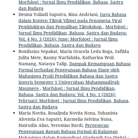
Morfologi : Jurnal Ilmu Pendidikan, Bahasa, Sastra
dan Budaya
Desma Yuliadi Saputra, Rina Andriani,
Gaya Bahasa
dalam Konten Tiktok Vilmei pada Fenomena Viral
Pemblokiran dan Pemulihan Tiktokshop
,
Morfologi :
Jurnal Ilmu Pendidikan, Bahasa, Sastra dan Budaya:
Vol. 4 No. 3 (2026): June: Morfologi : Jurnal Ilmu
Pendidikan, Bahasa, Sastra dan Budaya
Bonifasius Sepakat, Maria Gracela Leda Roga, Safilda
Julita Mete, Rasmy Nurfahida, Katharina Woli
Namang, Natasya Talip,
Dampak Kemampuan Bahasa
Formal terhadap Penggunaan Bahasa Slang oleh
Mahasiswa Prodi Pendidikan Bahasa dan Sastra
Inggris Semester 1 Universitaas Muhammadiyah
Maumere
,
Morfologi : Jurnal Ilmu Pendidikan,
Bahasa, Sastra dan Budaya: Vol. 4 No. 1 (2026):
Februari: Morfologi : Jurnal Ilmu Pendidikan, Bahasa,
Sastra dan Budaya
Maria Novita, Rosalinda Novita Nona, Yohanista
Alventia Eva Saputri, Karmelia Selvina Nona,
Hairudin Alias, Yeremias Bardi,
Pergeseran
Penggunaan Ragam Bahasa Formal di Kalangan
Mahasiswa dalam Komunikasi Akademik Era Digital :