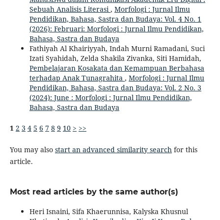
Sebuah Analisis Literasi
,
Morfologi : Jurnal Ilmu
Pendidikan, Bahasa, Sastra dan Budaya: Vol. 4 No. 1
(2026): Februari: Morfologi : Jurnal Ilmu Pendidikan,
Bahasa, Sastra dan Budaya
Fathiyah Al Khairiyyah, Indah Murni Ramadani, Suci
Izati Syahidah, Zelda Shakila Zivanka, Siti Hamidah,
Pembelajaran Kosakata dan Kemampuan Berbahasa
terhadap Anak Tunagrahita
,
Morfologi : Jurnal Ilmu
Pendidikan, Bahasa, Sastra dan Budaya: Vol. 2 No. 3
(2024): June : Morfologi : Jurnal Ilmu Pendidikan,
Bahasa, Sastra dan Budaya
1
2
3
4
5
6
7
8
9
10
>
>>
You may also
start an advanced similarity search
for this
article.
Most read articles by the same author(s)
Heri Isnaini, Sifa Khaerunnisa, Kalyska Khusnul