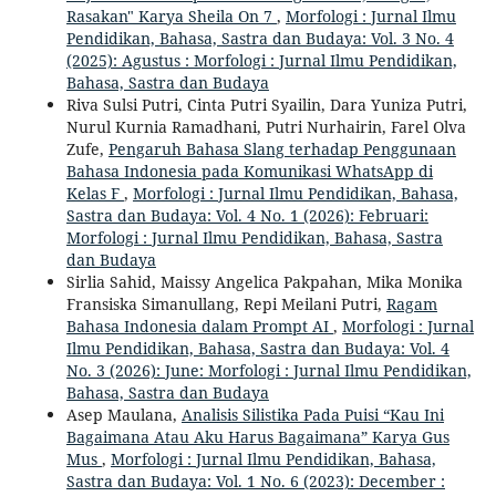
Rasakan" Karya Sheila On 7
,
Morfologi : Jurnal Ilmu
Pendidikan, Bahasa, Sastra dan Budaya: Vol. 3 No. 4
(2025): Agustus : Morfologi : Jurnal Ilmu Pendidikan,
Bahasa, Sastra dan Budaya
Riva Sulsi Putri, Cinta Putri Syailin, Dara Yuniza Putri,
Nurul Kurnia Ramadhani, Putri Nurhairin, Farel Olva
Zufe,
Pengaruh Bahasa Slang terhadap Penggunaan
Bahasa Indonesia pada Komunikasi WhatsApp di
Kelas F
,
Morfologi : Jurnal Ilmu Pendidikan, Bahasa,
Sastra dan Budaya: Vol. 4 No. 1 (2026): Februari:
Morfologi : Jurnal Ilmu Pendidikan, Bahasa, Sastra
dan Budaya
Sirlia Sahid, Maissy Angelica Pakpahan, Mika Monika
Fransiska Simanullang, Repi Meilani Putri,
Ragam
Bahasa Indonesia dalam Prompt AI
,
Morfologi : Jurnal
Ilmu Pendidikan, Bahasa, Sastra dan Budaya: Vol. 4
No. 3 (2026): June: Morfologi : Jurnal Ilmu Pendidikan,
Bahasa, Sastra dan Budaya
Asep Maulana,
Analisis Silistika Pada Puisi “Kau Ini
Bagaimana Atau Aku Harus Bagaimana” Karya Gus
Mus
,
Morfologi : Jurnal Ilmu Pendidikan, Bahasa,
Sastra dan Budaya: Vol. 1 No. 6 (2023): December :