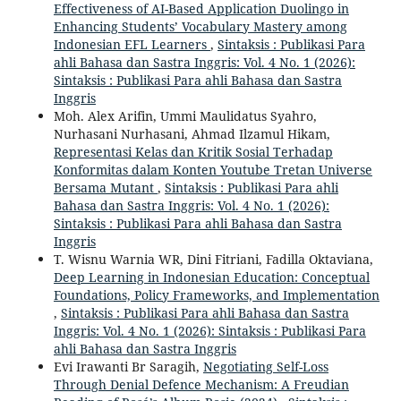
Effectiveness of AI-Based Application Duolingo in
Enhancing Students’ Vocabulary Mastery among
Indonesian EFL Learners
,
Sintaksis : Publikasi Para
ahli Bahasa dan Sastra Inggris: Vol. 4 No. 1 (2026):
Sintaksis : Publikasi Para ahli Bahasa dan Sastra
Inggris
Moh. Alex Arifin, Ummi Maulidatus Syahro,
Nurhasani Nurhasani, Ahmad Ilzamul Hikam,
Representasi Kelas dan Kritik Sosial Terhadap
Konformitas dalam Konten Youtube Tretan Universe
Bersama Mutant
,
Sintaksis : Publikasi Para ahli
Bahasa dan Sastra Inggris: Vol. 4 No. 1 (2026):
Sintaksis : Publikasi Para ahli Bahasa dan Sastra
Inggris
T. Wisnu Warnia WR, Dini Fitriani, Fadilla Oktaviana,
Deep Learning in Indonesian Education: Conceptual
Foundations, Policy Frameworks, and Implementation
,
Sintaksis : Publikasi Para ahli Bahasa dan Sastra
Inggris: Vol. 4 No. 1 (2026): Sintaksis : Publikasi Para
ahli Bahasa dan Sastra Inggris
Evi Irawanti Br Saragih,
Negotiating Self-Loss
Through Denial Defence Mechanism: A Freudian