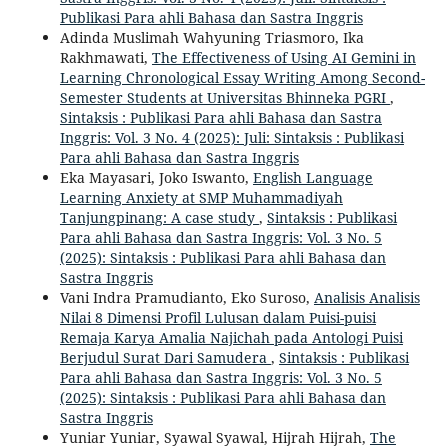
Publikasi Para ahli Bahasa dan Sastra Inggris
Adinda Muslimah Wahyuning Triasmoro, Ika
Rakhmawati,
The Effectiveness of Using AI Gemini in
Learning Chronological Essay Writing Among Second-
Semester Students at Universitas Bhinneka PGRI
,
Sintaksis : Publikasi Para ahli Bahasa dan Sastra
Inggris: Vol. 3 No. 4 (2025): Juli: Sintaksis : Publikasi
Para ahli Bahasa dan Sastra Inggris
Eka Mayasari, Joko Iswanto,
English Language
Learning Anxiety at SMP Muhammadiyah
Tanjungpinang: A case study
,
Sintaksis : Publikasi
Para ahli Bahasa dan Sastra Inggris: Vol. 3 No. 5
(2025): Sintaksis : Publikasi Para ahli Bahasa dan
Sastra Inggris
Vani Indra Pramudianto, Eko Suroso,
Analisis Analisis
Nilai 8 Dimensi Profil Lulusan dalam Puisi-puisi
Remaja Karya Amalia Najichah pada Antologi Puisi
Berjudul Surat Dari Samudera
,
Sintaksis : Publikasi
Para ahli Bahasa dan Sastra Inggris: Vol. 3 No. 5
(2025): Sintaksis : Publikasi Para ahli Bahasa dan
Sastra Inggris
Yuniar Yuniar, Syawal Syawal, Hijrah Hijrah,
The