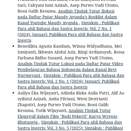
Sari, Cahyani Ismi Azizah, Asep Purwo Yudi Utomo,
Rossi Galih Kesuma,
Analisis Tindak Tutur Ilokusi
pada Daftar Putar Maudy Ayunda’s Booklist dalam
Kanal Youtube Maudy Ayunda
,
Sintaksis : Publikasi
Para ahli Bahasa dan Sastra Inggris: Vol. 2 No. 1
(2024): Januari: Publikasi Para ahli Bahasa dan Sastra
Inggris
Benedikta Agusta Kandam, Winna Widyadhana, Mei
Ismiyanti, Ikhwan Abdul Aziz, Rizqi Ardiansyah, Rossa
Farhana Ridho Susanti, Asep Purwo Yudi Utomo,
Analisis Tindak Tutur Lokusi pada Daftar Putar Video
Pembelajaran Bahasa Indonesia dalam Kanal Revi
Nurmeyani
,
Sintaksis : Publikasi Para ahli Bahasa dan
Sastra Inggris: Vol. 2 No. 1 (2024): Januari: Publikasi
Para ahli Bahasa dan Sastra Inggris
Auliya Eka Wijayatri, Adinda Rizka Aulia Putri, Alif As-
syifatul Azizah, Anita Fitriani, Weni Destrianti
Zhaputri, Asep Purwo Yudi Utomo, Rossi Galih
Kesuma, Tutik Wijayanti,
Analisis Tindak Tutur
Ekspresif dalam Film "Budi Pekerti" Karya Wregas
Bhatuneja
,
Sintaksis : Publikasi Para ahli Bahasa dan
Sastra Inggris: Vol. 3 No. 5 (2025): Sintaksis : Publikasi