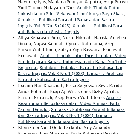
Hayuningtyas, Maulana Febryan Saputra, Asep Purwo
Yudi Utomo, Hidayatun Nur,
Analisis Tindak Tutur
Ilokusi dalam Film ‘Sekawan Limo’ karya Bayu Skak
,
Sintaksis : Publikasi Para ahli Bahasa dan Sastra
Inggris: Vol. 3 No. 5 (2025): Sintaksis : Publikasi Para
ahli Bahasa dan Sastra Inggris
Alliya Setiawan Putri, Nurul Hikmah, Narista Amellea
Dinata, Najwa Sakinah, Cynara Rahmania, Asep
Purwo Yudi Utomo, Satsya Yoga Baswara, Ermawati
Ermawati,
Analisis Tindak Tutur Direktif dalam Video
Pembelajaran Bahasa Indonesia pada Kanal YouTube
Kejarcita
,
Sintaksis : Publikasi Para ahli Bahasa dan
Sastra Inggris: Vol. 3 No. 1 (2025): Januari : Publikasi
Para ahli Bahasa dan Sastra Inggris
Itsnaini Nur Khasanah, Riska Setyowati Siwi, Farida
Ainur Rohmah, Rizqi Aji Wirastomo, Rizky Aprilia,
Fitriani Nuraisah, Asep Purwo Yudi Utomo,
Analisis
Kesantunan Berbahasa dalam Video Animasi Pada
Zaman Dahulu
,
Sintaksis : Publikasi Para ahli Bahasa
dan Sastra Inggris: Vol. 2 No. 1 (2024): Januari:
Publikasi Para ahli Bahasa dan Sastra Inggris
Khariztma Nuril Qolbi Barlanti, Feny Amanda
Primasari, Lusi Murdiani, Firda Rubiyanti Desvika