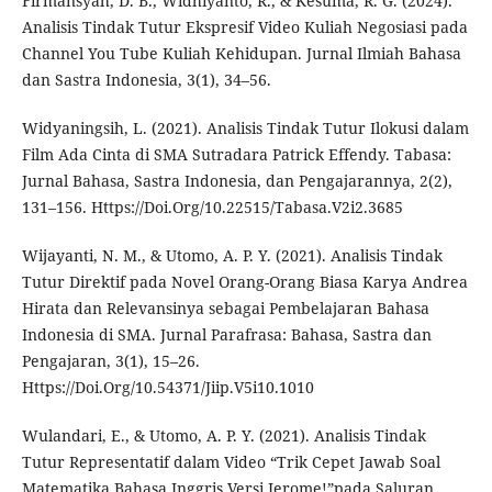
Firmansyah, D. B., Widhiyanto, R., & Kesuma, R. G. (2024).
Analisis Tindak Tutur Ekspresif Video Kuliah Negosiasi pada
Channel You Tube Kuliah Kehidupan. Jurnal Ilmiah Bahasa
dan Sastra Indonesia, 3(1), 34–56.
Widyaningsih, L. (2021). Analisis Tindak Tutur Ilokusi dalam
Film Ada Cinta di SMA Sutradara Patrick Effendy. Tabasa:
Jurnal Bahasa, Sastra Indonesia, dan Pengajarannya, 2(2),
131–156. Https://Doi.Org/10.22515/Tabasa.V2i2.3685
Wijayanti, N. M., & Utomo, A. P. Y. (2021). Analisis Tindak
Tutur Direktif pada Novel Orang-Orang Biasa Karya Andrea
Hirata dan Relevansinya sebagai Pembelajaran Bahasa
Indonesia di SMA. Jurnal Parafrasa: Bahasa, Sastra dan
Pengajaran, 3(1), 15–26.
Https://Doi.Org/10.54371/Jiip.V5i10.1010
Wulandari, E., & Utomo, A. P. Y. (2021). Analisis Tindak
Tutur Representatif dalam Video “Trik Cepet Jawab Soal
Matematika Bahasa Inggris Versi Jerome!”pada Saluran