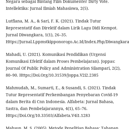
Negara sebagai Bintang Film Dokumenter Dirty Vote.
Intellektika: Jurnal Ilmiah Mahasiswa, 2(5).
Lutfiana, M. A., & Sari, F. K. (2021). Tindak Tutur
Representatif dan Direktif dalam Lirik Lagu Didi Kempot.
Jurnal Diwangkara, 1(1), 26–35.
Https://Jurnal.Lppmstkipponorogo.Ac.Id/Index.Php/Diwangkara
Mahadi, U. (2021). Komunikasi Pendidikan (Urgensi
Komunikasi Efektif dalam Proses Pembelajaran). Joppas:
Journal Of Public Policy and Administration Silampari, 2(2),
80–90. Https://Doi.Org/10.31539/Joppa.V2i2.2385
Mahmudah, M., Sumarti, E., & Susandi, S. (2021). Tindak
Tutur Representatif Perkembangan Penyebaran Covid-19
dalam Berita di Cnn Indonesia. Alfabeta: Jurnal Bahasa,
Sastra, dan Pembelajarannya, 4(1), 65–76.
Https://Doi.Org/10.33503/Alfabeta.V4i1.1283
Mahsun, M. S. (2005). Metode Penelitian Bahasa: Tahapan