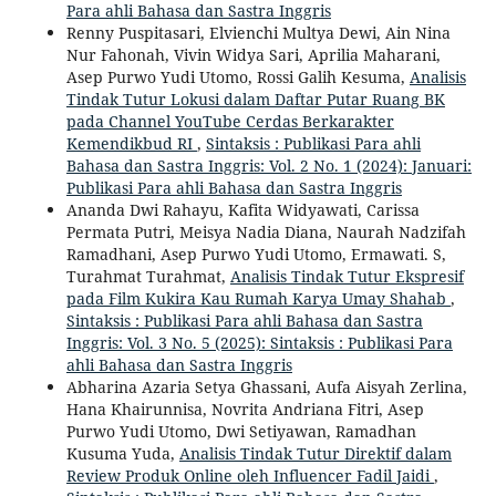
Para ahli Bahasa dan Sastra Inggris
Renny Puspitasari, Elvienchi Multya Dewi, Ain Nina
Nur Fahonah, Vivin Widya Sari, Aprilia Maharani,
Asep Purwo Yudi Utomo, Rossi Galih Kesuma,
Analisis
Tindak Tutur Lokusi dalam Daftar Putar Ruang BK
pada Channel YouTube Cerdas Berkarakter
Kemendikbud RI
,
Sintaksis : Publikasi Para ahli
Bahasa dan Sastra Inggris: Vol. 2 No. 1 (2024): Januari:
Publikasi Para ahli Bahasa dan Sastra Inggris
Ananda Dwi Rahayu, Kafita Widyawati, Carissa
Permata Putri, Meisya Nadia Diana, Naurah Nadzifah
Ramadhani, Asep Purwo Yudi Utomo, Ermawati. S,
Turahmat Turahmat,
Analisis Tindak Tutur Ekspresif
pada Film Kukira Kau Rumah Karya Umay Shahab
,
Sintaksis : Publikasi Para ahli Bahasa dan Sastra
Inggris: Vol. 3 No. 5 (2025): Sintaksis : Publikasi Para
ahli Bahasa dan Sastra Inggris
Abharina Azaria Setya Ghassani, Aufa Aisyah Zerlina,
Hana Khairunnisa, Novrita Andriana Fitri, Asep
Purwo Yudi Utomo, Dwi Setiyawan, Ramadhan
Kusuma Yuda,
Analisis Tindak Tutur Direktif dalam
Review Produk Online oleh Influencer Fadil Jaidi
,