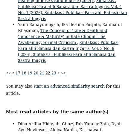
Reading of Rosé’s Album Rosie (2024)
,
Sintaksis :
Publikasi Para ahli Bahasa dan Sastra Inggris: Vol. 4
No. 1 (2026): Sintaksis : Publikasi Para ahli Bahasa dan
Sastra Inggris
Yanti Rahayuningsih, Ika Destina Puspita, Rahmatul
Khasanah,
The Concept of ‘Life & Death’and
‘Innocence & Maturity’ in Kate Chopin’ The
Awakening: Formal Criticism
,
Sintaksis : Publikasi
Para ahli Bahasa dan Sastra Inggris: Vol. 3 No. 6
(2025): Sintaksis : Publikasi Para ahli Bahasa dan
Sastra Inggris
<<
<
17
18
19
20
21
22
23
>
>>
You may also
start an advanced similarity search
for this
article.
Most read articles by the same author(s)
Dina Arifna Hidayah, Ghozy Fais Yanuar Zain, Dyah
Ayu Novitasari, Aleiya Nabila, Krisnawati