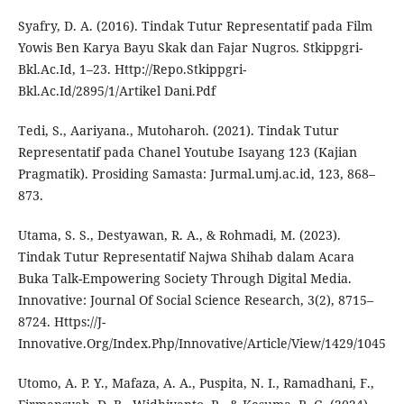
Syafry, D. A. (2016). Tindak Tutur Representatif pada Film
Yowis Ben Karya Bayu Skak dan Fajar Nugros. Stkippgri-
Bkl.Ac.Id, 1–23. Http://Repo.Stkippgri-
Bkl.Ac.Id/2895/1/Artikel Dani.Pdf
Tedi, S., Aariyana., Mutoharoh. (2021). Tindak Tutur
Representatif pada Chanel Youtube Isayang 123 (Kajian
Pragmatik). Prosiding Samasta: Jurmal.umj.ac.id, 123, 868–
873.
Utama, S. S., Destyawan, R. A., & Rohmadi, M. (2023).
Tindak Tutur Representatif Najwa Shihab dalam Acara
Buka Talk-Empowering Society Through Digital Media.
Innovative: Journal Of Social Science Research, 3(2), 8715–
8724. Https://J-
Innovative.Org/Index.Php/Innovative/Article/View/1429/1045
Utomo, A. P. Y., Mafaza, A. A., Puspita, N. I., Ramadhani, F.,