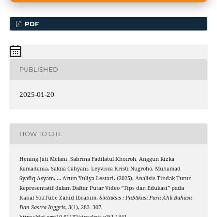
PDF
PUBLISHED
2025-01-20
HOW TO CITE
Hening Jati Melani, Sabrina Fadilatul Khoiroh, Anggun Rizka
Ramadania, Sakna Cahyani, Leyvisca Kristi Nugroho, Muhamad
Syafiq Asyam, … Arum Yuliya Lestari. (2025). Analisis Tindak Tutur
Representatif dalam Daftar Putar Video “Tips dan Edukasi” pada
Kanal YouTube Zahid Ibrahim.
Sintaksis : Publikasi Para Ahli Bahasa
Dan Sastra Inggris
,
3
(1), 283–307.
https://doi.org/10.61132/sintaksis.v3i1.1441