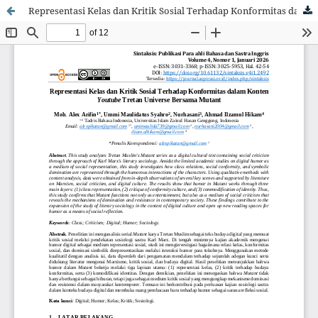
Representasi Kelas dan Kritik Sosial Terhadap Konformitas dalam Konten Youtube Tretan Universe Bersama Mutant