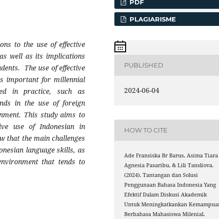
PDF
PLAGIARISME
ons to the use of effective
s well as its implications
PUBLISHED
udents. The use of effective
s important for millennial
2024-06-04
ed in practice, such as
ends in the use of foreign
nment. This study aims to
tive use of Indonesian in
HOW TO CITE
w that the main challenges
donesian language skills, as
Ade Fransiska Br Barus, Asima Tiara
environment that tends to
Agnesia Pasaribu, & Lili Tansliova.
(2024). Tantangan dan Solusi
Penggunaan Bahasa Indonesia Yang
Efektif Dalam Diskusi Akademik
Untuk Meningkatkankan Kemampua
Berbahasa Mahasiswa Milenial.