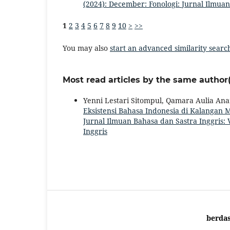
(2024): December: Fonologi: Jurnal Ilmuan
1
2
3
4
5
6
7
8
9
10
>
>>
You may also
start an advanced similarity searc
Most read articles by the same author(
Yenni Lestari Sitompul, Qamara Aulia Anan
Eksistensi Bahasa Indonesia di Kalangan
Jurnal Ilmuan Bahasa dan Sastra Inggris: V
Inggris
berda