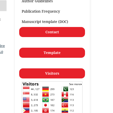
Author Guidelines
Publication Frequency
l
Manuscript template (DOC)
Contact
ive
.0
Template
Visitors