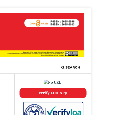
SEARCH
verify LOA APJI