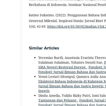
Berbahasa di Indonesia. Seminar Nasional Peneli
katmo Sukatmo. (2022). Penggunaan Bahasa Ind
Generasi Milenial. Inspirasi Dunia: Jurnal Riset
1(4), 62-69.
https://doi.org/10.58192/insdun.v1i4.
Similar Articles
Yeremias Bardi, Anastasia Evarista Theres
Sulaiman Sulaiman, Yohanes Swasti Sue,
P
SMA Negeri Restorasi Doreng
,
Fonologi: J
Fonologi: Jurnal Ilmuan Bahasa dan Sastra
Yenni Lestari Sitompul, Qamara Aulia Anan
Eksistensi Bahasa Indonesia di Kalangan
Jurnal Ilmuan Bahasa dan Sastra Inggris: V
Inggris
Dinda Amelia, Yulida Rizky Putri, Ismi Sal
Tantangan dan Peluang
,
Fonologi: Jurnal
Fonologi: Jurnal Ilmuan Bahasa dan Sastra