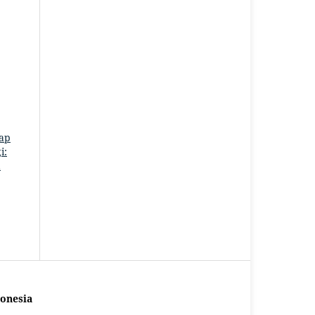
ap
i:
a
onesia