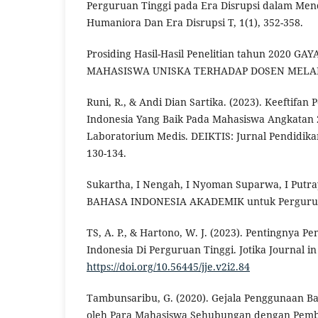
Perguruan Tinggi pada Era Disrupsi dalam Men
Humaniora Dan Era Disrupsi T, 1(1), 352-358.
Prosiding Hasil-Hasil Penelitian tahun 2020 
MAHASISWA UNISKA TERHADAP DOSEN MELAL
Runi, R., & Andi Dian Sartika. (2023). Keeftifa
Indonesia Yang Baik Pada Mahasiswa Angkatan 
Laboratorium Medis. DEIKTIS: Jurnal Pendidikan
130-134.
Sukartha, I Nengah, I Nyoman Suparwa, I Putraya
BAHASA INDONESIA AKADEMIK untuk Pergurua
TS, A. P., & Hartono, W. J. (2023). Pentingnya 
Indonesia Di Perguruan Tinggi. Jotika Journal in 
https://doi.org/10.56445/jje.v2i2.84
Tambunsaribu, G. (2020). Gejala Penggunaan B
oleh Para Mahasiswa Sehubungan dengan Pem