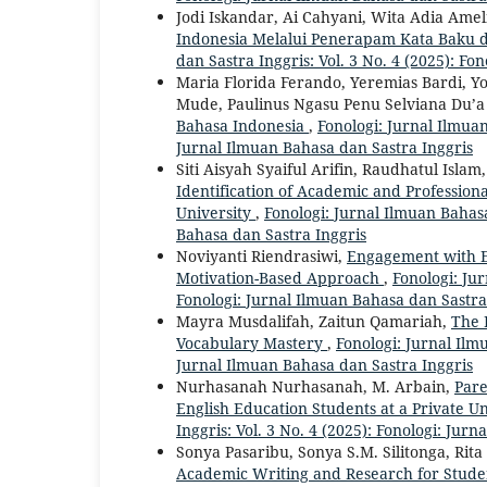
Jodi Iskandar, Ai Cahyani, Wita Adia Amel
Indonesia Melalui Penerapam Kata Baku 
dan Sastra Inggris: Vol. 3 No. 4 (2025): Fo
Maria Florida Ferando, Yeremias Bardi, Y
Mude, Paulinus Ngasu Penu Selviana Du’a
Bahasa Indonesia
,
Fonologi: Jurnal Ilmuan
Jurnal Ilmuan Bahasa dan Sastra Inggris
Siti Aisyah Syaiful Arifin, Raudhatul Isla
Identification of Academic and Profession
University
,
Fonologi: Jurnal Ilmuan Bahasa
Bahasa dan Sastra Inggris
Noviyanti Riendrasiwi,
Engagement with En
Motivation-Based Approach
,
Fonologi: Ju
Fonologi: Jurnal Ilmuan Bahasa dan Sastra
Mayra Musdalifah, Zaitun Qamariah,
The 
Vocabulary Mastery
,
Fonologi: Jurnal Ilmu
Jurnal Ilmuan Bahasa dan Sastra Inggris
Nurhasanah Nurhasanah, M. Arbain,
Pare
English Education Students at a Private Un
Inggris: Vol. 3 No. 4 (2025): Fonologi: Jur
Sonya Pasaribu, Sonya S.M. Silitonga, Rita
Academic Writing and Research for Stud