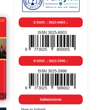
E-ISSN .: 3025-6003 :.
P-ISSN .: 3025-5996 :.
Submissions
How to Submit