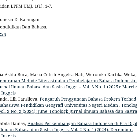
tian LPPM UMJ, 1(1), 1-7.
onesia Di Kalangan
 Pendidikan Dan Bahasa,
224
ia Astita Bura, Maria Cetrih Angelsa Nati, Weronika Kartika Weka,
enerapan Metode Literasi dalam Pembelajaran Bahasa Indonesia 
urnal Ilmuan Bahasa dan Sastra Inggris: Vol. 3 No. 1 (2025): March:
 Inggris
da, Lili Tansliova,
Pengaruh Penggunaan Bahasa Prokem Terhad
 Mahasiswa Pendidikan Geografi Universitas Negeri Medan
,
Fonolog
ol. 2 No. 2 (2024): June: Fonologi: Jurnal Ilmuan Bahasa dan Sastr
sabila Daulay,
Analisis Perkembangan Bahasa Indonesia di Era Digit
 Ilmuan Bahasa dan Sastra Inggris: Vol. 2 No. 4 (2024): December:
 Inggris