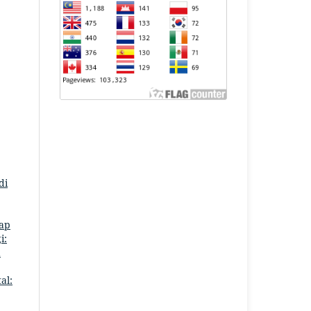
di
ap
i:
a
al: