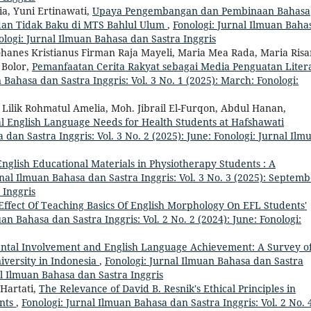
ia, Yuni Ertinawati,
Upaya Pengembangan dan Pembinaan Bahasa
dan Tidak Baku di MTS Bahlul Ulum
,
Fonologi: Jurnal Ilmuan Baha
nologi: Jurnal Ilmuan Bahasa dan Sastra Inggris
ohanes Kristianus Firman Raja Mayeli, Maria Mea Rada, Maria Risa
 Bolor,
Pemanfaatan Cerita Rakyat sebagai Media Penguatan Litera
 Bahasa dan Sastra Inggris: Vol. 3 No. 1 (2025): March: Fonologi:
m, Lilik Rohmatul Amelia, Moh. Jibrail El-Furqon, Abdul Hanan,
al English Language Needs for Health Students at Hafshawati
 dan Sastra Inggris: Vol. 3 No. 2 (2025): June: Fonologi: Jurnal Ilm
glish Educational Materials in Physiotherapy Students : A
rnal Ilmuan Bahasa dan Sastra Inggris: Vol. 3 No. 3 (2025): Septemb
 Inggris
Effect Of Teaching Basics Of English Morphology On EFL Students'
an Bahasa dan Sastra Inggris: Vol. 2 No. 2 (2024): June: Fonologi:
ntal Involvement and English Language Achievement: A Survey o
iversity in Indonesia
,
Fonologi: Jurnal Ilmuan Bahasa dan Sastra
nal Ilmuan Bahasa dan Sastra Inggris
 Hartati,
The Relevance of David B. Resnik's Ethical Principles in
ents
,
Fonologi: Jurnal Ilmuan Bahasa dan Sastra Inggris: Vol. 2 No. 