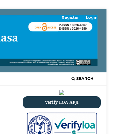
Register
Login
SEARCH
verify LOA APJI