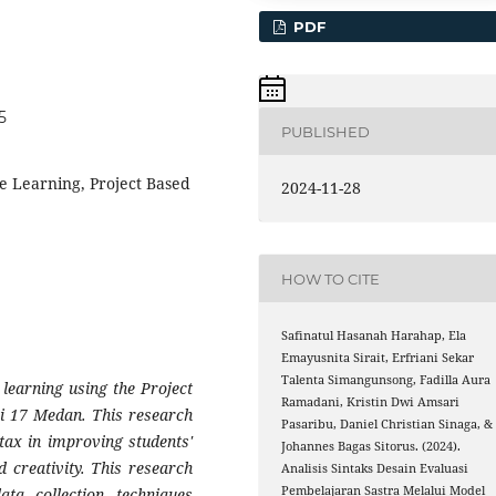
PDF
5
PUBLISHED
re Learning, Project Based
2024-11-28
HOW TO CITE
Safinatul Hasanah Harahap, Ela
Emayusnita Sirait, Erfriani Sekar
Talenta Simangunsong, Fadilla Aura
 learning using the Project
Ramadani, Kristin Dwi Amsari
i 17 Medan. This research
Pasaribu, Daniel Christian Sinaga, &
ntax in improving students'
Johannes Bagas Sitorus. (2024).
nd creativity. This research
Analisis Sintaks Desain Evaluasi
Pembelajaran Sastra Melalui Model
ata collection techniques