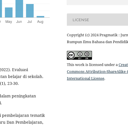
LICENSE
Copyright (c) 2024 Pragmatik : Jurn
Rumpun Ilmu Bahasa dan Pendidi
This work is licensed under a
Creat
2022). Evaluasi
Commons Attribution-ShareAlike 4
tan belajar di sekolah.
International License
.
1), 23-30.
 dalam peningkatan
.
si pembelajaran tematik
Guru Dan Pembelajaran,