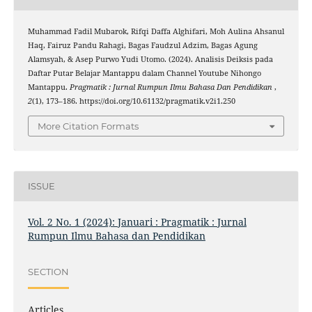
Muhammad Fadil Mubarok, Rifqi Daffa Alghifari, Moh Aulina Ahsanul
Haq, Fairuz Pandu Rahagi, Bagas Faudzul Adzim, Bagas Agung
Alamsyah, & Asep Purwo Yudi Utomo. (2024). Analisis Deiksis pada
Daftar Putar Belajar Mantappu dalam Channel Youtube Nihongo
Mantappu.
Pragmatik : Jurnal Rumpun Ilmu Bahasa Dan Pendidikan
,
2
(1), 173–186. https://doi.org/10.61132/pragmatik.v2i1.250
More Citation Formats
ISSUE
Vol. 2 No. 1 (2024): Januari : Pragmatik : Jurnal
Rumpun Ilmu Bahasa dan Pendidikan
SECTION
Articles