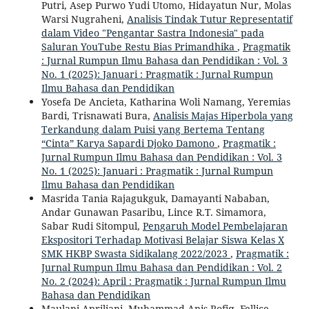
Putri, Asep Purwo Yudi Utomo, Hidayatun Nur, Molas
Warsi Nugraheni,
Analisis Tindak Tutur Representatif
dalam Video "Pengantar Sastra Indonesia" pada
Saluran YouTube Restu Bias Primandhika
,
Pragmatik
: Jurnal Rumpun Ilmu Bahasa dan Pendidikan : Vol. 3
No. 1 (2025): Januari : Pragmatik : Jurnal Rumpun
Ilmu Bahasa dan Pendidikan
Yosefa De Ancieta, Katharina Woli Namang, Yeremias
Bardi, Trisnawati Bura,
Analisis Majas Hiperbola yang
Terkandung dalam Puisi yang Bertema Tentang
“Cinta” Karya Sapardi Djoko Damono
,
Pragmatik :
Jurnal Rumpun Ilmu Bahasa dan Pendidikan : Vol. 3
No. 1 (2025): Januari : Pragmatik : Jurnal Rumpun
Ilmu Bahasa dan Pendidikan
Masrida Tania Rajagukguk, Damayanti Nababan,
Andar Gunawan Pasaribu, Lince R.T. Simamora,
Sabar Rudi Sitompul,
Pengaruh Model Pembelajaran
Ekspositori Terhadap Motivasi Belajar Siswa Kelas X
SMK HKBP Swasta Sidikalang 2022/2023
,
Pragmatik :
Jurnal Rumpun Ilmu Bahasa dan Pendidikan : Vol. 2
No. 2 (2024): April : Pragmatik : Jurnal Rumpun Ilmu
Bahasa dan Pendidikan
Maulani Apriliani, Muhammad Anis Rofiq, Fellice