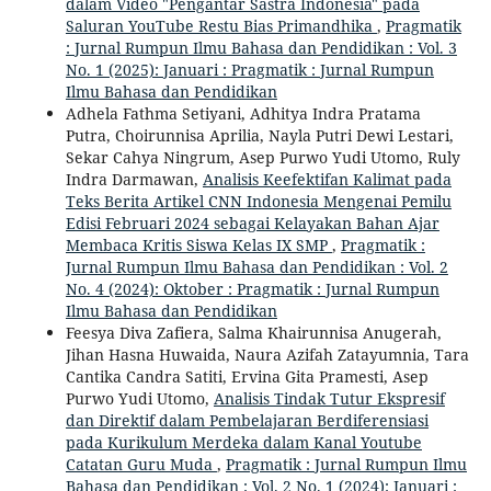
dalam Video "Pengantar Sastra Indonesia" pada
Saluran YouTube Restu Bias Primandhika
,
Pragmatik
: Jurnal Rumpun Ilmu Bahasa dan Pendidikan : Vol. 3
No. 1 (2025): Januari : Pragmatik : Jurnal Rumpun
Ilmu Bahasa dan Pendidikan
Adhela Fathma Setiyani, Adhitya Indra Pratama
Putra, Choirunnisa Aprilia, Nayla Putri Dewi Lestari,
Sekar Cahya Ningrum, Asep Purwo Yudi Utomo, Ruly
Indra Darmawan,
Analisis Keefektifan Kalimat pada
Teks Berita Artikel CNN Indonesia Mengenai Pemilu
Edisi Februari 2024 sebagai Kelayakan Bahan Ajar
Membaca Kritis Siswa Kelas IX SMP
,
Pragmatik :
Jurnal Rumpun Ilmu Bahasa dan Pendidikan : Vol. 2
No. 4 (2024): Oktober : Pragmatik : Jurnal Rumpun
Ilmu Bahasa dan Pendidikan
Feesya Diva Zafiera, Salma Khairunnisa Anugerah,
Jihan Hasna Huwaida, Naura Azifah Zatayumnia, Tara
Cantika Candra Satiti, Ervina Gita Pramesti, Asep
Purwo Yudi Utomo,
Analisis Tindak Tutur Ekspresif
dan Direktif dalam Pembelajaran Berdiferensiasi
pada Kurikulum Merdeka dalam Kanal Youtube
Catatan Guru Muda
,
Pragmatik : Jurnal Rumpun Ilmu
Bahasa dan Pendidikan : Vol. 2 No. 1 (2024): Januari :