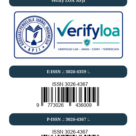
verify LOA APJI
E-ISSN .:
3026-4359
:.
P-ISSN .:
3026-4367
:.