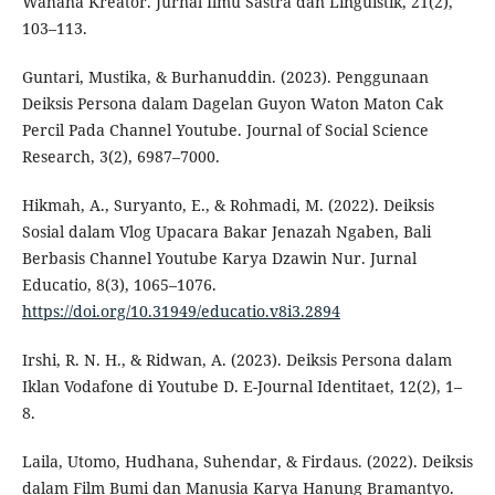
Wahana Kreator. Jurnal Ilmu Sastra dan Linguistik, 21(2),
103–113.
Guntari, Mustika, & Burhanuddin. (2023). Penggunaan
Deiksis Persona dalam Dagelan Guyon Waton Maton Cak
Percil Pada Channel Youtube. Journal of Social Science
Research, 3(2), 6987–7000.
Hikmah, A., Suryanto, E., & Rohmadi, M. (2022). Deiksis
Sosial dalam Vlog Upacara Bakar Jenazah Ngaben, Bali
Berbasis Channel Youtube Karya Dzawin Nur. Jurnal
Educatio, 8(3), 1065–1076.
https://doi.org/10.31949/educatio.v8i3.2894
Irshi, R. N. H., & Ridwan, A. (2023). Deiksis Persona dalam
Iklan Vodafone di Youtube D. E-Journal Identitaet, 12(2), 1–
8.
Laila, Utomo, Hudhana, Suhendar, & Firdaus. (2022). Deiksis
dalam Film Bumi dan Manusia Karya Hanung Bramantyo.