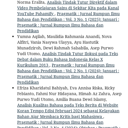
Norma Eralita,
Analisis Tindak Tutur Direktif dalam
Video Pembelajaran Sains di Sekitar Kita pada Kanal
YouTube Pahamify
,
Pragmatik : Jurnal Rumpun Ilmu
Bahasa dan Pendidikan : Vol. 3 No. 1 (2025): Januari :
Pragmatik : Jurnal Rumpun Ilmu Bahasa dan
Pendidikan
Yumna Aqilah, Maulidia Rahmania Anandi, Nova
Alfitri, Vania Nasywa Ulayya, Ayu Hastutik
Munadziroh, Dewi Rahmah Salsabila, Asep Purwo
Yudi Utomo,
Analisis Tindak Tutur Ilokusi pada Teks
Debat dalam Buku Bahasa Indonesia Kelas X
Kurikulum 2013
,
Pragmatik : Jurnal Rumpun Ilmu
Bahasa dan Pendidikan : Vol. 2 No. 1 (2024): Januari :
Pragmatik : Jurnal Rumpun Ilmu Bahasa dan
Pendidikan
Efriza Kharidatul Bahiyah, Eva Annisa Riska, Ricky
Febianto, Fahmi Nur Hidayana, Himah Az Zahra, Asep
Purwo Yudi Utomo, Amilia Buana Dewi Islamy,
Analisis Kualitas Bahasa pada Teks Berita di Website
Koran Tempo Edisi Februari 2024 sebagai Kelayakan
Bahan Ajar Membaca Kritis bagi Mahasiswa
,
Pragmatik : Jurnal Rumpun Ilmu Bahasa dan
Pendidikan : Vol. 2 No. 4 (2024): Oktober : Pragmatik :