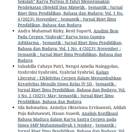
Sekolah” Karya Portgas D Fahri Menggunakan
Pendekatan Objektif Dan Mimetik
,
Semantik : Jurnal
Riset Ilmu Pendidikan, Bahasa dan Budaya: Vol. 1 No.
4 (2023): November : Semantik : Jurnal Riset Ilmu
Pendidikan, Bahasa dan Budaya
Andra Muhamad Rizky, Resti Suparti,
Analisis Ikon
Pada Cerpen “Gubrak!” Karya Seno Gumira
Adjidarma
,
Semantik : Jurnal Riset Ilmu Pendidikan,
Bahasa dan Budaya: Vol. 1 No. 4 (2023): November :
Semantik : Jurnal Riset Ilmu Pendidikan, Bahasa dan
Budaya
Salsabilla Cahaya Putri, Nengsi Amelia Nainggolan,
Syahroini Syahroini, Syahrial Syahrial,
Kajian
Literatur : Efektivitas Cerpen dalam Menumbuhkan
Kreativitas Menulis Siswa Kelas IV SD
,
Semantik :
Jurnal Riset Ilmu Pendidikan, Bahasa dan Budaya: Vol.
3 No. 2 (2025): May: Semantik : Jurnal Riset Ilmu
Pendidikan, Bahasa dan Budaya
Sila Rahmatina, Anindya Oktaviona Ervinawati, Adilah
Puja Rahmawati, Hasan Suaedi,
Analisis Konfiksasi
Bahasa Madura dalam Karya Sastra Cerpen pada
Siswa SMP Muhammadiyah 1 Jember
,
Semantik :
Jurnal Riset Ilmu Pendidikan, Bahasa dan Budaya: Vol.