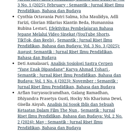
3 No. 1 (2025): February : Semantik : Jurnal Riset Ilmu
Pendidikan, Bahasa dan Budaya
Cynthia Octavania Putri Salma, Icha Maulidya, Adli
Farizi, Glorian Hilarius Kiantin Beda, Humannisa
Rubina Lestari,
Efektivitas Pembelajaran Bahasa
Jepang Melalui Video Singkat (YouTube Shorts,
TikTok, dan Reels)
,
Semantik : Jurnal Riset Ilmu
Pendidikan, Bahasa dan Budaya: Vol. 3 No. 3 (2025):
August: Semantik : Jurnal Riset Ilmu Pendidikan,
Bahasa dan Budaya
Deti Asmalasari,
Analisis Sosiologi Sastra Cerpen
“Yang Enak Dipandang” Karya Ahmad Tohari
,
Semantik : Jurnal Riset Ilmu Pendidikan, Bahasa dan
Budaya: Vol. 1 No. 4 (2023): November : Semantik :
Jurnal Riset Ilmu Pendidikan, Bahasa dan Budaya
Arfian Suryasuciramdhan, Galang Ramadhan,
Dhiyandra Prasetya Gusti, Hocky Nis Kharisma Dewi,
Gisella Aisyah,
Analisis Isi Sosok Iblis dan Sebuah
Ketaatan Dalam Film The Nun
,
Semantik : Jurnal
Riset Ilmu Pendidikan, Bahasa dan Budaya: Vol. 2 No.
2 (2024): May : Semantik : Jurnal Riset Ilmu
Pendidikan, Bahasa dan Budaya