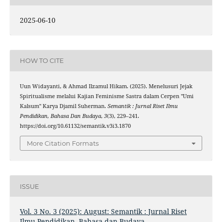
2025-06-10
HOW TO CITE
Uun Widayanti, & Ahmad Ilzamul Hikam. (2025). Menelusuri Jejak
Spiritualisme melalui Kajian Feminisme Sastra dalam Cerpen "Umi
Kalsum" Karya Djamil Suherman.
Semantik : Jurnal Riset Ilmu
Pendidikan, Bahasa Dan Budaya
,
3
(3), 229–241.
https://doi.org/10.61132/semantik.v3i3.1870
More Citation Formats
ISSUE
Vol. 3 No. 3 (2025): August: Semantik : Jurnal Riset
Ilmu Pendidikan, Bahasa dan Budaya