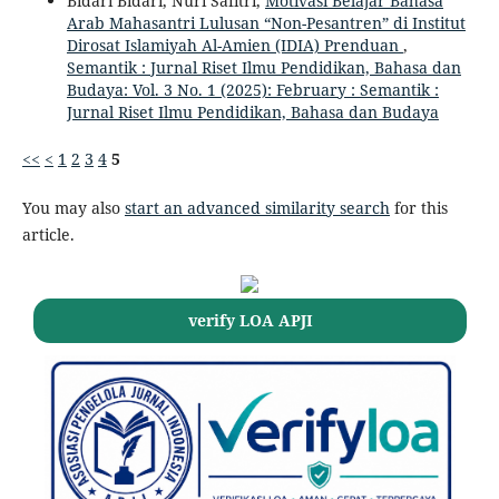
Bidari Bidari, Nuri Safitri,
Motivasi Belajar Bahasa
Arab Mahasantri Lulusan “Non-Pesantren” di Institut
Dirosat Islamiyah Al-Amien (IDIA) Prenduan
,
Semantik : Jurnal Riset Ilmu Pendidikan, Bahasa dan
Budaya: Vol. 3 No. 1 (2025): February : Semantik :
Jurnal Riset Ilmu Pendidikan, Bahasa dan Budaya
<<
<
1
2
3
4
5
You may also
start an advanced similarity search
for this
article.
verify LOA APJI