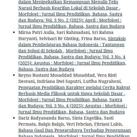
dalam Meningkatkan Kemampuan Menulis Teks
Narasi Berbasis Kearifan Lokal di Sekolah Dasar
,
Morfologi : Jurnal Ilmu Pendidikan, Bahasa, Sastra
dan Budaya: Vol. 3 No. 2 (2025): April : Morfologi :
Jurnal Ilmu Pendidikan, Bahasa, Sastra dan Budaya
Mirna Putri Aulia, Sari Rahmadani, Sri Rahma
Haryanti, Selvisari Br Ginting, Frina Barus,
Sintaksis
dalam Pembelajaran Bahasa Indonesia : Tantangan
dan Solusi di Sekolah
,
Morfologi : Jurnal Ilmu
Pendidikan, Bahasa, Sastra dan Budaya: Vol. 3 No. 4
(2025): Agustus : Morfologi : Jurnal Ilmu Pendidikan,
Bahasa, Sastra dan Budaya
Reyno Bustami Musaddad Musaddad, Vera Risti
Desvani, Indriana Dwi Saputri, Lutfha Nugraheni,
Penguatan Pendidikan Karakter melalui Cerita Rakyat
Berbasis Media Flibook untuk Siswa Sekolah Dasar
,
Morfologi : Jurnal Ilmu Pendidikan, Bahasa, Sastra
dan Budaya: Vol. 3 No. 4 (2025): Agustus : Morfologi :
Jurnal Ilmu Pendidikan, Bahasa, Sastra dan Budaya
Dariz Radyananda Barus, Sinta Engelika, Sasti
Permata, Balqis Balqis, Veri Febrian, Fitriani Lubis,
Bahasa Gaul Dan Pengaruhnya Terhadap Penggunaan
Bahasa Indonesia
,
Morfologi : Jurnal Ilmu Pendidikan,