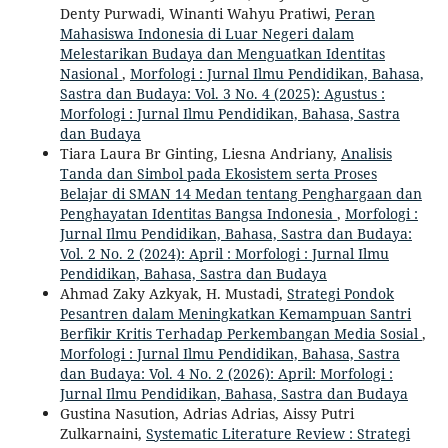
Denty Purwadi, Winanti Wahyu Pratiwi,
Peran
Mahasiswa Indonesia di Luar Negeri dalam
Melestarikan Budaya dan Menguatkan Identitas
Nasional
,
Morfologi : Jurnal Ilmu Pendidikan, Bahasa,
Sastra dan Budaya: Vol. 3 No. 4 (2025): Agustus :
Morfologi : Jurnal Ilmu Pendidikan, Bahasa, Sastra
dan Budaya
Tiara Laura Br Ginting, Liesna Andriany,
Analisis
Tanda dan Simbol pada Ekosistem serta Proses
Belajar di SMAN 14 Medan tentang Penghargaan dan
Penghayatan Identitas Bangsa Indonesia
,
Morfologi :
Jurnal Ilmu Pendidikan, Bahasa, Sastra dan Budaya:
Vol. 2 No. 2 (2024): April : Morfologi : Jurnal Ilmu
Pendidikan, Bahasa, Sastra dan Budaya
Ahmad Zaky Azkyak, H. Mustadi,
Strategi Pondok
Pesantren dalam Meningkatkan Kemampuan Santri
Berfikir Kritis Terhadap Perkembangan Media Sosial
,
Morfologi : Jurnal Ilmu Pendidikan, Bahasa, Sastra
dan Budaya: Vol. 4 No. 2 (2026): April: Morfologi :
Jurnal Ilmu Pendidikan, Bahasa, Sastra dan Budaya
Gustina Nasution, Adrias Adrias, Aissy Putri
Zulkarnaini,
Systematic Literature Review : Strategi