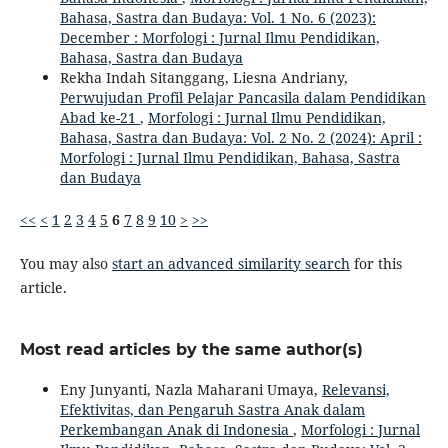
Bahasa, Sastra dan Budaya: Vol. 1 No. 6 (2023):
December : Morfologi : Jurnal Ilmu Pendidikan,
Bahasa, Sastra dan Budaya
Rekha Indah Sitanggang, Liesna Andriany,
Perwujudan Profil Pelajar Pancasila dalam Pendidikan
Abad ke-21
,
Morfologi : Jurnal Ilmu Pendidikan,
Bahasa, Sastra dan Budaya: Vol. 2 No. 2 (2024): April :
Morfologi : Jurnal Ilmu Pendidikan, Bahasa, Sastra
dan Budaya
<<
<
1
2
3
4
5
6
7
8
9
10
>
>>
You may also
start an advanced similarity search
for this
article.
Most read articles by the same author(s)
Eny Junyanti, Nazla Maharani Umaya,
Relevansi,
Efektivitas, dan Pengaruh Sastra Anak dalam
Perkembangan Anak di Indonesia
,
Morfologi : Jurnal