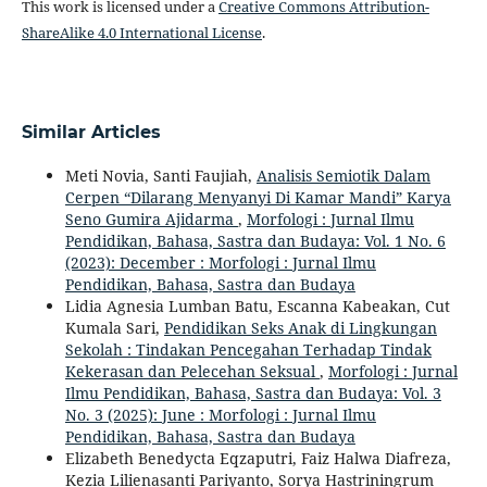
This work is licensed under a
Creative Commons Attribution-
ShareAlike 4.0 International License
.
Similar Articles
Meti Novia, Santi Faujiah,
Analisis Semiotik Dalam
Cerpen “Dilarang Menyanyi Di Kamar Mandi” Karya
Seno Gumira Ajidarma
,
Morfologi : Jurnal Ilmu
Pendidikan, Bahasa, Sastra dan Budaya: Vol. 1 No. 6
(2023): December : Morfologi : Jurnal Ilmu
Pendidikan, Bahasa, Sastra dan Budaya
Lidia Agnesia Lumban Batu, Escanna Kabeakan, Cut
Kumala Sari,
Pendidikan Seks Anak di Lingkungan
Sekolah : Tindakan Pencegahan Terhadap Tindak
Kekerasan dan Pelecehan Seksual
,
Morfologi : Jurnal
Ilmu Pendidikan, Bahasa, Sastra dan Budaya: Vol. 3
No. 3 (2025): June : Morfologi : Jurnal Ilmu
Pendidikan, Bahasa, Sastra dan Budaya
Elizabeth Benedycta Eqzaputri, Faiz Halwa Diafreza,
Kezia Lilienasanti Pariyanto, Sorya Hastriningrum