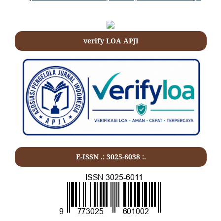
verify LOA APJI
E-ISSN .: 3025-6038 :.