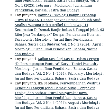
Ilmu Pendidikan, Bahasa, Sastra dan Budaya: Vol. 3
No. 1 (2025): February : Morfologi : Jurnal Ilmu
Pendidikan, Bahasa, Sastra dan Budaya
Eny Junyanti,
Dampak Psikologis Banjir Terhadap
Siswa Di SMAN 1 Karanganyar Demak: Sebuah Studi
Analisis Wacana Kritis Artikel Detiknews, "11
Kecamatan Di Demak Banjir Imbas 6 Tanggul Jebol, 93
Ribu Jiwa Terdampak" Dengan Pendekatan Norman
Fairclough
,
Morfologi : Jurnal Ilmu Pendidikan,
Bahasa, Sastra dan Budaya: Vol. 2 No. 2 (2024): April :
Morfologi : Jurnal Ilmu Pendidikan, Bahasa, Sastra
dan Budaya
Eny Junyanti,
Kajian Sosiologi Sastra Dalam Cerpen
“Di Persimpangan Pantura” Karya Tantri Pranash
,
Morfologi : Jurnal Ilmu Pendidikan, Bahasa, Sastra
dan Budaya: Vol. 2 No. 1 (2024): February : Morfologi :
Jurnal Ilmu Pendidikan, Bahasa, Sastra dan Budaya
Eny Junyanti, Ika Septiana,
Penyembelihan Wedhus
Kendit di Tanggul Jebol Demak: Mitos, Perspektif
Teologi dan Sosio-Kultural Masyarakat Jawa
,
Morfologi : Jurnal Ilmu Pendidikan, Bahasa, Sastra
dan Budaya: Vol. 2 No. 4 (2024): August : Morfologi :
Jurnal Ilmu Pendidikan, Bahasa, Sastra dan Budaya