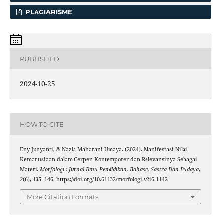
PLAGIARISME
PUBLISHED
2024-10-25
HOW TO CITE
Eny Junyanti, & Nazla Maharani Umaya. (2024). Manifestasi Nilai
Kemanusiaan dalam Cerpen Kontemporer dan Relevansinya Sebagai
Materi.
Morfologi : Jurnal Ilmu Pendidikan, Bahasa, Sastra Dan Budaya
,
2
(6), 135–146. https://doi.org/10.61132/morfologi.v2i6.1142
More Citation Formats