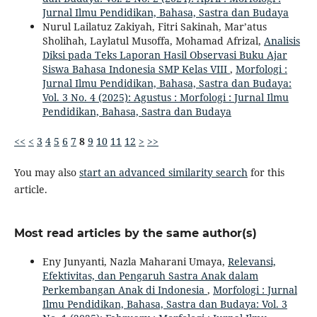
Jurnal Ilmu Pendidikan, Bahasa, Sastra dan Budaya
Nurul Lailatuz Zakiyah, Fitri Sakinah, Mar’atus
Sholihah, Laylatul Musoffa, Mohamad Afrizal,
Analisis
Diksi pada Teks Laporan Hasil Observasi Buku Ajar
Siswa Bahasa Indonesia SMP Kelas VIII
,
Morfologi :
Jurnal Ilmu Pendidikan, Bahasa, Sastra dan Budaya:
Vol. 3 No. 4 (2025): Agustus : Morfologi : Jurnal Ilmu
Pendidikan, Bahasa, Sastra dan Budaya
<<
<
3
4
5
6
7
8
9
10
11
12
>
>>
You may also
start an advanced similarity search
for this
article.
Most read articles by the same author(s)
Eny Junyanti, Nazla Maharani Umaya,
Relevansi,
Efektivitas, dan Pengaruh Sastra Anak dalam
Perkembangan Anak di Indonesia
,
Morfologi : Jurnal
Ilmu Pendidikan, Bahasa, Sastra dan Budaya: Vol. 3