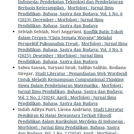
Indonesia: Pendekatan Teknologi dan Pembelajaran
Berbasis Keterampilan
,
Morfologi : Jurnal Ilmu
Pendidikan, Bahasa, Sastra dan Budaya: Vol. 1 No. 6
(2023): December : Morfologi : Jurnal Ilmu
Pendidikan, Bahasa, Sastra dan Budaya
Selviah Selviah, Nori Anggriani,
Konflik Batin Tokoh
dalam Cerpen “Cinta Semata Wayang” Melalui
Perspektif Psikoanalisis Freud
,
Morfologi : Jurnal Ilmu
Pendidikan, Bahasa, Sastra dan Budaya: Vol. 3 No. 6
(2025): Desember : Morfologi : Jurnal Ilmu
Pendidikan, Bahasa, Sastra dan Budaya
Salwa Sausan, Suryani Sirait, Salihin Salihin, Rosliana
Siregar,
Studi Literatur : Pemanfaatan Web Wordwall
Untuk Melatih Kemampuan Computational Thinking
Siswa Dalam Pembelajaran Matematika
,
Morfologi :
Jurnal Ilmu Pendidikan, Bahasa, Sastra dan Budaya:
Vol. 2 No. 2 (2024): April : Morfologi : Jurnal Ilmu
Pendidikan, Bahasa, Sastra dan Budaya
Indah Aditya Putri, Liesna Andriany,
Studi Literatur
Pemikiran Ki Hajar Dewantara Terkait Filosofi
Pendidikan dalam Kurikulum Merdeka di Indonesia
,
Morfologi : Jurnal Ilmu Pendidikan, Bahasa, Sastra
dan Budaya: Vol. 2 No. 2 (2024): April : Morfologi :