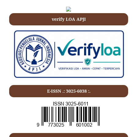
verify LOA APJI
E-ISSN .: 3025-6038 :.