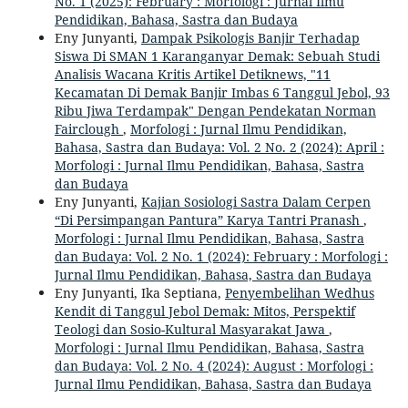
No. 1 (2025): February : Morfologi : Jurnal Ilmu
Pendidikan, Bahasa, Sastra dan Budaya
Eny Junyanti,
Dampak Psikologis Banjir Terhadap
Siswa Di SMAN 1 Karanganyar Demak: Sebuah Studi
Analisis Wacana Kritis Artikel Detiknews, "11
Kecamatan Di Demak Banjir Imbas 6 Tanggul Jebol, 93
Ribu Jiwa Terdampak" Dengan Pendekatan Norman
Fairclough
,
Morfologi : Jurnal Ilmu Pendidikan,
Bahasa, Sastra dan Budaya: Vol. 2 No. 2 (2024): April :
Morfologi : Jurnal Ilmu Pendidikan, Bahasa, Sastra
dan Budaya
Eny Junyanti,
Kajian Sosiologi Sastra Dalam Cerpen
“Di Persimpangan Pantura” Karya Tantri Pranash
,
Morfologi : Jurnal Ilmu Pendidikan, Bahasa, Sastra
dan Budaya: Vol. 2 No. 1 (2024): February : Morfologi :
Jurnal Ilmu Pendidikan, Bahasa, Sastra dan Budaya
Eny Junyanti, Ika Septiana,
Penyembelihan Wedhus
Kendit di Tanggul Jebol Demak: Mitos, Perspektif
Teologi dan Sosio-Kultural Masyarakat Jawa
,
Morfologi : Jurnal Ilmu Pendidikan, Bahasa, Sastra
dan Budaya: Vol. 2 No. 4 (2024): August : Morfologi :
Jurnal Ilmu Pendidikan, Bahasa, Sastra dan Budaya