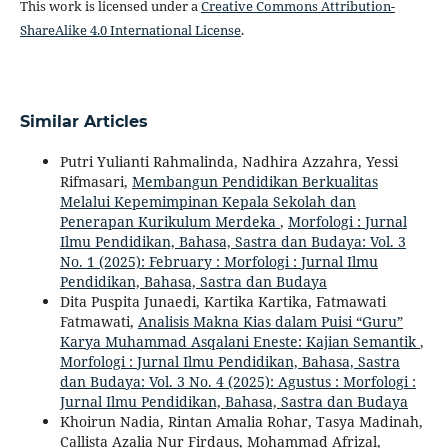
This work is licensed under a
Creative Commons Attribution-
ShareAlike 4.0 International License
.
Similar Articles
Putri Yulianti Rahmalinda, Nadhira Azzahra, Yessi
Rifmasari,
Membangun Pendidikan Berkualitas
Melalui Kepemimpinan Kepala Sekolah dan
Penerapan Kurikulum Merdeka
,
Morfologi : Jurnal
Ilmu Pendidikan, Bahasa, Sastra dan Budaya: Vol. 3
No. 1 (2025): February : Morfologi : Jurnal Ilmu
Pendidikan, Bahasa, Sastra dan Budaya
Dita Puspita Junaedi, Kartika Kartika, Fatmawati
Fatmawati,
Analisis Makna Kias dalam Puisi “Guru”
Karya Muhammad Asqalani Eneste: Kajian Semantik
,
Morfologi : Jurnal Ilmu Pendidikan, Bahasa, Sastra
dan Budaya: Vol. 3 No. 4 (2025): Agustus : Morfologi :
Jurnal Ilmu Pendidikan, Bahasa, Sastra dan Budaya
Khoirun Nadia, Rintan Amalia Rohar, Tasya Madinah,
Callista Azalia Nur Firdaus, Mohammad Afrizal,