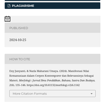
PLAGIARISME
PUBLISHED
2024-10-25
HOW TO CITE
Eny Junyanti, & Nazla Maharani Umaya. (2024). Manifestasi Nilai
Kemanusiaan dalam Cerpen Kontemporer dan Relevansinya Sebagai
Materi.
Morfologi : Jurnal Ilmu Pendidikan, Bahasa, Sastra Dan Budaya
,
2
(6), 135–146. https://doi.org/10.61132/morfologi.v2i6.1142
More Citation Formats