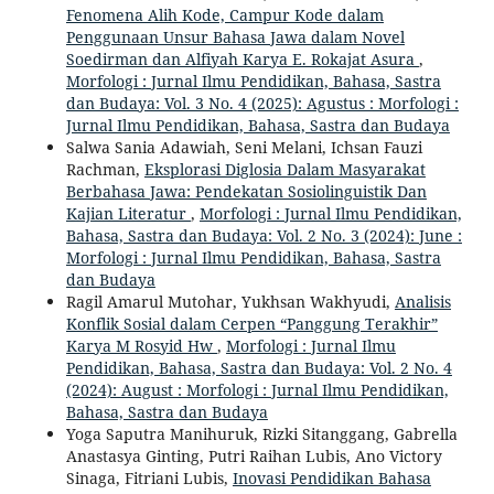
Fenomena Alih Kode, Campur Kode dalam
Penggunaan Unsur Bahasa Jawa dalam Novel
Soedirman dan Alfiyah Karya E. Rokajat Asura
,
Morfologi : Jurnal Ilmu Pendidikan, Bahasa, Sastra
dan Budaya: Vol. 3 No. 4 (2025): Agustus : Morfologi :
Jurnal Ilmu Pendidikan, Bahasa, Sastra dan Budaya
Salwa Sania Adawiah, Seni Melani, Ichsan Fauzi
Rachman,
Eksplorasi Diglosia Dalam Masyarakat
Berbahasa Jawa: Pendekatan Sosiolinguistik Dan
Kajian Literatur
,
Morfologi : Jurnal Ilmu Pendidikan,
Bahasa, Sastra dan Budaya: Vol. 2 No. 3 (2024): June :
Morfologi : Jurnal Ilmu Pendidikan, Bahasa, Sastra
dan Budaya
Ragil Amarul Mutohar, Yukhsan Wakhyudi,
Analisis
Konflik Sosial dalam Cerpen “Panggung Terakhir”
Karya M Rosyid Hw
,
Morfologi : Jurnal Ilmu
Pendidikan, Bahasa, Sastra dan Budaya: Vol. 2 No. 4
(2024): August : Morfologi : Jurnal Ilmu Pendidikan,
Bahasa, Sastra dan Budaya
Yoga Saputra Manihuruk, Rizki Sitanggang, Gabrella
Anastasya Ginting, Putri Raihan Lubis, Ano Victory
Sinaga, Fitriani Lubis,
Inovasi Pendidikan Bahasa