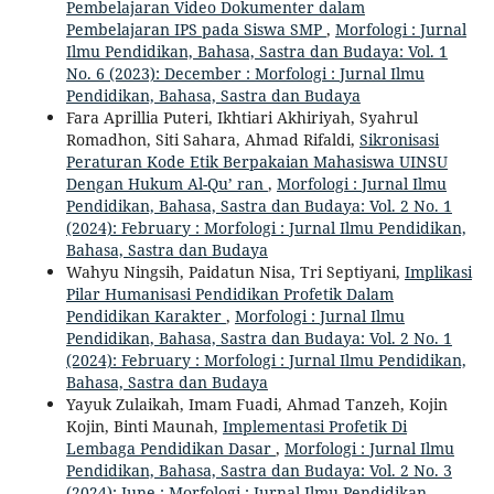
Pembelajaran Video Dokumenter dalam
Pembelajaran IPS pada Siswa SMP
,
Morfologi : Jurnal
Ilmu Pendidikan, Bahasa, Sastra dan Budaya: Vol. 1
No. 6 (2023): December : Morfologi : Jurnal Ilmu
Pendidikan, Bahasa, Sastra dan Budaya
Fara Aprillia Puteri, Ikhtiari Akhiriyah, Syahrul
Romadhon, Siti Sahara, Ahmad Rifaldi,
Sikronisasi
Peraturan Kode Etik Berpakaian Mahasiswa UINSU
Dengan Hukum Al-Qu’ ran
,
Morfologi : Jurnal Ilmu
Pendidikan, Bahasa, Sastra dan Budaya: Vol. 2 No. 1
(2024): February : Morfologi : Jurnal Ilmu Pendidikan,
Bahasa, Sastra dan Budaya
Wahyu Ningsih, Paidatun Nisa, Tri Septiyani,
Implikasi
Pilar Humanisasi Pendidikan Profetik Dalam
Pendidikan Karakter
,
Morfologi : Jurnal Ilmu
Pendidikan, Bahasa, Sastra dan Budaya: Vol. 2 No. 1
(2024): February : Morfologi : Jurnal Ilmu Pendidikan,
Bahasa, Sastra dan Budaya
Yayuk Zulaikah, Imam Fuadi, Ahmad Tanzeh, Kojin
Kojin, Binti Maunah,
Implementasi Profetik Di
Lembaga Pendidikan Dasar
,
Morfologi : Jurnal Ilmu
Pendidikan, Bahasa, Sastra dan Budaya: Vol. 2 No. 3
(2024): June : Morfologi : Jurnal Ilmu Pendidikan,