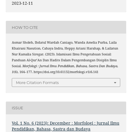
2023-12-11
HOW TO CITE
Asmar Sholeh, Ihdatul Wardah Caniago, Wanda Amelia Purba, Laila
Khairani Nasution, Cahaya Indra, Heppy Ariani Harahap, & Lailatun
Nur Kamalia Siregar. (2023). Islamisasi Ilmu Pengetahuan Sosial:
Panduan Al-Qur’An Dan Hadits Dalam Pengembangan Disiplin Ilmu
Sosial.
Morfologi : Jurnal Ilmu Pendidikan, Bahasa, Sastra Dan Budaya
,
1
(6), 164–177. https://doi.org/10.61132/morfologi.v1i6.141
More Citation Formats
ISSUE
Vol. 1 No. 6 (2023): December : Morfologi : Jurnal Ilmu
Pendidikan, Bahasa, Sastra dan Budaya