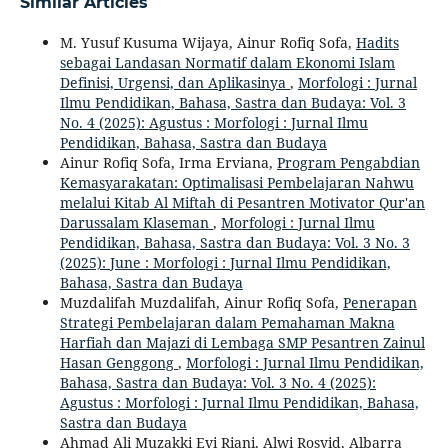
Similar Articles
M. Yusuf Kusuma Wijaya, Ainur Rofiq Sofa,
Hadits
sebagai Landasan Normatif dalam Ekonomi Islam
Definisi, Urgensi, dan Aplikasinya
,
Morfologi : Jurnal
Ilmu Pendidikan, Bahasa, Sastra dan Budaya: Vol. 3
No. 4 (2025): Agustus : Morfologi : Jurnal Ilmu
Pendidikan, Bahasa, Sastra dan Budaya
Ainur Rofiq Sofa, Irma Erviana,
Program Pengabdian
Kemasyarakatan: Optimalisasi Pembelajaran Nahwu
melalui Kitab Al Miftah di Pesantren Motivator Qur'an
Darussalam Klaseman
,
Morfologi : Jurnal Ilmu
Pendidikan, Bahasa, Sastra dan Budaya: Vol. 3 No. 3
(2025): June : Morfologi : Jurnal Ilmu Pendidikan,
Bahasa, Sastra dan Budaya
Muzdalifah Muzdalifah, Ainur Rofiq Sofa,
Penerapan
Strategi Pembelajaran dalam Pemahaman Makna
Harfiah dan Majazi di Lembaga SMP Pesantren Zainul
Hasan Genggong
,
Morfologi : Jurnal Ilmu Pendidikan,
Bahasa, Sastra dan Budaya: Vol. 3 No. 4 (2025):
Agustus : Morfologi : Jurnal Ilmu Pendidikan, Bahasa,
Sastra dan Budaya
Ahmad Ali Muzakki Evi Riani, Alwi Rosyid, Albarra