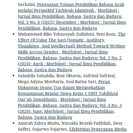
Sarbaini,
Penguatan Tujuan Pendidikan Bahasa Arab
melalui Perspektif Tarbiyah Islamiyah
,
Morfologi :
Jurnal Ilmu Pendidikan, Bahasa, Sastra dan Budaya:
Vol. 3 No. 6 (2025): Desember : Morfologi : Jurnal Ilmu
Pendidikan, Bahasa, Sastra dan Budaya
Muhammad Riko Yohansyah Zulfahmi, Veni Roza,
The
Effect Of Using The Savi (Somatic, Auditory,
Visualizing, And Intellectual) Method Toward Writing
Skills Across Gender
,
Morfologi : Jurnal Ilmu
Pendidikan, Bahasa, Sastra dan Budaya: Vol. 2 No. 2
(2024): April : Morfologi : Jurnal Ilmu Pendidikan,
Bahasa, Sastra dan Budaya
Salsabila Salsabila, Rosi Oktavia, Safrizal Safrizal,
Mega Adyna Movitaria, Susi Ratna Sari,
Peran
Dukungan Orang Tua dalam Meningkatkan
Kemampuan Belajar Siswa Kelas 1 SDIT Tahfidzul
Qur’an Sawahlunto
,
Morfologi : Jurnal Ilmu
Pendidikan, Bahasa, Sastra dan Budaya: Vol. 4 No. 3
(2026): June: Morfologi : Jurnal Ilmu Pendidikan,
Bahasa, Sastra dan Budaya
Amirah Zahra Muthi, Nuraida Rezeki Fadhilah, Desy
Safitri, Sujarwo Sujarwo,
Efektivitas Penerapan Media