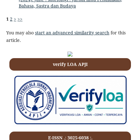
Bahasa, Sastra dan Budaya
1
2
>
>>
You may also
start an advanced similarity search
for this
article.
verify LOA APJI
E-ISSN .: 3025-6038 :.