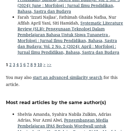
(2024): June : Morfologi : Jurnal Ilmu Pendidikan,
Bahasa, Sastra dan Budaya
Farah ‘Izzati Najlaa’, Fathimah Ghaida Nafisa, Nur
Afifah April Yani, Siti Hamidah,
Systematic Literature
Review (SLR): Penggunaan Teknologi Dalam
Pembelajaran Bahasa Untuk Siswa Tunanetra
,
Morfologi : Jurnal Ilmu Pendidikan, Bahasa, Sastra
dan Budaya: Vol. 2 No. 2 (2024): April : Morfologi :
Jurnal Ilmu Pendidikan, Bahasa, Sastra dan Budaya
1
2
3
4
5
6
7
8
9
10
>
>>
You may also
start an advanced similarity search
for this
article.
Most read articles by the same author(s)
Shelvia Amanda, Syahira Nabila Zulkim, Adrias
Adrias, Nur Azmi Alwi,
Pengembangan Media
Pembelajaran IPAS Berbasis Wordwall untuk