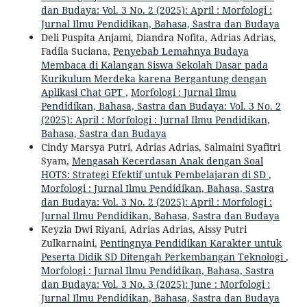
dan Budaya: Vol. 3 No. 2 (2025): April : Morfologi :
Jurnal Ilmu Pendidikan, Bahasa, Sastra dan Budaya
Deli Puspita Anjami, Diandra Nofita, Adrias Adrias,
Fadila Suciana,
Penyebab Lemahnya Budaya
Membaca di Kalangan Siswa Sekolah Dasar pada
Kurikulum Merdeka karena Bergantung dengan
Aplikasi Chat GPT
,
Morfologi : Jurnal Ilmu
Pendidikan, Bahasa, Sastra dan Budaya: Vol. 3 No. 2
(2025): April : Morfologi : Jurnal Ilmu Pendidikan,
Bahasa, Sastra dan Budaya
Cindy Marsya Putri, Adrias Adrias, Salmaini Syafitri
Syam,
Mengasah Kecerdasan Anak dengan Soal
HOTS: Strategi Efektif untuk Pembelajaran di SD
,
Morfologi : Jurnal Ilmu Pendidikan, Bahasa, Sastra
dan Budaya: Vol. 3 No. 2 (2025): April : Morfologi :
Jurnal Ilmu Pendidikan, Bahasa, Sastra dan Budaya
Keyzia Dwi Riyani, Adrias Adrias, Aissy Putri
Zulkarnaini,
Pentingnya Pendidikan Karakter untuk
Peserta Didik SD Ditengah Perkembangan Teknologi
,
Morfologi : Jurnal Ilmu Pendidikan, Bahasa, Sastra
dan Budaya: Vol. 3 No. 3 (2025): June : Morfologi :
Jurnal Ilmu Pendidikan, Bahasa, Sastra dan Budaya