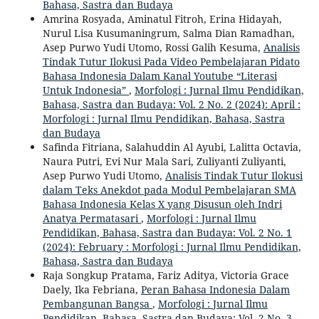
Bahasa, Sastra dan Budaya
Amrina Rosyada, Aminatul Fitroh, Erina Hidayah,
Nurul Lisa Kusumaningrum, Salma Dian Ramadhan,
Asep Purwo Yudi Utomo, Rossi Galih Kesuma,
Analisis
Tindak Tutur Ilokusi Pada Video Pembelajaran Pidato
Bahasa Indonesia Dalam Kanal Youtube “Literasi
Untuk Indonesia”
,
Morfologi : Jurnal Ilmu Pendidikan,
Bahasa, Sastra dan Budaya: Vol. 2 No. 2 (2024): April :
Morfologi : Jurnal Ilmu Pendidikan, Bahasa, Sastra
dan Budaya
Safinda Fitriana, Salahuddin Al Ayubi, Lalitta Octavia,
Naura Putri, Evi Nur Mala Sari, Zuliyanti Zuliyanti,
Asep Purwo Yudi Utomo,
Analisis Tindak Tutur Ilokusi
dalam Teks Anekdot pada Modul Pembelajaran SMA
Bahasa Indonesia Kelas X yang Disusun oleh Indri
Anatya Permatasari
,
Morfologi : Jurnal Ilmu
Pendidikan, Bahasa, Sastra dan Budaya: Vol. 2 No. 1
(2024): February : Morfologi : Jurnal Ilmu Pendidikan,
Bahasa, Sastra dan Budaya
Raja Songkup Pratama, Fariz Aditya, Victoria Grace
Daely, Ika Febriana,
Peran Bahasa Indonesia Dalam
Pembangunan Bangsa
,
Morfologi : Jurnal Ilmu
Pendidikan, Bahasa, Sastra dan Budaya: Vol. 2 No. 3