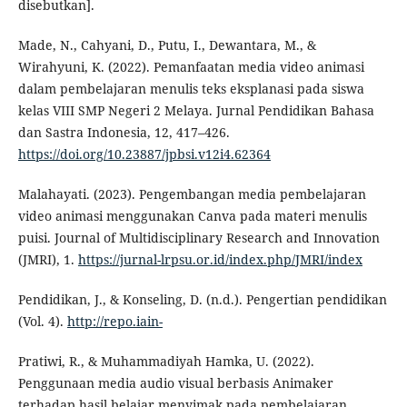
disebutkan].
Made, N., Cahyani, D., Putu, I., Dewantara, M., &
Wirahyuni, K. (2022). Pemanfaatan media video animasi
dalam pembelajaran menulis teks eksplanasi pada siswa
kelas VIII SMP Negeri 2 Melaya. Jurnal Pendidikan Bahasa
dan Sastra Indonesia, 12, 417–426.
https://doi.org/10.23887/jpbsi.v12i4.62364
Malahayati. (2023). Pengembangan media pembelajaran
video animasi menggunakan Canva pada materi menulis
puisi. Journal of Multidisciplinary Research and Innovation
(JMRI), 1.
https://jurnal-lrpsu.or.id/index.php/JMRI/index
Pendidikan, J., & Konseling, D. (n.d.). Pengertian pendidikan
(Vol. 4).
http://repo.iain-
Pratiwi, R., & Muhammadiyah Hamka, U. (2022).
Penggunaan media audio visual berbasis Animaker
terhadap hasil belajar menyimak pada pembelajaran