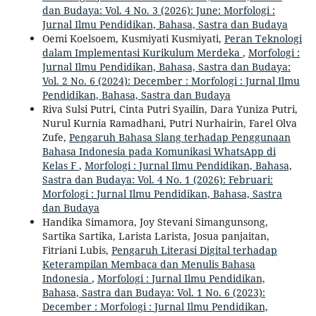
dan Budaya: Vol. 4 No. 3 (2026): June: Morfologi :
Jurnal Ilmu Pendidikan, Bahasa, Sastra dan Budaya
Oemi Koelsoem, Kusmiyati Kusmiyati,
Peran Teknologi
dalam Implementasi Kurikulum Merdeka
,
Morfologi :
Jurnal Ilmu Pendidikan, Bahasa, Sastra dan Budaya:
Vol. 2 No. 6 (2024): December : Morfologi : Jurnal Ilmu
Pendidikan, Bahasa, Sastra dan Budaya
Riva Sulsi Putri, Cinta Putri Syailin, Dara Yuniza Putri,
Nurul Kurnia Ramadhani, Putri Nurhairin, Farel Olva
Zufe,
Pengaruh Bahasa Slang terhadap Penggunaan
Bahasa Indonesia pada Komunikasi WhatsApp di
Kelas F
,
Morfologi : Jurnal Ilmu Pendidikan, Bahasa,
Sastra dan Budaya: Vol. 4 No. 1 (2026): Februari:
Morfologi : Jurnal Ilmu Pendidikan, Bahasa, Sastra
dan Budaya
Handika Simamora, Joy Stevani Simangunsong,
Sartika Sartika, Larista Larista, Josua panjaitan,
Fitriani Lubis,
Pengaruh Literasi Digital terhadap
Keterampilan Membaca dan Menulis Bahasa
Indonesia
,
Morfologi : Jurnal Ilmu Pendidikan,
Bahasa, Sastra dan Budaya: Vol. 1 No. 6 (2023):
December : Morfologi : Jurnal Ilmu Pendidikan,