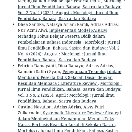
Meningkatkan Hasil Belajar Peserta Didik
,
Morfologi :
Jurnal Ilmu Pendidikan, Bahasa, Sastra dan Budaya:
Vol. 2 No. 4 (2024): August : Morfologi : Jurnal Ilmu
Pendidikan, Bahasa, Sastra dan Budaya
Dhea Santika, Natasya Ariani Ramli, Adrias Adrias,
Nur Azmi Alwi,
Implementasi Model PAIKEM
terhadap Fokus Belajar Peserta Didik dalam
Pembelajaran Bahasa Indonesia
,
Morfologi : Jurnal
Ilmu Pendidikan, Bahasa, Sastra dan Budaya: Vol. 2
No. 4 (2024): August : Morfologi : Jurnal Ilmu
Pendidikan, Bahasa, Sastra dan Budaya
Febrina Damayanti, Dina Rahayu, Adrias Adrias,
Salmaini Safitri Syam,
Penggunaan Teknologi dalam
Membantu Peserta Didik Sekolah Dasar dengan
Kesulitan Membaca : Literature Review
,
Morfologi :
Jurnal Ilmu Pendidikan, Bahasa, Sastra dan Budaya:
Vol. 3 No. 2 (2025): April : Morfologi : Jurnal Ilmu
Pendidikan, Bahasa, Sastra dan Budaya
Gustina Nasution, Adrias Adrias, Aissy Putri
Zulkarnaini,
Systematic Literature Review : Strategi
dalam Meningkatkan Kemampuan Menulis Teks
Narasi Berbasis Kearifan Lokal di Sekolah Dasar
,
Morfologi : Jurnal Ilmu Pendidikan, Bahasa, Sastra