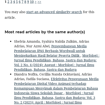
1
2
3
4
5
6
7
8
9
10
>
>>
You may also
start an advanced similarity search
for this
article.
Most read articles by the same author(s)
Shelvia Amanda, Syahira Nabila Zulkim, Adrias
Adrias, Nur Azmi Alwi,
Pengembangan Media
Pembelajaran IPAS Berbasis Wordwall untuk
Meningkatkan Hasil Belajar Peserta Didik
,
Morfologi :
Jurnal Ilmu Pendidikan, Bahasa, Sastra dan Budaya:
Vol. 2 No. 4 (2024): August : Morfologi : Jurnal Ilmu
Pendidikan, Bahasa, Sastra dan Budaya
Diandra Nofita, Cerillia Nanda Ocktaviani, Adrias
Adrias, Fadila Suciana,
Efektivitas Penggunaan Media
Pembelajaran Digital Video Animasi terhadap
Kemampuan Menyimak dalam Pembelajaran Bahasa
Indonesia Siswa Sekolah Dasar
,
Morfologi : Jurnal
Ilmu Pendidikan, Bahasa, Sastra dan Budaya: Vol. 3
No. 2 (2025): April : Morfologi : Jurnal Ilmu