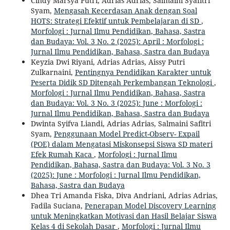
Cindy Marsya Putri, Adrias Adrias, Salmaini Syafitri
Syam,
Mengasah Kecerdasan Anak dengan Soal
HOTS: Strategi Efektif untuk Pembelajaran di SD
,
Morfologi : Jurnal Ilmu Pendidikan, Bahasa, Sastra
dan Budaya: Vol. 3 No. 2 (2025): April : Morfologi :
Jurnal Ilmu Pendidikan, Bahasa, Sastra dan Budaya
Keyzia Dwi Riyani, Adrias Adrias, Aissy Putri
Zulkarnaini,
Pentingnya Pendidikan Karakter untuk
Peserta Didik SD Ditengah Perkembangan Teknologi
,
Morfologi : Jurnal Ilmu Pendidikan, Bahasa, Sastra
dan Budaya: Vol. 3 No. 3 (2025): June : Morfologi :
Jurnal Ilmu Pendidikan, Bahasa, Sastra dan Budaya
Dwinta Syifva Liandi, Adrias Adrias, Salmaini Safitri
Syam,
Penggunaan Model Predict-Observ- Expail
(POE) dalam Mengatasi Miskonsepsi Siswa SD materi
Efek Rumah Kaca
,
Morfologi : Jurnal Ilmu
Pendidikan, Bahasa, Sastra dan Budaya: Vol. 3 No. 3
(2025): June : Morfologi : Jurnal Ilmu Pendidikan,
Bahasa, Sastra dan Budaya
Dhea Tri Amanda Fiska, Diva Andriani, Adrias Adrias,
Fadila Suciana,
Penerapan Model Discovery Learning
untuk Meningkatkan Motivasi dan Hasil Belajar Siswa
Kelas 4 di Sekolah Dasar
,
Morfologi : Jurnal Ilmu