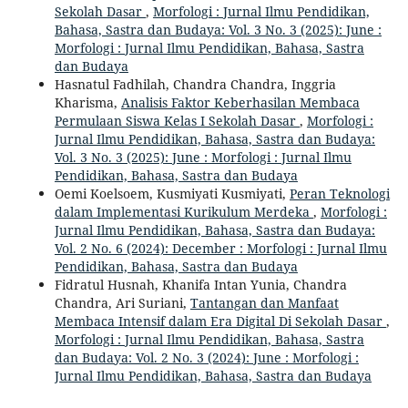
Sekolah Dasar
,
Morfologi : Jurnal Ilmu Pendidikan,
Bahasa, Sastra dan Budaya: Vol. 3 No. 3 (2025): June :
Morfologi : Jurnal Ilmu Pendidikan, Bahasa, Sastra
dan Budaya
Hasnatul Fadhilah, Chandra Chandra, Inggria
Kharisma,
Analisis Faktor Keberhasilan Membaca
Permulaan Siswa Kelas I Sekolah Dasar
,
Morfologi :
Jurnal Ilmu Pendidikan, Bahasa, Sastra dan Budaya:
Vol. 3 No. 3 (2025): June : Morfologi : Jurnal Ilmu
Pendidikan, Bahasa, Sastra dan Budaya
Oemi Koelsoem, Kusmiyati Kusmiyati,
Peran Teknologi
dalam Implementasi Kurikulum Merdeka
,
Morfologi :
Jurnal Ilmu Pendidikan, Bahasa, Sastra dan Budaya:
Vol. 2 No. 6 (2024): December : Morfologi : Jurnal Ilmu
Pendidikan, Bahasa, Sastra dan Budaya
Fidratul Husnah, Khanifa Intan Yunia, Chandra
Chandra, Ari Suriani,
Tantangan dan Manfaat
Membaca Intensif dalam Era Digital Di Sekolah Dasar
,
Morfologi : Jurnal Ilmu Pendidikan, Bahasa, Sastra
dan Budaya: Vol. 2 No. 3 (2024): June : Morfologi :
Jurnal Ilmu Pendidikan, Bahasa, Sastra dan Budaya