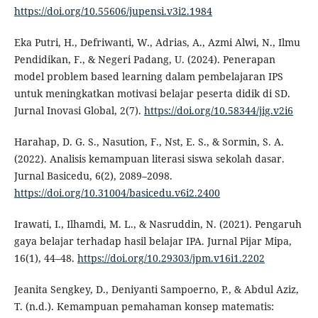
https://doi.org/10.55606/jupensi.v3i2.1984
Eka Putri, H., Defriwanti, W., Adrias, A., Azmi Alwi, N., Ilmu
Pendidikan, F., & Negeri Padang, U. (2024). Penerapan
model problem based learning dalam pembelajaran IPS
untuk meningkatkan motivasi belajar peserta didik di SD.
Jurnal Inovasi Global, 2(7).
https://doi.org/10.58344/jig.v2i6
Harahap, D. G. S., Nasution, F., Nst, E. S., & Sormin, S. A.
(2022). Analisis kemampuan literasi siswa sekolah dasar.
Jurnal Basicedu, 6(2), 2089–2098.
https://doi.org/10.31004/basicedu.v6i2.2400
Irawati, I., Ilhamdi, M. L., & Nasruddin, N. (2021). Pengaruh
gaya belajar terhadap hasil belajar IPA. Jurnal Pijar Mipa,
16(1), 44–48.
https://doi.org/10.29303/jpm.v16i1.2202
Jeanita Sengkey, D., Deniyanti Sampoerno, P., & Abdul Aziz,
T. (n.d.). Kemampuan pemahaman konsep matematis: