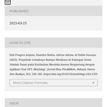
PUBLISHED
2025-03-25
HOW TO CITE
Deli Puspita Anjami, Diandra Nofita, Adrias Adrias, & Fadila Suciana.
(2025). Penyebab Lemahnya Budaya Membaca di Kalangan Siswa
Sekolah Dasar pada Kurikulum Merdeka karena Bergantung dengan
Aplikasi Chat GPT.
Morfologi : Jurnal Ilmu Pendidikan, Bahasa, Sastra
Dan Budaya
,
3
(2), 258–265. https://doi.org/10.61132/morfologi.v3i2.1555
More Citation Formats
ISSUE