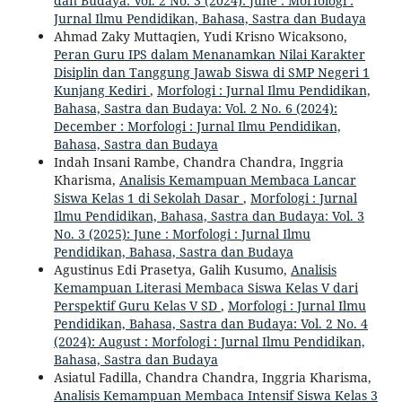
dan Budaya: Vol. 2 No. 3 (2024): June : Morfologi :
Jurnal Ilmu Pendidikan, Bahasa, Sastra dan Budaya
Ahmad Zaky Muttaqien, Yudi Krisno Wicaksono,
Peran Guru IPS dalam Menanamkan Nilai Karakter
Disiplin dan Tanggung Jawab Siswa di SMP Negeri 1
Kunjang Kediri
,
Morfologi : Jurnal Ilmu Pendidikan,
Bahasa, Sastra dan Budaya: Vol. 2 No. 6 (2024):
December : Morfologi : Jurnal Ilmu Pendidikan,
Bahasa, Sastra dan Budaya
Indah Insani Rambe, Chandra Chandra, Inggria
Kharisma,
Analisis Kemampuan Membaca Lancar
Siswa Kelas 1 di Sekolah Dasar
,
Morfologi : Jurnal
Ilmu Pendidikan, Bahasa, Sastra dan Budaya: Vol. 3
No. 3 (2025): June : Morfologi : Jurnal Ilmu
Pendidikan, Bahasa, Sastra dan Budaya
Agustinus Edi Prasetya, Galih Kusumo,
Analisis
Kemampuan Literasi Membaca Siswa Kelas V dari
Perspektif Guru Kelas V SD
,
Morfologi : Jurnal Ilmu
Pendidikan, Bahasa, Sastra dan Budaya: Vol. 2 No. 4
(2024): August : Morfologi : Jurnal Ilmu Pendidikan,
Bahasa, Sastra dan Budaya
Asiatul Fadilla, Chandra Chandra, Inggria Kharisma,
Analisis Kemampuan Membaca Intensif Siswa Kelas 3