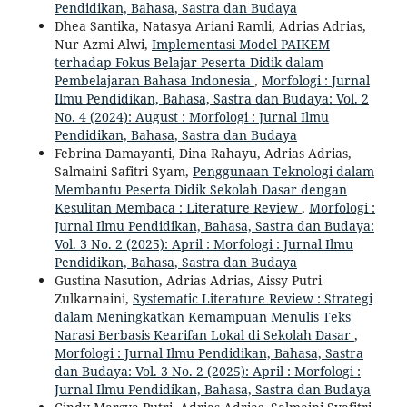
Pendidikan, Bahasa, Sastra dan Budaya
Dhea Santika, Natasya Ariani Ramli, Adrias Adrias,
Nur Azmi Alwi,
Implementasi Model PAIKEM
terhadap Fokus Belajar Peserta Didik dalam
Pembelajaran Bahasa Indonesia
,
Morfologi : Jurnal
Ilmu Pendidikan, Bahasa, Sastra dan Budaya: Vol. 2
No. 4 (2024): August : Morfologi : Jurnal Ilmu
Pendidikan, Bahasa, Sastra dan Budaya
Febrina Damayanti, Dina Rahayu, Adrias Adrias,
Salmaini Safitri Syam,
Penggunaan Teknologi dalam
Membantu Peserta Didik Sekolah Dasar dengan
Kesulitan Membaca : Literature Review
,
Morfologi :
Jurnal Ilmu Pendidikan, Bahasa, Sastra dan Budaya:
Vol. 3 No. 2 (2025): April : Morfologi : Jurnal Ilmu
Pendidikan, Bahasa, Sastra dan Budaya
Gustina Nasution, Adrias Adrias, Aissy Putri
Zulkarnaini,
Systematic Literature Review : Strategi
dalam Meningkatkan Kemampuan Menulis Teks
Narasi Berbasis Kearifan Lokal di Sekolah Dasar
,
Morfologi : Jurnal Ilmu Pendidikan, Bahasa, Sastra
dan Budaya: Vol. 3 No. 2 (2025): April : Morfologi :
Jurnal Ilmu Pendidikan, Bahasa, Sastra dan Budaya