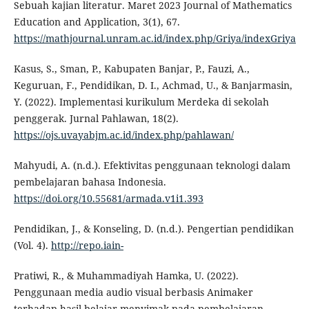
Sebuah kajian literatur. Maret 2023 Journal of Mathematics
Education and Application, 3(1), 67.
https://mathjournal.unram.ac.id/index.php/Griya/indexGriya
Kasus, S., Sman, P., Kabupaten Banjar, P., Fauzi, A.,
Keguruan, F., Pendidikan, D. I., Achmad, U., & Banjarmasin,
Y. (2022). Implementasi kurikulum Merdeka di sekolah
penggerak. Jurnal Pahlawan, 18(2).
https://ojs.uvayabjm.ac.id/index.php/pahlawan/
Mahyudi, A. (n.d.). Efektivitas penggunaan teknologi dalam
pembelajaran bahasa Indonesia.
https://doi.org/10.55681/armada.v1i1.393
Pendidikan, J., & Konseling, D. (n.d.). Pengertian pendidikan
(Vol. 4).
http://repo.iain-
Pratiwi, R., & Muhammadiyah Hamka, U. (2022).
Penggunaan media audio visual berbasis Animaker
terhadap hasil belajar menyimak pada pembelajaran