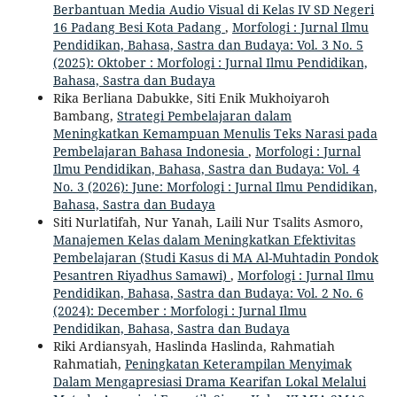
Berbantuan Media Audio Visual di Kelas IV SD Negeri
16 Padang Besi Kota Padang
,
Morfologi : Jurnal Ilmu
Pendidikan, Bahasa, Sastra dan Budaya: Vol. 3 No. 5
(2025): Oktober : Morfologi : Jurnal Ilmu Pendidikan,
Bahasa, Sastra dan Budaya
Rika Berliana Dabukke, Siti Enik Mukhoiyaroh
Bambang,
Strategi Pembelajaran dalam
Meningkatkan Kemampuan Menulis Teks Narasi pada
Pembelajaran Bahasa Indonesia
,
Morfologi : Jurnal
Ilmu Pendidikan, Bahasa, Sastra dan Budaya: Vol. 4
No. 3 (2026): June: Morfologi : Jurnal Ilmu Pendidikan,
Bahasa, Sastra dan Budaya
Siti Nurlatifah, Nur Yanah, Laili Nur Tsalits Asmoro,
Manajemen Kelas dalam Meningkatkan Efektivitas
Pembelajaran (Studi Kasus di MA Al-Muhtadin Pondok
Pesantren Riyadhus Samawi)
,
Morfologi : Jurnal Ilmu
Pendidikan, Bahasa, Sastra dan Budaya: Vol. 2 No. 6
(2024): December : Morfologi : Jurnal Ilmu
Pendidikan, Bahasa, Sastra dan Budaya
Riki Ardiansyah, Haslinda Haslinda, Rahmatiah
Rahmatiah,
Peningkatan Keterampilan Menyimak
Dalam Mengapresiasi Drama Kearifan Lokal Melalui