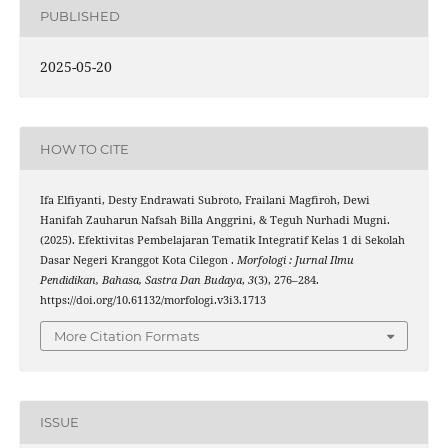
PUBLISHED
2025-05-20
HOW TO CITE
Ifa Elfiyanti, Desty Endrawati Subroto, Frailani Magfiroh, Dewi
Hanifah Zauharun Nafsah Billa Anggrini, & Teguh Nurhadi Mugni.
(2025). Efektivitas Pembelajaran Tematik Integratif Kelas 1 di Sekolah
Dasar Negeri Kranggot Kota Cilegon .
Morfologi : Jurnal Ilmu
Pendidikan, Bahasa, Sastra Dan Budaya
,
3
(3), 276–284.
https://doi.org/10.61132/morfologi.v3i3.1713
More Citation Formats
ISSUE