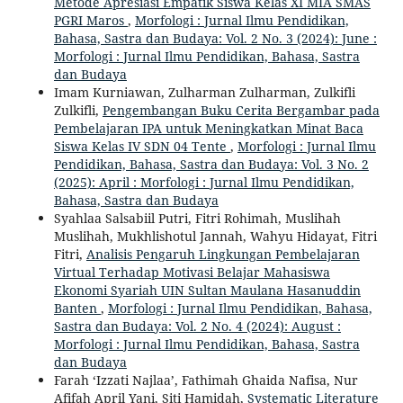
Metode Apresiasi Empatik Siswa Kelas XI MIA SMAS
PGRI Maros
,
Morfologi : Jurnal Ilmu Pendidikan,
Bahasa, Sastra dan Budaya: Vol. 2 No. 3 (2024): June :
Morfologi : Jurnal Ilmu Pendidikan, Bahasa, Sastra
dan Budaya
Imam Kurniawan, Zulharman Zulharman, Zulkifli
Zulkifli,
Pengembangan Buku Cerita Bergambar pada
Pembelajaran IPA untuk Meningkatkan Minat Baca
Siswa Kelas IV SDN 04 Tente
,
Morfologi : Jurnal Ilmu
Pendidikan, Bahasa, Sastra dan Budaya: Vol. 3 No. 2
(2025): April : Morfologi : Jurnal Ilmu Pendidikan,
Bahasa, Sastra dan Budaya
Syahlaa Salsabiil Putri, Fitri Rohimah, Muslihah
Muslihah, Mukhlishotul Jannah, Wahyu Hidayat, Fitri
Fitri,
Analisis Pengaruh Lingkungan Pembelajaran
Virtual Terhadap Motivasi Belajar Mahasiswa
Ekonomi Syariah UIN Sultan Maulana Hasanuddin
Banten
,
Morfologi : Jurnal Ilmu Pendidikan, Bahasa,
Sastra dan Budaya: Vol. 2 No. 4 (2024): August :
Morfologi : Jurnal Ilmu Pendidikan, Bahasa, Sastra
dan Budaya
Farah ‘Izzati Najlaa’, Fathimah Ghaida Nafisa, Nur
Afifah April Yani, Siti Hamidah,
Systematic Literature