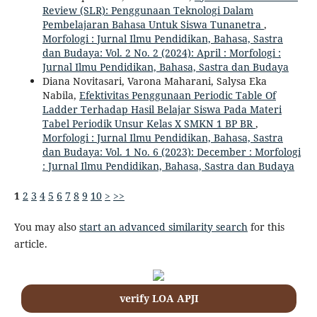
Review (SLR): Penggunaan Teknologi Dalam
Pembelajaran Bahasa Untuk Siswa Tunanetra
,
Morfologi : Jurnal Ilmu Pendidikan, Bahasa, Sastra
dan Budaya: Vol. 2 No. 2 (2024): April : Morfologi :
Jurnal Ilmu Pendidikan, Bahasa, Sastra dan Budaya
Diana Novitasari, Varona Maharani, Salysa Eka
Nabila,
Efektivitas Penggunaan Periodic Table Of
Ladder Terhadap Hasil Belajar Siswa Pada Materi
Tabel Periodik Unsur Kelas X SMKN 1 BP BR
,
Morfologi : Jurnal Ilmu Pendidikan, Bahasa, Sastra
dan Budaya: Vol. 1 No. 6 (2023): December : Morfologi
: Jurnal Ilmu Pendidikan, Bahasa, Sastra dan Budaya
1
2
3
4
5
6
7
8
9
10
>
>>
You may also
start an advanced similarity search
for this
article.
verify LOA APJI