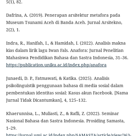
5(1), 82.
Dafrina, A. (2019). Penerapan arsitektur metafora pada
Museum Tsunami Aceh di Banda Aceh. Jurnal Arsitekno,
2(2), 1.
Indra, R., Hanifah, I., & Hamidah, I. (2022). Analisis makna
kias dalam lirik lagu Iwan Fals. Anafora: Jurnal Penelitian
Mahasiswa Pendidikan Bahasa dan Sastra Indonesia, 31–36.
https://publication.uniku.ac.id/index.php/anafora
Junaedi, D. P., Fatmawati, & Katika. (2025). Analisis
psikolinguistik penggunaan bahasa di media sosial dalam
pembentukan identitas sosial: Kasus akun Facebook. [Nama
Jurnal Tidak Dicantumkan], 4, 125–132.
Khaerunnisa, L., Muliasti, Z., & Rafli, Z. (2022). Seminar
Nasional Bahasa dan Sastra Indonesia. Prosiding Samasta,
1–29.
https://jurnal.umj.ac.id/index.php/SAMASTA/article/view/363-