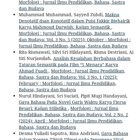
Morfologi : Jurnal Ilmu Pendidikan, Bahasa, Sastra
dan Budaya
Muhammad Muhammad, Sayyed Zuhdi,
Makna
Denotatif dsan Konotatif dalam Puisi Fakkir Bighairik
Karya Mahmoud Darwish: Kajian Semantik
,
Morfologi : Jurnal Ilmu Pendidikan, Bahasa, Sastra
dan Budaya: Vol. 3 No. 5 (2025): Oktober : Morfologi :
Jurnal Ilmu Pendidikan, Bahasa, Sastra dan Budaya
Rita Rismawati, Silvi Sri Hildayanti, Risma Destriani, Ai
Siti Nurjamilah,
Analisis Kesalahan Berbahasa dalam
Tataran Semantik pada Film “5 Menara” Karya
Ahmad Fuadi
,
Morfologi : Jurnal Ilmu Pendidikan,
Bahasa, Sastra dan Budaya: Vol. 3 No. 1 (2025):
February : Morfologi : Jurnal Ilmu Pendidikan,
Bahasa, Sastra dan Budaya
Nurul Hindayani, Sri Suciati, Pipit Mugi Handayani,
Gaya Bahasa Pada Novel Garis Waktu Karya Fiersa
Besari: Kajian Stilistika
,
Morfologi : Jurnal Ilmu
Pendidikan, Bahasa, Sastra dan Budaya: Vol. 2 No. 2
(2024): April : Morfologi : Jurnal Ilmu Pendidikan,
Bahasa, Sastra dan Budaya
Desma Yuliadi Saputra, Rina Andriani,
Gaya Bahasa
dalam Konten Tiktok Vilmei pada Fenomena Viral