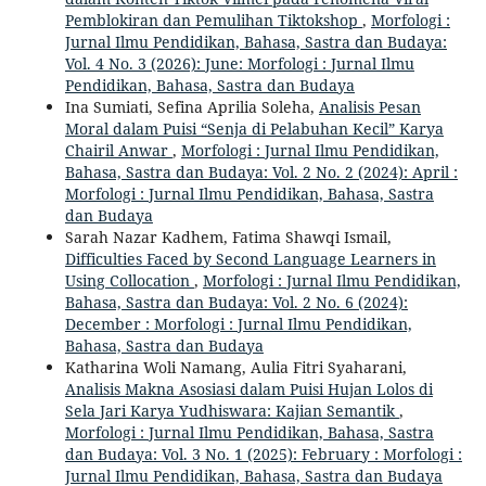
Pemblokiran dan Pemulihan Tiktokshop
,
Morfologi :
Jurnal Ilmu Pendidikan, Bahasa, Sastra dan Budaya:
Vol. 4 No. 3 (2026): June: Morfologi : Jurnal Ilmu
Pendidikan, Bahasa, Sastra dan Budaya
Ina Sumiati, Sefina Aprilia Soleha,
Analisis Pesan
Moral dalam Puisi “Senja di Pelabuhan Kecil” Karya
Chairil Anwar
,
Morfologi : Jurnal Ilmu Pendidikan,
Bahasa, Sastra dan Budaya: Vol. 2 No. 2 (2024): April :
Morfologi : Jurnal Ilmu Pendidikan, Bahasa, Sastra
dan Budaya
Sarah Nazar Kadhem, Fatima Shawqi Ismail,
Difficulties Faced by Second Language Learners in
Using Collocation
,
Morfologi : Jurnal Ilmu Pendidikan,
Bahasa, Sastra dan Budaya: Vol. 2 No. 6 (2024):
December : Morfologi : Jurnal Ilmu Pendidikan,
Bahasa, Sastra dan Budaya
Katharina Woli Namang, Aulia Fitri Syaharani,
Analisis Makna Asosiasi dalam Puisi Hujan Lolos di
Sela Jari Karya Yudhiswara: Kajian Semantik
,
Morfologi : Jurnal Ilmu Pendidikan, Bahasa, Sastra
dan Budaya: Vol. 3 No. 1 (2025): February : Morfologi :
Jurnal Ilmu Pendidikan, Bahasa, Sastra dan Budaya