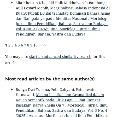
Sifa Khoirun Nisa, Siti Enik Mukhoiyaroh Bambang,
Auli Lestari Manik,
Marginalisasi Bahasa Indonesia di
Ruang Publik Digital terhadap Dominasi Bahasa Asing
dan Dampaknya pada Identitas Nasional
,
Morfologi :
Jurnal Ilmu Pendidikan, Bahasa, Sastra dan Budaya:
Vol. 4 No. 3 (2026): June: Morfologi : Jurnal Ilmu
Pendidikan, Bahasa, Sastra dan Budaya
1
2
3
4
5
6
7
8
9
10
>
>>
You may also
start an advanced similarity search
for this
article.
Most read articles by the same author(s)
Bunga Dwi Yuliana, Febi Cahyani, Fatmawati
Fatmawati,
Makna Leksikal dan Gramatikal dalam
Kajian Semantik pada Lirik Lagu "Lihat, Dengar,
Rasakan" Karya Sheila On 7
,
Morfologi : Jurnal Ilmu
Pendidikan, Bahasa, Sastra dan Budaya: Vol. 3 No. 4
(2025): Agustus : Morfologi : Jurnal Ilmu Pendidikan,