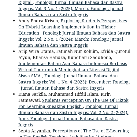
Digital
,
Fonologi: Jurnal Ilmuan Bahasa dan Sastra
Inggris: Vol. 3 No. 1 (2025): March: Fonologi: Jurnal
Ilmuan Bahasa dan Sastra Inggris
Andy Endra Krisna,
Exploring Students Perspectives
On Hybrid Learning Implementation In Higher
Education
,
Fonologi: Jurnal Ilmuan Bahasa dan Sastra
Inggris: Vol. 2 No. 1 (2024): March: Fonologi: Jurnal
Ilmuan Bahasa dan Sastra Inggris
Arip Wira Utama, Fatimah Nur Rohiim, Efrida Qurotul
A’yun, Khansa Hafidza, Kundharu Saddhono,
Implementasi Bahan Ajar Bahasa Indonesia Berbasis
Virtual Tour untuk Meningkatkan Literasi Digital
Siswa SMA
,
Fonologi: Jurnal Ilmuan Bahasa dan
Sastra Inggris: Vol. 1 No. 4 (2023): December: Fonologi
: Jurnal Ilmuan Bahasa dan Sastra Inggris
Diana Sarkila, Muhammad Hifdil Islam, Ririn
Fatmawati,
Students Perception On The Use Of Tiktok
For Learning Speaking English
,
Fonologi: Jurnal
Ilmuan Bahasa dan Sastra Inggris: Vol. 2 No. 2 (2024):
June: Fonologi: Jurnal Ilmuan Bahasa dan Sastra
Inggris
Septa Aryanika,
Perceptions of The Use of E-Learning
in The English Teaching Activities by Students
,