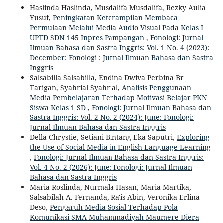
Haslinda Haslinda, Musdalifa Musdalifa, Rezky Aulia
Yusuf,
Peningkatan Keterampilan Membaca
Permulaan Melalui Media Audio Visual Pada Kelas I
UPTD SDN 145 Inpres Pampangan
,
Fonologi: Jurnal
Ilmuan Bahasa dan Sastra Inggris: Vol. 1 No. 4 (2023):
December: Fonologi : Jurnal Ilmuan Bahasa dan Sastra
Inggris
Salsabilla Salsabilla, Endina Dwiva Perbina Br
Tarigan, Syahrial Syahrial,
Analisis Penggunaan
Media Pembelajaran Terhadap Motivasi Belajar PKN
Siswa Kelas 1 SD
,
Fonologi: Jurnal Ilmuan Bahasa dan
Sastra Inggris: Vol. 2 No. 2 (2024): June: Fonologi:
Jurnal Ilmuan Bahasa dan Sastra Inggris
Della Chrystie, Setiani Bintang Eka Saputri,
Exploring
the Use of Social Media in English Language Learning
,
Fonologi: Jurnal Ilmuan Bahasa dan Sastra Inggris:
Vol. 4 No. 2 (2026): June: Fonologi: Jurnal Ilmuan
Bahasa dan Sastra Inggris
Maria Roslinda, Nurmala Hasan, Maria Martika,
Salsabilah A. Fernanda, Ra'is Abin, Veronika Erlina
Deso,
Pengaruh Media Sosial Terhadap Pola
Komunikasi SMA Muhammadiyah Maumere Diera