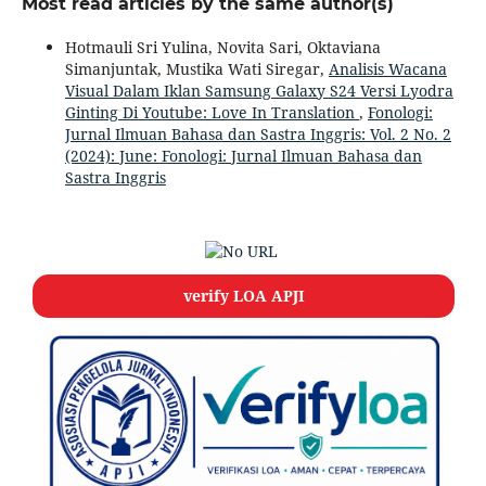
Most read articles by the same author(s)
Hotmauli Sri Yulina, Novita Sari, Oktaviana
Simanjuntak, Mustika Wati Siregar,
Analisis Wacana
Visual Dalam Iklan Samsung Galaxy S24 Versi Lyodra
Ginting Di Youtube: Love In Translation
,
Fonologi:
Jurnal Ilmuan Bahasa dan Sastra Inggris: Vol. 2 No. 2
(2024): June: Fonologi: Jurnal Ilmuan Bahasa dan
Sastra Inggris
verify LOA APJI