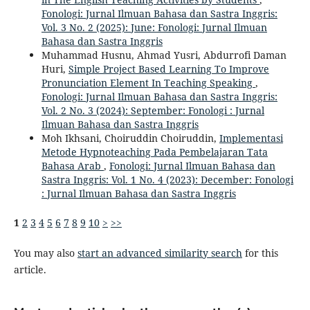
Fonologi: Jurnal Ilmuan Bahasa dan Sastra Inggris:
Vol. 3 No. 2 (2025): June: Fonologi: Jurnal Ilmuan
Bahasa dan Sastra Inggris
Muhammad Husnu, Ahmad Yusri, Abdurrofi Daman
Huri,
Simple Project Based Learning To Improve
Pronunciation Element In Teaching Speaking
,
Fonologi: Jurnal Ilmuan Bahasa dan Sastra Inggris:
Vol. 2 No. 3 (2024): September: Fonologi : Jurnal
Ilmuan Bahasa dan Sastra Inggris
Moh Ikhsani, Choiruddin Choiruddin,
Implementasi
Metode Hypnoteaching Pada Pembelajaran Tata
Bahasa Arab
,
Fonologi: Jurnal Ilmuan Bahasa dan
Sastra Inggris: Vol. 1 No. 4 (2023): December: Fonologi
: Jurnal Ilmuan Bahasa dan Sastra Inggris
1
2
3
4
5
6
7
8
9
10
>
>>
You may also
start an advanced similarity search
for this
article.