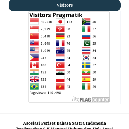
Visitors
Asosiasi Periset Bahasa Sastra Indonesia
berdasarkan S.K.Menteri Hukum dan Hak Asasi