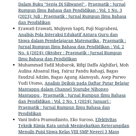
Dalam Buku "Senja Di Siliwangi"
,
Pragmatik : Jurnal
Rumpun Ilmu Bahasa dan Pendidikan : Vol. 1 No. 3
(2023): Juli : Pragmatik : Jurnal Rumpun Ilmu Bahasa
dan Pendidikan
Erawati Erawati, Mujiyem Sapti, Puji Nugraheni,
Analisis Pola Interaksi Edukatif Antara Guru dan
Siswa dalam Pembelajaran Matematika
,
Pragmatik :
Jurnal Rumpun Ilmu Bahasa dan Pendidikan : Vol. 2
No. 4 (2024): Oktober : Pragmatik : Jurnal Rumpun
Ilmu Bahasa dan Pendidikan
Muhammad Fadil Mubarok, Rifqi Daffa Alghifari, Moh
Aulina Ahsanul Haq, Fairuz Pandu Rahagi, Bagas
Faudzul Adzim, Bagas Agung Alamsyah, Asep Purwo
Yudi Utomo,
Analisis Deiksis pada Daftar Putar Belajar
Mantappu dalam Channel Youtube Nihongo
Mantappu
,
Pragmatik : Jurnal Rumpun Ilmu Bahasa
dan Pendidikan : Vol. 2 No. 1 (2024): Januari :
Pragmatik : Jurnal Rumpun Ilmu Bahasa dan
Pendidikan
Vani Indra Pramudianto, Eko Suroso,
Efektivitas
Teknik Kimia Kata untuk Meningkatkan Keterampilan
Menulis Puisi Siswa Kelas VIII SMP Negeri 3 Maos