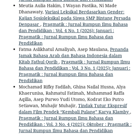
Meutia Aulia Hakim, I Wayan Pastika, Ni Made
Dhanawaty,
Variasi Leksikal Berdasarkan Gender:
Kajian Sosioleksikal pada Siswa SMP Bintang Persada
Denpasar
,
Pragmatik : Jurnal Rumpun Ilmu Bahasa
dan Pendidikan : Vol. 4 No. 1 (2026): Januari :
Pragmatik : Jurnal Rumpun Ilmu Bahasa dan
Pendidikan
Fatma Aslikhatul Amaliyah, Asep Maulana,
Penanda
Jamak Bahasa Arab dan Bahasa Indonesia dalam
Kitab Fathul Qorib
,
Pragmatik : Jurnal Rumpun Ilmu
Bahasa dan Pendidikan : Vol. 3 No. 1 (2025): Januari :
Pragmatik : Jurnal Rumpun Ilmu Bahasa dan
Pendidikan
Mochamad Rifky Fadilah, Ghina Nailal Husna, Alya
Khaerunisa, Rahmatul Fatimah, Muhammad Raffa
Aqilla, Asep Purwo Yudi Utomo, Kodrat Eko Putro
Setiawan, Muhajir Muhajir,
Tindak Tutur Ekspresif
dalam Film Pendek “Kembali Pulang” Karya Klamby
,
Pragmatik : Jurnal Rumpun Ilmu Bahasa dan
Pendidikan : Vol. 3 No. 4 (2025): Oktober : Pragmatik :
Jurnal Rumpun Ilmu Bahasa dan Pendidikan