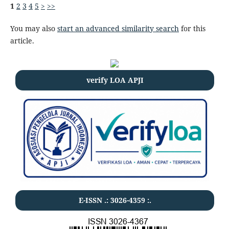
1
2
3
4
5
>
>>
You may also
start an advanced similarity search
for this
article.
verify LOA APJI
E-ISSN .:
3026-4359
:.