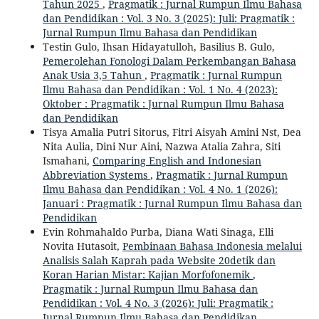
Tahun 2025
,
Pragmatik : Jurnal Rumpun Ilmu Bahasa
dan Pendidikan : Vol. 3 No. 3 (2025): Juli: Pragmatik :
Jurnal Rumpun Ilmu Bahasa dan Pendidikan
Testin Gulo, Ihsan Hidayatulloh, Basilius B. Gulo,
Pemerolehan Fonologi Dalam Perkembangan Bahasa
Anak Usia 3,5 Tahun
,
Pragmatik : Jurnal Rumpun
Ilmu Bahasa dan Pendidikan : Vol. 1 No. 4 (2023):
Oktober : Pragmatik : Jurnal Rumpun Ilmu Bahasa
dan Pendidikan
Tisya Amalia Putri Sitorus, Fitri Aisyah Amini Nst, Dea
Nita Aulia, Dini Nur Aini, Nazwa Atalia Zahra, Siti
Ismahani,
Comparing English and Indonesian
Abbreviation Systems
,
Pragmatik : Jurnal Rumpun
Ilmu Bahasa dan Pendidikan : Vol. 4 No. 1 (2026):
Januari : Pragmatik : Jurnal Rumpun Ilmu Bahasa dan
Pendidikan
Evin Rohmahaldo Purba, Diana Wati Sinaga, Elli
Novita Hutasoit,
Pembinaan Bahasa Indonesia melalui
Analisis Salah Kaprah pada Website 20detik dan
Koran Harian Mistar: Kajian Morfofonemik
,
Pragmatik : Jurnal Rumpun Ilmu Bahasa dan
Pendidikan : Vol. 4 No. 3 (2026): Juli: Pragmatik :
Jurnal Rumpun Ilmu Bahasa dan Pendidikan