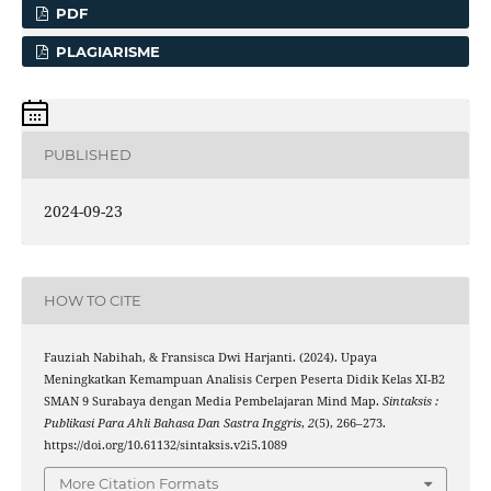
PDF
PLAGIARISME
PUBLISHED
2024-09-23
HOW TO CITE
Fauziah Nabihah, & Fransisca Dwi Harjanti. (2024). Upaya
Meningkatkan Kemampuan Analisis Cerpen Peserta Didik Kelas XI-B2
SMAN 9 Surabaya dengan Media Pembelajaran Mind Map.
Sintaksis :
Publikasi Para Ahli Bahasa Dan Sastra Inggris
,
2
(5), 266–273.
https://doi.org/10.61132/sintaksis.v2i5.1089
More Citation Formats