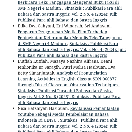
Berbicara Teks Tanggapan Mengenai Buku Fiksi di
SMP Negeri 4 Madiun
,
Sintaksis : Publikasi Para ahli
Bahasa dan Sastra Inggris: Vol. 2 No. 4 (2024): Juli:
Publikasi Para ahli Bahasa dan Sastra Inggris
Etika Dwi Cahyani, Eni Winarsih, Sri Andayani,
Pengaruh Penggunaan Media Film Terhadap
Peningkatan Keterampilan Menulis Teks Tanggapan
di SMP Negeri 4 Madiun
,
Sintaksis : Publikasi Para
ahli Bahasa dan Sastra Inggris: Vol. 2 No. 4 (2024): Juli:
Publikasi Para ahli Bahasa dan Sastra Inggris
Lutfiah Lutfiah, Mazaya Nazhira Alfrans, Deani
Jenlionika Br Saragih, Putri Melisa Hasibuan, Eva
Betty Simanjuntak,
Analysis of Pronunciation
Learning Activities in English Class at SDN 060877
through Direct Classroom Observation Techniques
,
Sintaksis : Publikasi Para ahli Bahasa dan Sastra
Inggris: Vol. 3 No. 6 (2025): Sintaksis : Publikasi Para
ahli Bahasa dan Sastra Inggris
Nisa Hafzhiyah Hasibuan,
Revitalisasi Pemanfaatan
Youtube Sebagai Media Pembelajaran Bahasa
Indonesia Di UINSU
,
Sintaksis : Publikasi Para ahli
Bahasa dan Sastra Inggris: Vol. 2 No. 4 (2024): Juli:
Publikasi Para ahli Bahasa dan Sastra Inggris