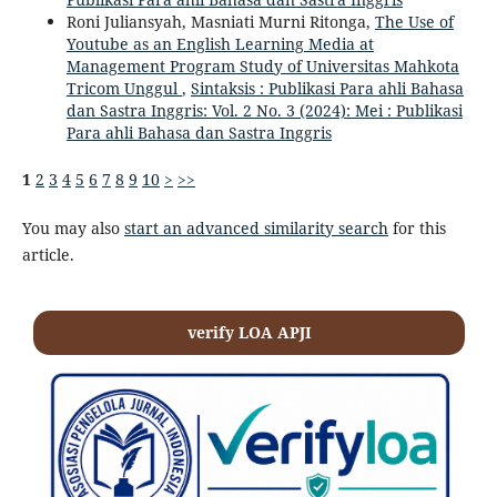
Roni Juliansyah, Masniati Murni Ritonga,
The Use of
Youtube as an English Learning Media at
Management Program Study of Universitas Mahkota
Tricom Unggul
,
Sintaksis : Publikasi Para ahli Bahasa
dan Sastra Inggris: Vol. 2 No. 3 (2024): Mei : Publikasi
Para ahli Bahasa dan Sastra Inggris
1
2
3
4
5
6
7
8
9
10
>
>>
You may also
start an advanced similarity search
for this
article.
verify LOA APJI