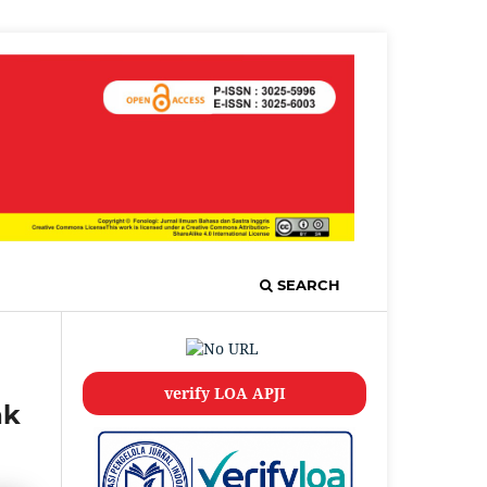
SEARCH
verify LOA APJI
ak