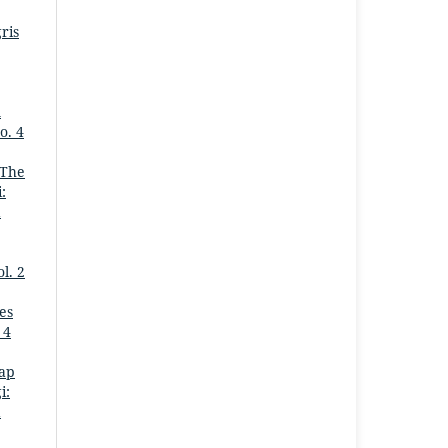
ris
m
o. 4
The
:
a
l. 2
es
 4
ap
i:
a