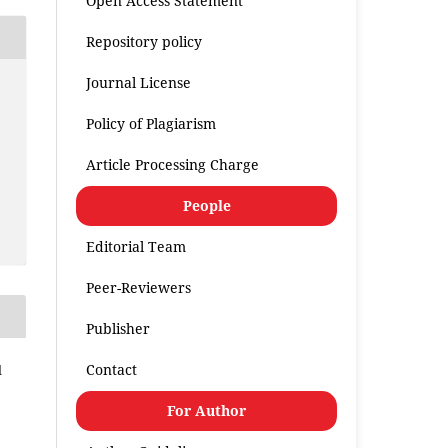
Open Access Statement
Repository policy
Journal License
Policy of Plagiarism
Article Processing Charge
People
Editorial Team
Peer-Reviewers
Publisher
Contact
l
For Author