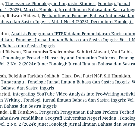
ra,
The essence Phonology in Linguistic Studies
,
Fonologi: Jurnal
o. 1 (2025): March: Fonologi: Jurnal Ilmuan Bahasa dan Sastra Ingg
an, Ridwan Hidayat,
Perbandingan Fonologi Bahasa Indonesia dan
ahasa dan Sastra Inggris: Vol. 1 No. 4 (2023): December: Fonologi :
ndun,
Analisis Penggunaan IPTEK dalam Pembelajaran Kurirkulu
idikan
,
Fonologi: Jurnal Ilmuan Bahasa dan Sastra Inggris: Vol. 1 N
n Bahasa dan Sastra Inggris
d Ridwan, Khairunnisa Khairunnisa, Sahfitri Ahwani, Yani Lubis,
sh Phonology: Prosodic Hierarchy and Intonation Patterns
,
Fonologi
ol. 2 No. 2 (2024): June: Fonologi: Jurnal Ilmuan Bahasa dan Sastr
zah, Reighina Faridah Solihah, Tiara Dwi Putri NSP, Siti Hamidah,
k Tunarungu
,
Fonologi: Jurnal Ilmuan Bahasa dan Sastra Inggris: Vo
n Bahasa dan Sastra Inggris
artati,
Integrating YouTube Video Analysis into Pre-Writing Activiti
in Writing
,
Fonologi: Jurnal Ilmuan Bahasa dan Sastra Inggris: Vol.
an Bahasa dan Sastra Inggris
da, Lili Tansliova,
Pengaruh Penggunaan Bahasa Prokem Terhad
 Mahasiswa Pendidikan Geografi Universitas Negeri Medan
,
Fonolog
ol. 2 No. 2 (2024): June: Fonologi: Jurnal Ilmuan Bahasa dan Sastr