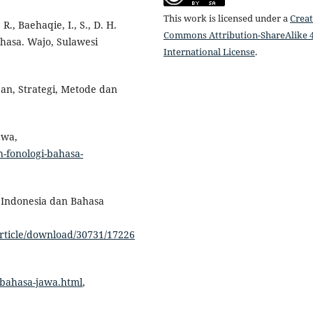
This work is licensed under a
Creat
 R., Baehaqie, I., S., D. H.
Commons Attribution-ShareAlike 4
Bahasa. Wajo, Sulawesi
International License
.
an, Strategi, Metode dan
awa,
-fonologi-bahasa-
a Indonesia dan Bahasa
article/download/30731/17226
i-bahasa-jawa.html
,