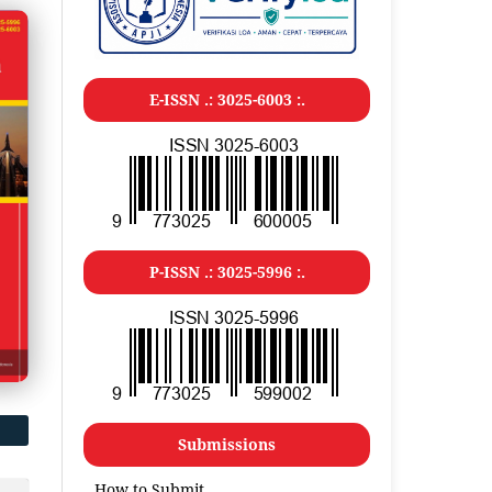
E-ISSN .: 3025-6003 :.
P-ISSN .: 3025-5996 :.
Submissions
How to Submit