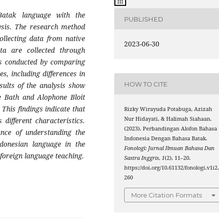
atak language with the
PUBLISHED
ysis. The research method
ollecting data from native
2023-06-30
a are collected through
as conducted by comparing
s, including differences in
HOW TO CITE
sults of the analysis show
he Bath and Alophone Bloit
This findings indicate that
Rizky Wirayuda Potabuga, Azizah
Nur Hidayati, & Halimah Siahaan.
different characteristics.
(2023). Perbandingan Alofon Bahasa
ance of understanding the
Indonesia Dengan Bahasa Batak.
ndonesian language in the
Fonologi: Jurnal Ilmuan Bahasa Dan
 foreign language teaching.
Sastra Inggris
,
1
(2), 11–20.
https://doi.org/10.61132/fonologi.v1i2
260
More Citation Formats