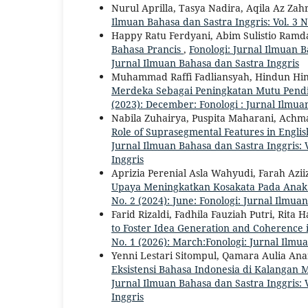
Nurul Aprilla, Tasya Nadira, Aqila Az Zah
Ilmuan Bahasa dan Sastra Inggris: Vol. 3 N
Happy Ratu Ferdyani, Abim Sulistio Ramd
Bahasa Prancis
,
Fonologi: Jurnal Ilmuan B
Jurnal Ilmuan Bahasa dan Sastra Inggris
Muhammad Raffi Fadliansyah, Hindun Hi
Merdeka Sebagai Peningkatan Mutu Pend
(2023): December: Fonologi : Jurnal Ilmua
Nabila Zuhairya, Puspita Maharani, Achma
Role of Suprasegmental Features in Engli
Jurnal Ilmuan Bahasa dan Sastra Inggris: V
Inggris
Aprizia Perenial Asla Wahyudi, Farah Azii
Upaya Meningkatkan Kosakata Pada Ana
No. 2 (2024): June: Fonologi: Jurnal Ilmua
Farid Rizaldi, Fadhila Fauziah Putri, Rita H
to Foster Idea Generation and Coherence 
No. 1 (2026): March:Fonologi: Jurnal Ilmu
Yenni Lestari Sitompul, Qamara Aulia Anan
Eksistensi Bahasa Indonesia di Kalangan
Jurnal Ilmuan Bahasa dan Sastra Inggris: V
Inggris