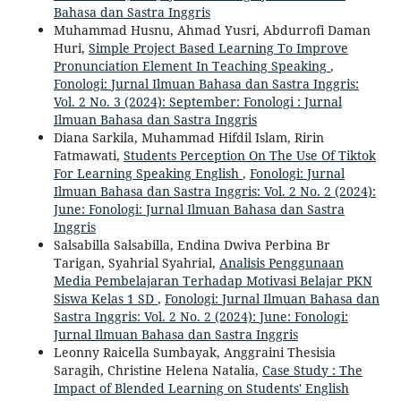
Bahasa dan Sastra Inggris
Muhammad Husnu, Ahmad Yusri, Abdurrofi Daman
Huri,
Simple Project Based Learning To Improve
Pronunciation Element In Teaching Speaking
,
Fonologi: Jurnal Ilmuan Bahasa dan Sastra Inggris:
Vol. 2 No. 3 (2024): September: Fonologi : Jurnal
Ilmuan Bahasa dan Sastra Inggris
Diana Sarkila, Muhammad Hifdil Islam, Ririn
Fatmawati,
Students Perception On The Use Of Tiktok
For Learning Speaking English
,
Fonologi: Jurnal
Ilmuan Bahasa dan Sastra Inggris: Vol. 2 No. 2 (2024):
June: Fonologi: Jurnal Ilmuan Bahasa dan Sastra
Inggris
Salsabilla Salsabilla, Endina Dwiva Perbina Br
Tarigan, Syahrial Syahrial,
Analisis Penggunaan
Media Pembelajaran Terhadap Motivasi Belajar PKN
Siswa Kelas 1 SD
,
Fonologi: Jurnal Ilmuan Bahasa dan
Sastra Inggris: Vol. 2 No. 2 (2024): June: Fonologi:
Jurnal Ilmuan Bahasa dan Sastra Inggris
Leonny Raicella Sumbayak, Anggraini Thesisia
Saragih, Christine Helena Natalia,
Case Study : The
Impact of Blended Learning on Students' English