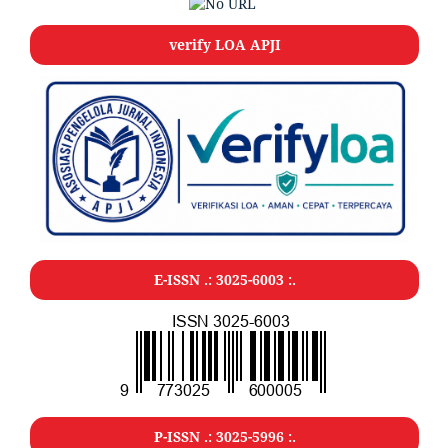
verify LOA APJI
E-ISSN .: 3025-6003 :.
P-ISSN .: 3025-5996 :.