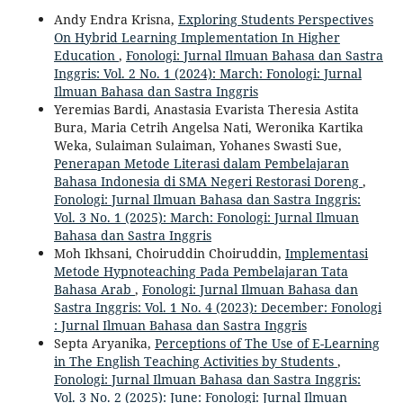
Andy Endra Krisna,
Exploring Students Perspectives
On Hybrid Learning Implementation In Higher
Education
,
Fonologi: Jurnal Ilmuan Bahasa dan Sastra
Inggris: Vol. 2 No. 1 (2024): March: Fonologi: Jurnal
Ilmuan Bahasa dan Sastra Inggris
Yeremias Bardi, Anastasia Evarista Theresia Astita
Bura, Maria Cetrih Angelsa Nati, Weronika Kartika
Weka, Sulaiman Sulaiman, Yohanes Swasti Sue,
Penerapan Metode Literasi dalam Pembelajaran
Bahasa Indonesia di SMA Negeri Restorasi Doreng
,
Fonologi: Jurnal Ilmuan Bahasa dan Sastra Inggris:
Vol. 3 No. 1 (2025): March: Fonologi: Jurnal Ilmuan
Bahasa dan Sastra Inggris
Moh Ikhsani, Choiruddin Choiruddin,
Implementasi
Metode Hypnoteaching Pada Pembelajaran Tata
Bahasa Arab
,
Fonologi: Jurnal Ilmuan Bahasa dan
Sastra Inggris: Vol. 1 No. 4 (2023): December: Fonologi
: Jurnal Ilmuan Bahasa dan Sastra Inggris
Septa Aryanika,
Perceptions of The Use of E-Learning
in The English Teaching Activities by Students
,
Fonologi: Jurnal Ilmuan Bahasa dan Sastra Inggris:
Vol. 3 No. 2 (2025): June: Fonologi: Jurnal Ilmuan