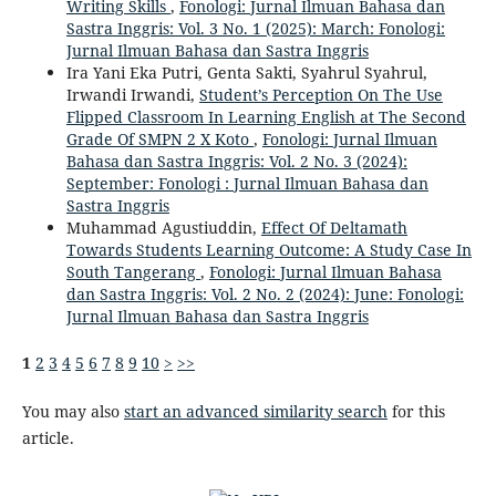
Writing Skills
,
Fonologi: Jurnal Ilmuan Bahasa dan
Sastra Inggris: Vol. 3 No. 1 (2025): March: Fonologi:
Jurnal Ilmuan Bahasa dan Sastra Inggris
Ira Yani Eka Putri, Genta Sakti, Syahrul Syahrul,
Irwandi Irwandi,
Student’s Perception On The Use
Flipped Classroom In Learning English at The Second
Grade Of SMPN 2 X Koto
,
Fonologi: Jurnal Ilmuan
Bahasa dan Sastra Inggris: Vol. 2 No. 3 (2024):
September: Fonologi : Jurnal Ilmuan Bahasa dan
Sastra Inggris
Muhammad Agustiuddin,
Effect Of Deltamath
Towards Students Learning Outcome: A Study Case In
South Tangerang
,
Fonologi: Jurnal Ilmuan Bahasa
dan Sastra Inggris: Vol. 2 No. 2 (2024): June: Fonologi:
Jurnal Ilmuan Bahasa dan Sastra Inggris
1
2
3
4
5
6
7
8
9
10
>
>>
You may also
start an advanced similarity search
for this
article.