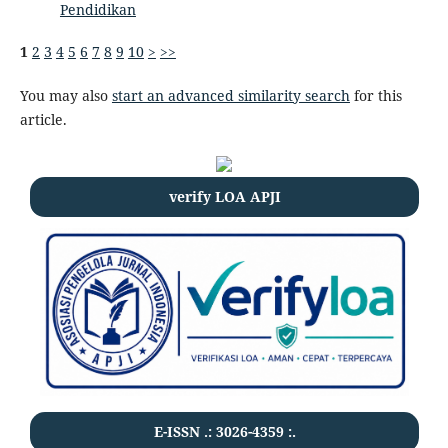
Pendidikan
1
2
3
4
5
6
7
8
9
10
>
>>
You may also
start an advanced similarity search
for this
article.
verify LOA APJI
E-ISSN .:
3026-4359
:.