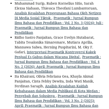
Muhammad Surip, Ruben Kornelius Sitio, Sarah
Elexsa Siahaan, Thiessca Theofani Lumbantoruan,
Analisis Kesalahan Penggunaan Bahasa Oleh Netizen
Di Media Sosial Tiktok
,
Pragmatik : Jurnal Rumpun
Ilmu Bahasa dan Pendidikan : Vol. 2 No. 3 (2024): Juli :
Pragmatik : Jurnal Rumpun Ilmu Bahasa dan
Pendidikan
Ridho Sastro Panjaitan, Grace Evelyn Hutabarat,
Tabita Tesalonika Simaremare, Mutiara Aprilia,
Mannawa Salwa, Herning Puspitarini, M. Oky F.
Gafari,
Interpretasi Pragmatik Kontroversi Kakek
Penjual Es Gabus dalam Wacana Digital
,
Pragmatik :
Jurnal Rumpun Ilmu Bahasa dan Pendidikan : Vol. 4
No. 2 (2026): April: Pragmatik : Jurnal Rumpun Ilmu
Bahasa dan Pendidikan
Ita Khairani, Olivia Febriana Gea, Khayla Akmal
Panjaitan, Cinta Febby Dewita, Inda Wati Manik,
Ferdinan Saragih,
Analisis Kesalahan Kaidah
Kebahasaan dalam Media Publikasi di Kota Medan :
Penyebab dan Solusinya
,
Pragmatik : Jurnal Rumpun
Ilmu Bahasa dan Pendidikan : Vol. 3 No. 2 (2025):
April: Pragmatik : Jurnal Rumpun Ilmu Bahasa dan