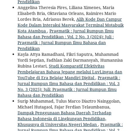
Pendidikan
Anggelina Theresia Pires, Liliana Ximenes, Maria
Elisabeth Bria, Oktaviana Orleans, Raimires Mario
Lordes Bria, Adrianus Berek,
Alih Kode Dan Campur
Kode Dalam Interaksi Masyarakat Terminal Motabuik
Kota Atambua
,
Pragmatik : Jurnal Rumpun Ilmu
Bahasa dan Pendidikan : Vol. 2 No. 3 (2024): Juli :
Pragmatik : Jurnal Rumpun Ilmu Bahasa dan
Pendidikan
Kayla Attya Ramadhani, Fikri Saputra, Muhammad
Yordi Septian, Fadhlan Zaki Darmansyah, Humannisa
Rubina Lestari,
Studi Komparatif Efektivitas
Pembelajaran Bahasa Jepang melalui LuvLingua dan
YouTube di Era Belajar Mandiri Digital
,
Pragmatik :
Jurnal Rumpun Ilmu Bahasa dan Pendidikan : Vol. 3
No. 3 (2025): Juli: Pragmatik : Jurnal Rumpun Ilmu
Bahasa dan Pendidikan
Surip Muhammad, Tulus Marco Diaztro Nainggolan,
Michael Hutagaol, Fajar Ferdian Telaumbanua,
Dampak Penggunaan Bahasa Daerah Terhadap
Bahasa Indonesia di Lingkungan Pendidikan,
Khususnya di Universitas Negeri Medan
,
Pragmatik :
Jurnal Rumpun Ilmu Bahasa dan Pendidikan : Vol. 2