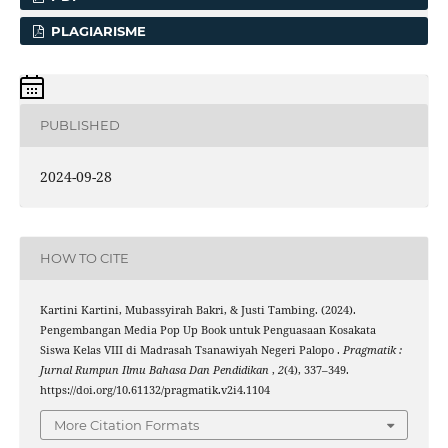
PLAGIARISME
PUBLISHED
2024-09-28
HOW TO CITE
Kartini Kartini, Mubassyirah Bakri, & Justi Tambing. (2024).
Pengembangan Media Pop Up Book untuk Penguasaan Kosakata
Siswa Kelas VIII di Madrasah Tsanawiyah Negeri Palopo .
Pragmatik :
Jurnal Rumpun Ilmu Bahasa Dan Pendidikan
,
2
(4), 337–349.
https://doi.org/10.61132/pragmatik.v2i4.1104
More Citation Formats