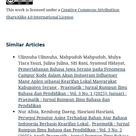
This work is licensed under a
Creative Commons Attribution-
ShareAlike 4.0 International License
.
Similar Articles
Ulinnuha Ulinnuha, Mahpudoh Mahpudoh, Mulya
Tiara Fauzi, Julina Julina, Siti Rani, Syamsul Hidayat,
Pemertahanan Bahasa Jawa Serang pada Fenomena
Campur Kode dalam Akun Instagram Influenser
Mang Aplen sebagai Kearifan Lokal Masyarakat
Kabupaten Serang
,
Pragmatik : Jurnal Rumpun Ilmu
Bahasa dan Pendidikan : Vol. 3 No. 1 (2025): Januari :
Pragmatik : Jurnal Rumpun Ilmu Bahasa dan
Pendidikan
Nur Afnia, Kembong Daeng, Hasriani Hasriani,
Persepsi Penutur Asing Terhadap Bahan Ajar Bahasa
Indonesia Berbasis Kearifan Lokal
,
Pragmatik : Jurnal
Rumpun Ilmu Bahasa dan Pendidikan : Vol. 3 No. 2
(2025): April: Pragmatik : Jurnal Rumpun Ilmu Bahasa