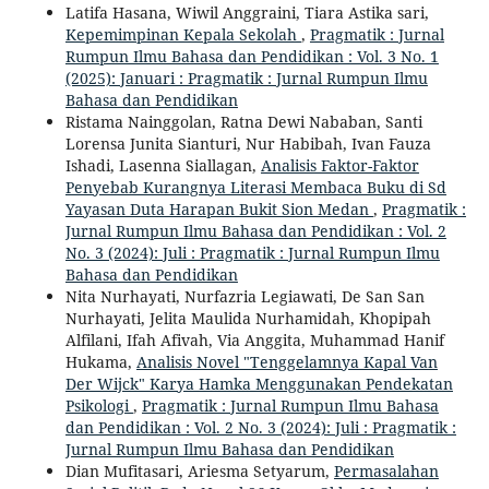
Latifa Hasana, Wiwil Anggraini, Tiara Astika sari,
Kepemimpinan Kepala Sekolah
,
Pragmatik : Jurnal
Rumpun Ilmu Bahasa dan Pendidikan : Vol. 3 No. 1
(2025): Januari : Pragmatik : Jurnal Rumpun Ilmu
Bahasa dan Pendidikan
Ristama Nainggolan, Ratna Dewi Nababan, Santi
Lorensa Junita Sianturi, Nur Habibah, Ivan Fauza
Ishadi, Lasenna Siallagan,
Analisis Faktor-Faktor
Penyebab Kurangnya Literasi Membaca Buku di Sd
Yayasan Duta Harapan Bukit Sion Medan
,
Pragmatik :
Jurnal Rumpun Ilmu Bahasa dan Pendidikan : Vol. 2
No. 3 (2024): Juli : Pragmatik : Jurnal Rumpun Ilmu
Bahasa dan Pendidikan
Nita Nurhayati, Nurfazria Legiawati, De San San
Nurhayati, Jelita Maulida Nurhamidah, Khopipah
Alfilani, Ifah Afivah, Via Anggita, Muhammad Hanif
Hukama,
Analisis Novel "Tenggelamnya Kapal Van
Der Wijck" Karya Hamka Menggunakan Pendekatan
Psikologi
,
Pragmatik : Jurnal Rumpun Ilmu Bahasa
dan Pendidikan : Vol. 2 No. 3 (2024): Juli : Pragmatik :
Jurnal Rumpun Ilmu Bahasa dan Pendidikan
Dian Mufitasari, Ariesma Setyarum,
Permasalahan