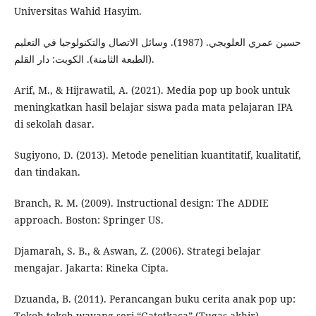
Universitas Wahid Hasyim.
حسين عمري العلويجي. (1987). وسائل الاتصال والتكنولوجيا في التعليم
(الطبعة الثامنة). الكويت: دار القلم.
Arif, M., & Hijrawatil, A. (2021). Media pop up book untuk
meningkatkan hasil belajar siswa pada mata pelajaran IPA
di sekolah dasar.
Sugiyono, D. (2013). Metode penelitian kuantitatif, kualitatif,
dan tindakan.
Branch, R. M. (2009). Instructional design: The ADDIE
approach. Boston: Springer US.
Djamarah, S. B., & Aswan, Z. (2006). Strategi belajar
mengajar. Jakarta: Rineka Cipta.
Dzuanda, B. (2011). Perancangan buku cerita anak pop up:
Tokoh-tokoh wayang seri “Gatotkaca” (Tugas akhir).