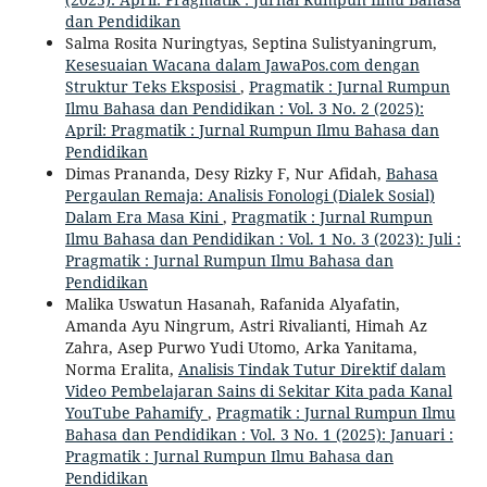
dan Pendidikan
Salma Rosita Nuringtyas, Septina Sulistyaningrum,
Kesesuaian Wacana dalam JawaPos.com dengan
Struktur Teks Eksposisi
,
Pragmatik : Jurnal Rumpun
Ilmu Bahasa dan Pendidikan : Vol. 3 No. 2 (2025):
April: Pragmatik : Jurnal Rumpun Ilmu Bahasa dan
Pendidikan
Dimas Prananda, Desy Rizky F, Nur Afidah,
Bahasa
Pergaulan Remaja: Analisis Fonologi (Dialek Sosial)
Dalam Era Masa Kini
,
Pragmatik : Jurnal Rumpun
Ilmu Bahasa dan Pendidikan : Vol. 1 No. 3 (2023): Juli :
Pragmatik : Jurnal Rumpun Ilmu Bahasa dan
Pendidikan
Malika Uswatun Hasanah, Rafanida Alyafatin,
Amanda Ayu Ningrum, Astri Rivalianti, Himah Az
Zahra, Asep Purwo Yudi Utomo, Arka Yanitama,
Norma Eralita,
Analisis Tindak Tutur Direktif dalam
Video Pembelajaran Sains di Sekitar Kita pada Kanal
YouTube Pahamify
,
Pragmatik : Jurnal Rumpun Ilmu
Bahasa dan Pendidikan : Vol. 3 No. 1 (2025): Januari :
Pragmatik : Jurnal Rumpun Ilmu Bahasa dan
Pendidikan