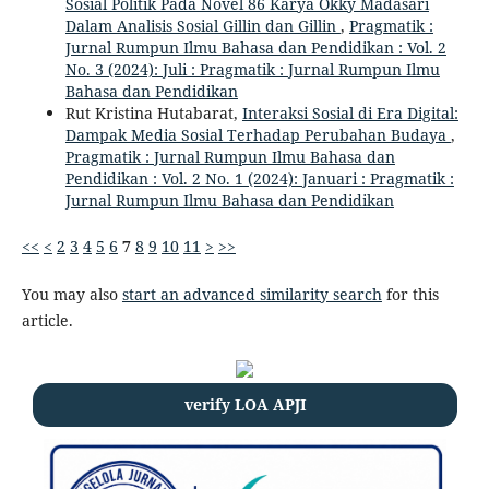
Sosial Politik Pada Novel 86 Karya Okky Madasari
Dalam Analisis Sosial Gillin dan Gillin
,
Pragmatik :
Jurnal Rumpun Ilmu Bahasa dan Pendidikan : Vol. 2
No. 3 (2024): Juli : Pragmatik : Jurnal Rumpun Ilmu
Bahasa dan Pendidikan
Rut Kristina Hutabarat,
Interaksi Sosial di Era Digital:
Dampak Media Sosial Terhadap Perubahan Budaya
,
Pragmatik : Jurnal Rumpun Ilmu Bahasa dan
Pendidikan : Vol. 2 No. 1 (2024): Januari : Pragmatik :
Jurnal Rumpun Ilmu Bahasa dan Pendidikan
<<
<
2
3
4
5
6
7
8
9
10
11
>
>>
You may also
start an advanced similarity search
for this
article.
verify LOA APJI