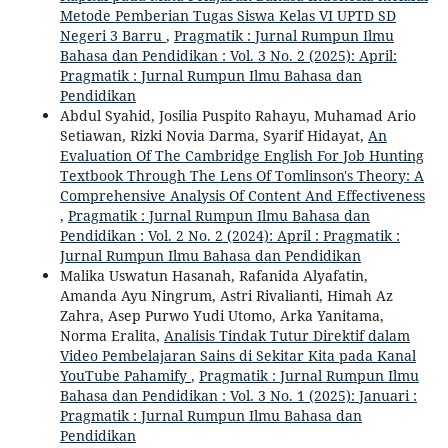
Metode Pemberian Tugas Siswa Kelas VI UPTD SD
Negeri 3 Barru
,
Pragmatik : Jurnal Rumpun Ilmu
Bahasa dan Pendidikan : Vol. 3 No. 2 (2025): April:
Pragmatik : Jurnal Rumpun Ilmu Bahasa dan
Pendidikan
Abdul Syahid, Josilia Puspito Rahayu, Muhamad Ario
Setiawan, Rizki Novia Darma, Syarif Hidayat,
An
Evaluation Of The Cambridge English For Job Hunting
Textbook Through The Lens Of Tomlinson's Theory: A
Comprehensive Analysis Of Content And Effectiveness
,
Pragmatik : Jurnal Rumpun Ilmu Bahasa dan
Pendidikan : Vol. 2 No. 2 (2024): April : Pragmatik :
Jurnal Rumpun Ilmu Bahasa dan Pendidikan
Malika Uswatun Hasanah, Rafanida Alyafatin,
Amanda Ayu Ningrum, Astri Rivalianti, Himah Az
Zahra, Asep Purwo Yudi Utomo, Arka Yanitama,
Norma Eralita,
Analisis Tindak Tutur Direktif dalam
Video Pembelajaran Sains di Sekitar Kita pada Kanal
YouTube Pahamify
,
Pragmatik : Jurnal Rumpun Ilmu
Bahasa dan Pendidikan : Vol. 3 No. 1 (2025): Januari :
Pragmatik : Jurnal Rumpun Ilmu Bahasa dan
Pendidikan