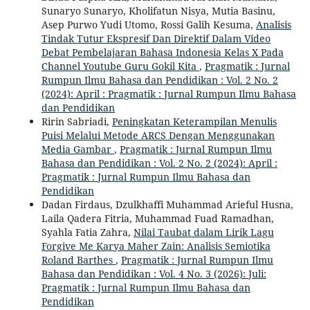
Sunaryo Sunaryo, Kholifatun Nisya, Mutia Basinu,
Asep Purwo Yudi Utomo, Rossi Galih Kesuma,
Analisis
Tindak Tutur Ekspresif Dan Direktif Dalam Video
Debat Pembelajaran Bahasa Indonesia Kelas X Pada
Channel Youtube Guru Gokil Kita
,
Pragmatik : Jurnal
Rumpun Ilmu Bahasa dan Pendidikan : Vol. 2 No. 2
(2024): April : Pragmatik : Jurnal Rumpun Ilmu Bahasa
dan Pendidikan
Ririn Sabriadi,
Peningkatan Keterampilan Menulis
Puisi Melalui Metode ARCS Dengan Menggunakan
Media Gambar
,
Pragmatik : Jurnal Rumpun Ilmu
Bahasa dan Pendidikan : Vol. 2 No. 2 (2024): April :
Pragmatik : Jurnal Rumpun Ilmu Bahasa dan
Pendidikan
Dadan Firdaus, Dzulkhaffi Muhammad Arieful Husna,
Laila Qadera Fitria, Muhammad Fuad Ramadhan,
Syahla Fatia Zahra,
Nilai Taubat dalam Lirik Lagu
Forgive Me Karya Maher Zain: Analisis Semiotika
Roland Barthes
,
Pragmatik : Jurnal Rumpun Ilmu
Bahasa dan Pendidikan : Vol. 4 No. 3 (2026): Juli:
Pragmatik : Jurnal Rumpun Ilmu Bahasa dan
Pendidikan