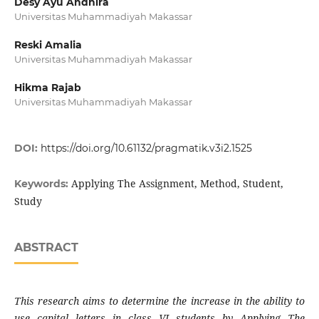
Desy Ayu Andhira
Universitas Muhammadiyah Makassar
Reski Amalia
Universitas Muhammadiyah Makassar
Hikma Rajab
Universitas Muhammadiyah Makassar
DOI:
https://doi.org/10.61132/pragmatik.v3i2.1525
Applying The Assignment, Method, Student,
Keywords:
Study
ABSTRACT
This research aims to determine the increase in the ability to
use capital letters in class VI students by Applying The