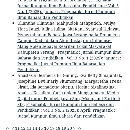
Jurnal Rumpun Ilmu Bahasa dan Pendidikan : Vol. 3
No. 1 (2025): Januari : Pragmatik : Jurnal Rumpun
Ilmu Bahasa dan Pendidikan
Ulinnuha Ulinnuha, Mahpudoh Mahpudoh, Mulya
Tiara Fauzi, Julina Julina, Siti Rani, Syamsul Hidayat,
Pemertahanan Bahasa Jawa Serang pada Fenomena
Campur Kode dalam Akun Instagram Influenser
Mang Aplen sebagai Kearifan Lokal Masyarakat
Kabupaten Serang
,
Pragmatik : Jurnal Rumpun Ilmu
Bahasa dan Pendidikan : Vol. 3 No. 1 (2025): Januari :
Pragmatik : Jurnal Rumpun Ilmu Bahasa dan
Pendidikan
Anastasia Desmeria Br Ginting, Eva Betty Simajuntak,
Josephine Dwi Inarly Situmorang, Margaretha Tresia
Sirait, Ria Bernadetta Sitepu, Tiorina Sigalingging,
Analisis Kesulitan Guru dalam Menggunakan Media
Digital untuk Pembelajaran Sun, Moon, and Earth di
SD
,
Pragmatik : Jurnal Rumpun Ilmu Bahasa dan
Pendidikan : Vol. 3 No. 2 (2025): April: Pragmatik :
Jurnal Rumpun Ilmu Bahasa dan Pendidikan
<<
<
11
12
13
14
15
16
17
18
19
20
>
>>