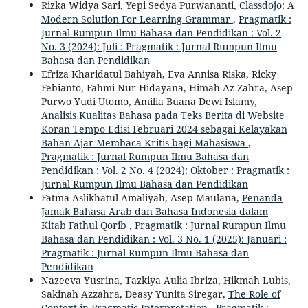
Rizka Widya Sari, Yepi Sedya Purwananti,
Classdojo: A
Modern Solution For Learning Grammar
,
Pragmatik :
Jurnal Rumpun Ilmu Bahasa dan Pendidikan : Vol. 2
No. 3 (2024): Juli : Pragmatik : Jurnal Rumpun Ilmu
Bahasa dan Pendidikan
Efriza Kharidatul Bahiyah, Eva Annisa Riska, Ricky
Febianto, Fahmi Nur Hidayana, Himah Az Zahra, Asep
Purwo Yudi Utomo, Amilia Buana Dewi Islamy,
Analisis Kualitas Bahasa pada Teks Berita di Website
Koran Tempo Edisi Februari 2024 sebagai Kelayakan
Bahan Ajar Membaca Kritis bagi Mahasiswa
,
Pragmatik : Jurnal Rumpun Ilmu Bahasa dan
Pendidikan : Vol. 2 No. 4 (2024): Oktober : Pragmatik :
Jurnal Rumpun Ilmu Bahasa dan Pendidikan
Fatma Aslikhatul Amaliyah, Asep Maulana,
Penanda
Jamak Bahasa Arab dan Bahasa Indonesia dalam
Kitab Fathul Qorib
,
Pragmatik : Jurnal Rumpun Ilmu
Bahasa dan Pendidikan : Vol. 3 No. 1 (2025): Januari :
Pragmatik : Jurnal Rumpun Ilmu Bahasa dan
Pendidikan
Nazeeva Yusrina, Tazkiya Aulia Ibriza, Hikmah Lubis,
Sakinah Azzahra, Deasy Yunita Siregar,
The Role of
Context in Pragmatic Interpretation
,
Pragmatik :