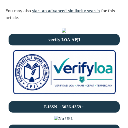
You may also
start an advanced similarity search
for this
article.
verify LOA APJI
E-ISSN .:
3026-4359
:.