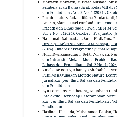
Mawardi Mawardi, Mustafa Mustafa, Musd
Pembelajaran Bahasa Arab Kelas VIII di 
dan Pendidikan : Vol. 2 No. 4 (2024): Okt
Rochimmatussa’adah, Rifana Yuniartanti, 
Isnarto, Slamet Hari Pambudi,
Implementa
Pribadi dan Dinas pada Siswa SMPN 34 
Vol. 2 No. 4 (2024): Oktober : Pragmatik 
Hanikmah Rahmadani, Sueb Hadi, Inna P
Deskripsi Kelas 9I SMPN 13 Surabaya
,
Pra
(2024): Oktober : Pragmatik : Jurnal Rum
Nuril Dwi Ramadhani, Bekti Wirawati, Nun
dan Intransitif Melalui Model Problem Ba
Bahasa dan Pendidikan : Vol. 2 No. 4 (20
Amelia Br Barus, Khanaya Shalsabilla, Ve
Puisi Menggunakan Metode Nature Learni
Jurnal Rumpun Ilmu Bahasa dan Pendidikan 
dan Pendidikan
Ayu Permatasari Sihotang, M. Joharis Lub
Intelektual) terhadap Keterampilan Menu
Rumpun Ilmu Bahasa dan Pendidikan : Vol.
Pendidikan
Haslinda Haslinda, Muhammad Dahlan, H
Siswa Menggunakan Model Problem Based