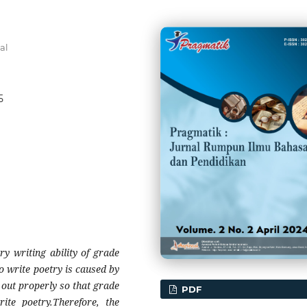
al
5
ry writing ability of grade
to write poetry is caused by
 out properly so that grade
PDF
ite poetry.Therefore, the