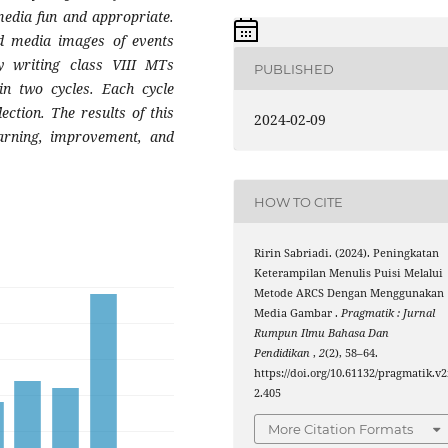
media fun and appropriate.
 media images of events
y writing class VIII MTs
PUBLISHED
n two cycles. Each cycle
ection. The results of this
2024-02-09
earning, improvement, and
HOW TO CITE
Ririn Sabriadi. (2024). Peningkatan
Keterampilan Menulis Puisi Melalui
Metode ARCS Dengan Menggunakan
Media Gambar .
Pragmatik : Jurnal
Rumpun Ilmu Bahasa Dan
Pendidikan
,
2
(2), 58–64.
https://doi.org/10.61132/pragmatik.v2
2.405
More Citation Formats