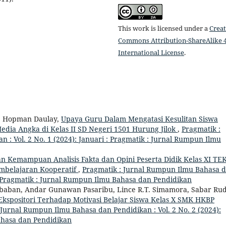
This work is licensed under a
Creat
Commons Attribution-ShareAlike 4
International License
.
s, Hopman Daulay,
Upaya Guru Dalam Mengatasi Kesulitan Siswa
ia Angka di Kelas II SD Negeri 1501 Hurung Jilok
,
Pragmatik :
: Vol. 2 No. 1 (2024): Januari : Pragmatik : Jurnal Rumpun Ilmu
n Kemampuan Analisis Fakta dan Opini Peserta Didik Kelas XI TEK
mbelajaran Kooperatif
,
Pragmatik : Jurnal Rumpun Ilmu Bahasa 
 : Pragmatik : Jurnal Rumpun Ilmu Bahasa dan Pendidikan
baban, Andar Gunawan Pasaribu, Lince R.T. Simamora, Sabar Rud
kspositori Terhadap Motivasi Belajar Siswa Kelas X SMK HKBP
 Jurnal Rumpun Ilmu Bahasa dan Pendidikan : Vol. 2 No. 2 (2024):
ahasa dan Pendidikan