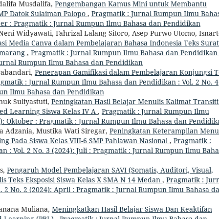
alifa Musdalifa,
Pengembangan Kamus Mini untuk Membantu
SMP Datok Sulaiman Palopo
,
Pragmatik : Jurnal Rumpun Ilmu Baha
ober : Pragmatik : Jurnal Rumpun Ilmu Bahasa dan Pendidikan
Neni Widyawati, Fahrizal Lalang Sitoro, Asep Purwo Utomo, Isnart
si Media Canva dalam Pembelajaran Bahasa Indonesia Teks Surat
Semarang
,
Pragmatik : Jurnal Rumpun Ilmu Bahasa dan Pendidikan 
: Jurnal Rumpun Ilmu Bahasa dan Pendidikan
rabandari,
Penerapan Gamifikasi dalam Pembelajaran Konjungsi T
gmatik : Jurnal Rumpun Ilmu Bahasa dan Pendidikan : Vol. 2 No. 4
pun Ilmu Bahasa dan Pendidikan
uk Suliyastuti,
Peningkatan Hasil Belajar Menulis Kalimat Transiti
sed Learning Siswa Kelas IV A
,
Pragmatik : Jurnal Rumpun Ilmu
24): Oktober : Pragmatik : Jurnal Rumpun Ilmu Bahasa dan Pendidi
ra Adzania, Mustika Wati Siregar,
Peningkatan Keterampilan Menul
ng Pada Siswa Kelas VIII-6 SMP Pahlawan Nasional
,
Pragmatik :
: Vol. 2 No. 3 (2024): Juli : Pragmatik : Jurnal Rumpun Ilmu Bah
is,
Pengaruh Model Pembelajaran SAVI (Somatis, Auditori, Visual,
lis Teks Eksposisi Siswa Kelas X SMA N 14 Medan
,
Pragmatik : Jur
 2 No. 2 (2024): April : Pragmatik : Jurnal Rumpun Ilmu Bahasa d
anana Muliana,
Meningkatkan Hasil Belajar Siswa Dan Keaktifan
 Learning (PBL)
,
Pragmatik : Jurnal Rumpun Ilmu Bahasa dan