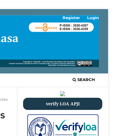
Register
Login
SEARCH
icles
verify LOA APJI
CS