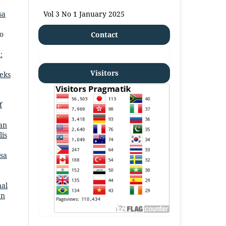
Vol 3 No 1 January 2025
sa
o
Contact
:
Visitors
eks
f
kan
is
asa
nal
an