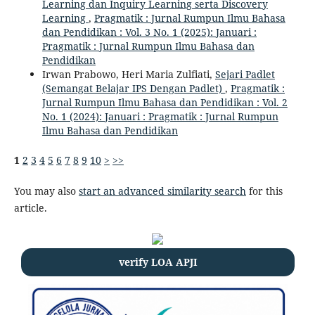
Learning dan Inquiry Learning serta Discovery
Learning
,
Pragmatik : Jurnal Rumpun Ilmu Bahasa
dan Pendidikan : Vol. 3 No. 1 (2025): Januari :
Pragmatik : Jurnal Rumpun Ilmu Bahasa dan
Pendidikan
Irwan Prabowo, Heri Maria Zulfiati,
Sejari Padlet
(Semangat Belajar IPS Dengan Padlet)
,
Pragmatik :
Jurnal Rumpun Ilmu Bahasa dan Pendidikan : Vol. 2
No. 1 (2024): Januari : Pragmatik : Jurnal Rumpun
Ilmu Bahasa dan Pendidikan
1
2
3
4
5
6
7
8
9
10
>
>>
You may also
start an advanced similarity search
for this
article.
verify LOA APJI