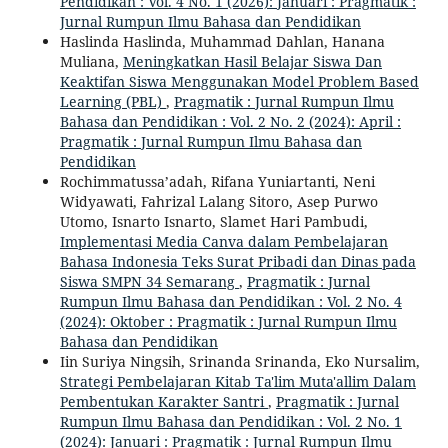
Pendidikan : Vol. 4 No. 1 (2026): Januari : Pragmatik :
Jurnal Rumpun Ilmu Bahasa dan Pendidikan
Haslinda Haslinda, Muhammad Dahlan, Hanana
Muliana,
Meningkatkan Hasil Belajar Siswa Dan
Keaktifan Siswa Menggunakan Model Problem Based
Learning (PBL)
,
Pragmatik : Jurnal Rumpun Ilmu
Bahasa dan Pendidikan : Vol. 2 No. 2 (2024): April :
Pragmatik : Jurnal Rumpun Ilmu Bahasa dan
Pendidikan
Rochimmatussa’adah, Rifana Yuniartanti, Neni
Widyawati, Fahrizal Lalang Sitoro, Asep Purwo
Utomo, Isnarto Isnarto, Slamet Hari Pambudi,
Implementasi Media Canva dalam Pembelajaran
Bahasa Indonesia Teks Surat Pribadi dan Dinas pada
Siswa SMPN 34 Semarang
,
Pragmatik : Jurnal
Rumpun Ilmu Bahasa dan Pendidikan : Vol. 2 No. 4
(2024): Oktober : Pragmatik : Jurnal Rumpun Ilmu
Bahasa dan Pendidikan
Iin Suriya Ningsih, Srinanda Srinanda, Eko Nursalim,
Strategi Pembelajaran Kitab Ta'lim Muta'allim Dalam
Pembentukan Karakter Santri
,
Pragmatik : Jurnal
Rumpun Ilmu Bahasa dan Pendidikan : Vol. 2 No. 1
(2024): Januari : Pragmatik : Jurnal Rumpun Ilmu