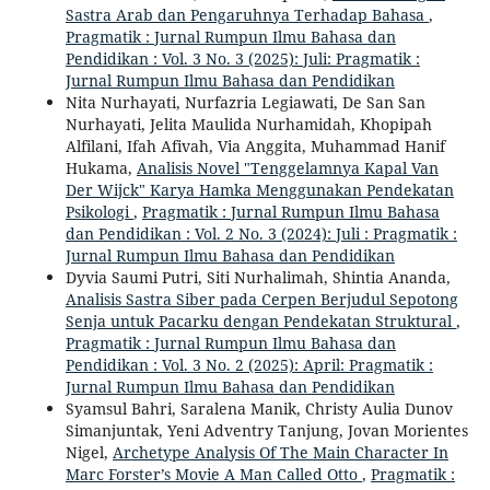
Sastra Arab dan Pengaruhnya Terhadap Bahasa
,
Pragmatik : Jurnal Rumpun Ilmu Bahasa dan
Pendidikan : Vol. 3 No. 3 (2025): Juli: Pragmatik :
Jurnal Rumpun Ilmu Bahasa dan Pendidikan
Nita Nurhayati, Nurfazria Legiawati, De San San
Nurhayati, Jelita Maulida Nurhamidah, Khopipah
Alfilani, Ifah Afivah, Via Anggita, Muhammad Hanif
Hukama,
Analisis Novel "Tenggelamnya Kapal Van
Der Wijck" Karya Hamka Menggunakan Pendekatan
Psikologi
,
Pragmatik : Jurnal Rumpun Ilmu Bahasa
dan Pendidikan : Vol. 2 No. 3 (2024): Juli : Pragmatik :
Jurnal Rumpun Ilmu Bahasa dan Pendidikan
Dyvia Saumi Putri, Siti Nurhalimah, Shintia Ananda,
Analisis Sastra Siber pada Cerpen Berjudul Sepotong
Senja untuk Pacarku dengan Pendekatan Struktural
,
Pragmatik : Jurnal Rumpun Ilmu Bahasa dan
Pendidikan : Vol. 3 No. 2 (2025): April: Pragmatik :
Jurnal Rumpun Ilmu Bahasa dan Pendidikan
Syamsul Bahri, Saralena Manik, Christy Aulia Dunov
Simanjuntak, Yeni Adventry Tanjung, Jovan Morientes
Nigel,
Archetype Analysis Of The Main Character In
Marc Forster’s Movie A Man Called Otto
,
Pragmatik :