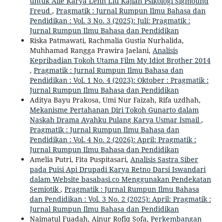
untuk Alie Karya Lenn Liu Kajian Psikologi Sigmound
Freud
,
Pragmatik : Jurnal Rumpun Ilmu Bahasa dan
Pendidikan : Vol. 3 No. 3 (2025): Juli: Pragmatik :
Jurnal Rumpun Ilmu Bahasa dan Pendidikan
Riska Patmawati, Rachmalia Gustia Nurhalida,
Muhhamad Rangga Prawira Jaelani,
Analisis
Kepribadian Tokoh Utama Film My Idiot Brother 2014
,
Pragmatik : Jurnal Rumpun Ilmu Bahasa dan
Pendidikan : Vol. 1 No. 4 (2023): Oktober : Pragmatik :
Jurnal Rumpun Ilmu Bahasa dan Pendidikan
Aditya Bayu Prakosa, Umi Nur Faizah, Rifa uzdhah,
Mekanisme Pertahanan Diri Tokoh Gunarto dalam
Naskah Drama Ayahku Pulang Karya Usmar Ismail
,
Pragmatik : Jurnal Rumpun Ilmu Bahasa dan
Pendidikan : Vol. 4 No. 2 (2026): April: Pragmatik :
Jurnal Rumpun Ilmu Bahasa dan Pendidikan
Amelia Putri, Fita Puspitasari,
Analisis Sastra Siber
pada Puisi Api Drupadi Karya Retno Darsi Iswandari
dalam Website basabasi.co Menggunakan Pendekatan
Semiotik
,
Pragmatik : Jurnal Rumpun Ilmu Bahasa
dan Pendidikan : Vol. 3 No. 2 (2025): April: Pragmatik :
Jurnal Rumpun Ilmu Bahasa dan Pendidikan
Naimatul Fuadah, Ainur Rofiq Sofa,
Perkembangan