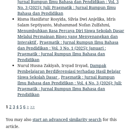
Jurnal Rumpun Ilmu Bahasa dan Pendidikan : Vol. 3
No. 3 (2025): Juli: Pragmatik : Jurnal Rumpun Ilmu
Bahasa dan Pendidikan
Risma Hanifatur Rosyida, Silvia Dwi Anjelika, Idris
Salam Septiyanto, Muhammad Nofan Zulfahmi,
Menumbuhkan Rasa Percaya Diri Siswa Sekolah Dasar
Melalui Permainan Bingo yang Menyenangkan dan
Interaktif
,
Pragmatik : Jurnal Rumpun Ilmu Bahasa
dan Pendidikan : Vol. 3 No. 1 (2025): Januari :
Pragmatik : Jurnal Rumpun Ilmu Bahasa dan
Pendidikan
Nurul Husna Zakiyah, Irsyad Irsyad,
Dampak
Pembelajaran Berdiferensiasi terhadap Hasil Belajar
Siswa Sekolah Dasar
,
Pragmatik : Jurnal Rumpun
Ilmu Bahasa dan Pendidikan : Vol. 4 No. 3 (2026): Juli:
Pragmatik : Jurnal Rumpun Ilmu Bahasa dan
Pendidikan
1
2
3
4
5
6
>
>>
You may also
start an advanced similarity search
for this
article.