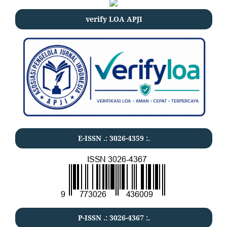
verify LOA APJI
E-ISSN .:
3026-4359
:.
P-ISSN .:
3026-4367
:.