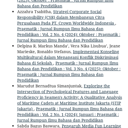
(2025): Oktober : Pragmatik : Jurnal Rumpun Ilmu
Bahasa dan Pendidikan
Azzahra Tsabitha,
Strategi Corporate Social
Responsibility (CSR) dalam Membangun Citra
Perusahaan Pada PT. Crown Worldwide Indonesia
,
Pragmatik : Jurnal Rumpun Ilmu Bahasa dan
Pendidikan : Vol. 2 No. 4 (2024): Oktober : Pragmatik :
Jurnal Rumpun Ilmu Bahasa dan Pendidikan
Delpina R. Markus Manda’, Vera Nika Lisubua’, Jeane
Marieske, Ronaldo Stefanus,
Implementasi Konseling
Multikultural dalam Menangani Konflik Diskriminasi
Bahasa di Sekolah
,
Pragmatik : Jurnal Rumpun Ilmu
Bahasa dan Pendidikan : Vol. 3 No. 4 (2025): Oktober :
Pragmatik : Jurnal Rumpun Ilmu Bahasa dan
Pendidikan
Marudut Bernadtua Simanjuntak,
Exploring the
Intersection of Psychological Features and Language
Proficiency in Seamen's Activity: A Qualitative Analysis
of Maritime Cadets at Maritime Institute Jakarta (STIP
Jakarta)
,
Pragmatik : Jurnal Rumpun Ilmu Bahasa dan
Pendidikan : Vol. 2 No. 1 (2024): Januari : Pragmatik :
Jurnal Rumpun Ilmu Bahasa dan Pendidikan
Sabda Bagus Baswara,
Pengaruh Media Fun Learning