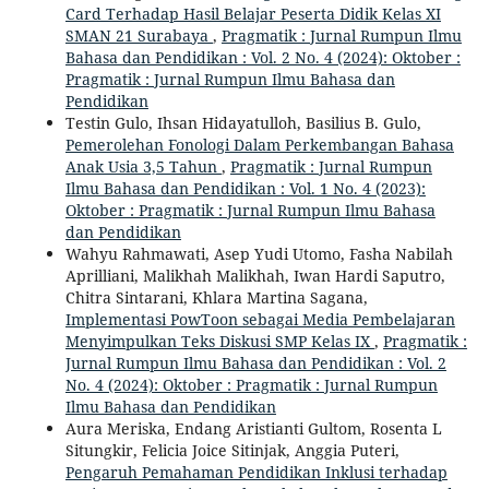
Card Terhadap Hasil Belajar Peserta Didik Kelas XI
SMAN 21 Surabaya
,
Pragmatik : Jurnal Rumpun Ilmu
Bahasa dan Pendidikan : Vol. 2 No. 4 (2024): Oktober :
Pragmatik : Jurnal Rumpun Ilmu Bahasa dan
Pendidikan
Testin Gulo, Ihsan Hidayatulloh, Basilius B. Gulo,
Pemerolehan Fonologi Dalam Perkembangan Bahasa
Anak Usia 3,5 Tahun
,
Pragmatik : Jurnal Rumpun
Ilmu Bahasa dan Pendidikan : Vol. 1 No. 4 (2023):
Oktober : Pragmatik : Jurnal Rumpun Ilmu Bahasa
dan Pendidikan
Wahyu Rahmawati, Asep Yudi Utomo, Fasha Nabilah
Aprilliani, Malikhah Malikhah, Iwan Hardi Saputro,
Chitra Sintarani, Khlara Martina Sagana,
Implementasi PowToon sebagai Media Pembelajaran
Menyimpulkan Teks Diskusi SMP Kelas IX
,
Pragmatik :
Jurnal Rumpun Ilmu Bahasa dan Pendidikan : Vol. 2
No. 4 (2024): Oktober : Pragmatik : Jurnal Rumpun
Ilmu Bahasa dan Pendidikan
Aura Meriska, Endang Aristianti Gultom, Rosenta L
Situngkir, Felicia Joice Sitinjak, Anggia Puteri,
Pengaruh Pemahaman Pendidikan Inklusi terhadap