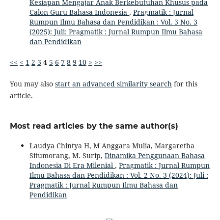
Kesiapan Mengajar Anak Berkebutuhan Khusus pada
Calon Guru Bahasa Indonesia
,
Pragmatik : Jurnal
Rumpun Ilmu Bahasa dan Pendidikan : Vol. 3 No. 3
(2025): Juli: Pragmatik : Jurnal Rumpun Ilmu Bahasa
dan Pendidikan
<<
<
1
2
3
4
5
6
7
8
9
10
>
>>
You may also
start an advanced similarity search
for this
article.
Most read articles by the same author(s)
Laudya Chintya H, M Anggara Mulia, Margaretha
Situmorang, M. Surip,
Dinamika Penggunaan Bahasa
Indonesia Di Era Milenial
,
Pragmatik : Jurnal Rumpun
Ilmu Bahasa dan Pendidikan : Vol. 2 No. 3 (2024): Juli :
Pragmatik : Jurnal Rumpun Ilmu Bahasa dan
Pendidikan