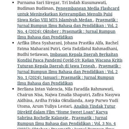
Purnama Sari Siregar, Tri Indah Kusumawati,
Budiman Budiman,
Pengembangan Media Flashcard
untuk Meningkatkan Keterampilan Menulis Puisi
Siswa Kelas VIII MTS Islamiyah Medan
,
Pragmatik :
Jurnal Rumpun Ilmu Bahasa dan Pendidikan : Vol. 2
No. 4 (2024): Oktober : Pragmatik : Jurnal Rumpun
Ilmu Bahasa dan Pendidikan
Arfika Dhea Syaharani, Johana Prastika Alfa, Rachel
Fatma Maharani Putri, Geta Fadzilatul Rahmadhani,
Budhi Setiawan,
Imbauan Kepala Daerah Berkaitan
Kondisi Pasca Pandemi Covid-19: Kajian Wacana Kritis
Tuturan Kepala Daerah di Jawa Tengah
,
Pragmatik :
Jurnal Rumpun Ilmu Bahasa dan Pendidikan : Vol. 2
No. 1 (2024): Januari : Pragmatik : Jurnal Rumpun
Ilmu Bahasa dan Pendidikan
Berliana Intan Valencia, Nila Faradila Rahmawati,
Chairun Nisa, Najwa Emalia Shaputri, Zafira Nasywa
Aidhina, Ardha Friska Oktalianda, Asep Purwo Yudi
Utoma, Arum Yuliya Lestari,
Analisis Tindak Tutur
Direktif dalam Film “Home Sweet Loan” Karya
Sabrina Rochelle Kalangie
,
Pragmatik : Jurnal
Rumpun Ilmu Bahasa dan Pendidikan : Vol. 3 No. 4