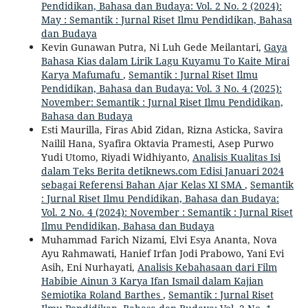
Pendidikan, Bahasa dan Budaya: Vol. 2 No. 2 (2024):
May : Semantik : Jurnal Riset Ilmu Pendidikan, Bahasa
dan Budaya
Kevin Gunawan Putra, Ni Luh Gede Meilantari,
Gaya
Bahasa Kias dalam Lirik Lagu Kuyamu To Kaite Mirai
Karya Mafumafu
,
Semantik : Jurnal Riset Ilmu
Pendidikan, Bahasa dan Budaya: Vol. 3 No. 4 (2025):
November: Semantik : Jurnal Riset Ilmu Pendidikan,
Bahasa dan Budaya
Esti Maurilla, Firas Abid Zidan, Rizna Asticka, Savira
Nailil Hana, Syafira Oktavia Pramesti, Asep Purwo
Yudi Utomo, Riyadi Widhiyanto,
Analisis Kualitas Isi
dalam Teks Berita detiknews.com Edisi Januari 2024
sebagai Referensi Bahan Ajar Kelas XI SMA
,
Semantik
: Jurnal Riset Ilmu Pendidikan, Bahasa dan Budaya:
Vol. 2 No. 4 (2024): November : Semantik : Jurnal Riset
Ilmu Pendidikan, Bahasa dan Budaya
Muhammad Farich Nizami, Elvi Esya Ananta, Nova
Ayu Rahmawati, Hanief Irfan Jodi Prabowo, Yani Evi
Asih, Eni Nurhayati,
Analisis Kebahasaan dari Film
Habibie Ainun 3 Karya Ifan Ismail dalam Kajian
Semiotika Roland Barthes
,
Semantik : Jurnal Riset