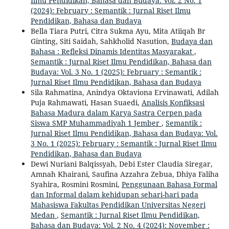
Ilmu Pendidikan, Bahasa dan Budaya: Vol. 2 No. 1
(2024): February : Semantik : Jurnal Riset Ilmu
Pendidikan, Bahasa dan Budaya
Bella Tiara Putri, Citra Sukma Ayu, Mita Atiiqah Br
Ginting, Siti Saidah, Sahkholid Nasution,
Budaya dan
Bahasa : Refleksi Dinamis Identitas Masyarakat
,
Semantik : Jurnal Riset Ilmu Pendidikan, Bahasa dan
Budaya: Vol. 3 No. 1 (2025): February : Semantik :
Jurnal Riset Ilmu Pendidikan, Bahasa dan Budaya
Sila Rahmatina, Anindya Oktaviona Ervinawati, Adilah
Puja Rahmawati, Hasan Suaedi,
Analisis Konfiksasi
Bahasa Madura dalam Karya Sastra Cerpen pada
Siswa SMP Muhammadiyah 1 Jember
,
Semantik :
Jurnal Riset Ilmu Pendidikan, Bahasa dan Budaya: Vol.
3 No. 1 (2025): February : Semantik : Jurnal Riset Ilmu
Pendidikan, Bahasa dan Budaya
Dewi Nuriani Balqissyah, Debi Ester Claudia Siregar,
Amnah Khairani, Saufina Azzahra Zebua, Dhiya Faliha
Syahira, Rosmini Rosmini,
Penggunaan Bahasa Formal
dan Informal dalam kehidupan sehari-hari pada
Mahasiswa Fakultas Pendidikan Universitas Negeri
Medan
,
Semantik : Jurnal Riset Ilmu Pendidikan,
Bahasa dan Budaya: Vol. 2 No. 4 (2024): November :