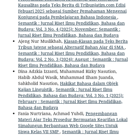
Kausalitas pada Teks Berita di Tribunjatim.com Edisi
Febuari 2025 sebagai Sumber Pemahaman Mengenai
Konjungsi pada Pembelajaran Bahasa Indonesia
,
Semantik : Jurnal Riset Ilmu Pendidikan, Bahasa dan
Budaya: Vol. 3 No. 4 (2025): November: Semantik :
Jurnal Riset Ilmu Pendidikan, Bahasa dan Budaya
Ajeng Nur Muslikhah,
Kiasan-Kiasan pada Teks Berita
Tribun Jateng sebagai Alternatif Bahan Ajar di SMA
,
Semantik : Jurnal Riset Ilmu Pendidikan, Bahasa dan
Budaya: Vol. 2 No. 3 (2024): August : Semantik : Jurnal
Riset Ilmu Pendidikan, Bahasa dan Budaya
Dina Adzkia Izzanti, Muhammad Rizky Nasution,
Habib Abdul Wasik, Muhammad Ilham Juanda,
Sahkholid Nasution,
Hakikat Bahasa dalam Objek
Kajian Linguistik
,
Semantik : Jurnal Riset Ilmu
Pendidikan, Bahasa dan Budaya: Vol. 3 No. 1 (2025):
February : Semantik : Jurnal Riset Ilmu Pendidikan,
Bahasa dan Budaya
Fania Nurtriana, Achmad Yuhdi,
Pengembangan
Materi Ajar Teks Prosedur Bermuatan Kearifan Lokal
Simalungun Berbantuan Web Google Sites Untuk
Siswa Kelas VII SMP
,
Semantik : Jurnal Riset Ilmu