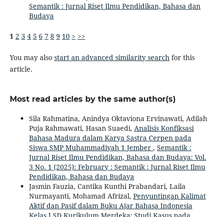
Semantik : Jurnal Riset Ilmu Pendidikan, Bahasa dan
Budaya
1
2
3
4
5
6
7
8
9
10
>
>>
You may also
start an advanced similarity search
for this
article.
Most read articles by the same author(s)
Sila Rahmatina, Anindya Oktaviona Ervinawati, Adilah
Puja Rahmawati, Hasan Suaedi,
Analisis Konfiksasi
Bahasa Madura dalam Karya Sastra Cerpen pada
Siswa SMP Muhammadiyah 1 Jember
,
Semantik :
Jurnal Riset Ilmu Pendidikan, Bahasa dan Budaya: Vol.
3 No. 1 (2025): February : Semantik : Jurnal Riset Ilmu
Pendidikan, Bahasa dan Budaya
Jasmin Fauzia, Cantika Kunthi Prabandari, Laila
Nurmayanti, Mohamad Afrizal,
Penyuntingan Kalimat
Aktif dan Pasif dalam Buku Ajar Bahasa Indonesia
Kelas I SD Kurikulum Merdeka: Studi Kasus pada