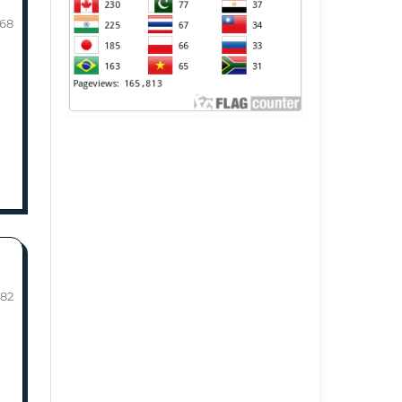
-68
-82