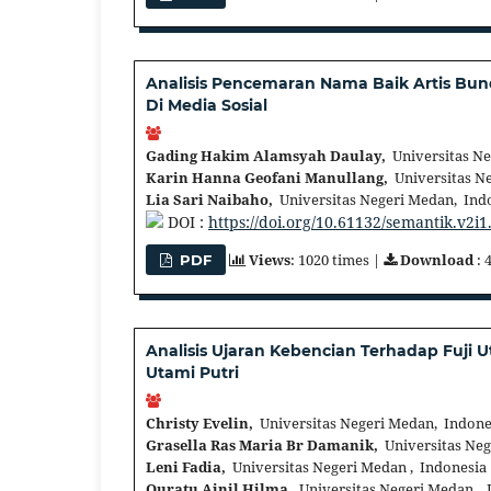
Analisis Pencemaran Nama Baik Artis B
Di Media Sosial
Gading Hakim Alamsyah Daulay,
Universitas Ne
Karin Hanna Geofani Manullang,
Universitas Ne
Lia Sari Naibaho,
Universitas Negeri Medan, Ind
DOI :
https://doi.org/10.61132/semantik.v2i1
Views
: 1020 times |
Download
: 
PDF
Analisis Ujaran Kebencian Terhadap Fuji 
Utami Putri
Christy Evelin,
Universitas Negeri Medan, Indone
Grasella Ras Maria Br Damanik,
Universitas Neg
Leni Fadia,
Universitas Negeri Medan , Indonesia
Quratu Ainil Hilma,
Universitas Negeri Medan , 