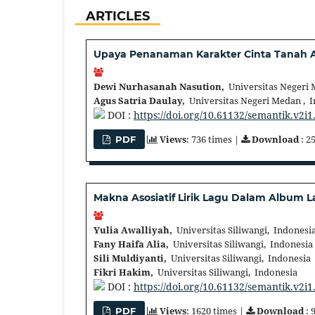
ARTICLES
Upaya Penanaman Karakter Cinta Tanah Ai
Dewi Nurhasanah Nasution,
Universitas Negeri 
Agus Satria Daulay,
Universitas Negeri Medan , 
DOI :
https://doi.org/10.61132/semantik.v2i1
Views
: 736 times |
Download
: 2
PDF
Makna Asosiatif Lirik Lagu Dalam Album L
Yulia Awalliyah,
Universitas Siliwangi, Indonesi
Fany Haifa Alia,
Universitas Siliwangi, Indonesia
Sili Muldiyanti,
Universitas Siliwangi, Indonesia
Fikri Hakim,
Universitas Siliwangi, Indonesia
DOI :
https://doi.org/10.61132/semantik.v2i1
Views
: 1620 times |
Download
: 
PDF