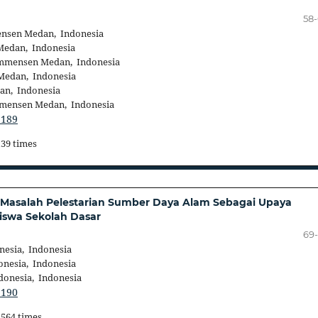
58
nsen Medan, Indonesia
edan, Indonesia
mmensen Medan, Indonesia
edan, Indonesia
n, Indonesia
mensen Medan, Indonesia
.189
139 times
 Masalah Pelestarian Sumber Daya Alam Sebagai Upaya
iswa Sekolah Dasar
69
nesia, Indonesia
onesia, Indonesia
donesia, Indonesia
.190
1564 times