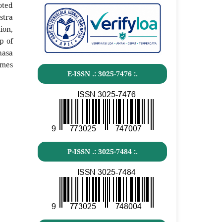
oted
stra
ion,
p of
hasa
imes
E-ISSN .:
3025-7476
:.
P-ISSN .:
3025-7484
:.