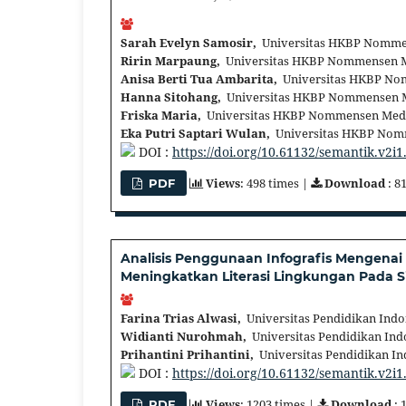
Sarah Evelyn Samosir,
Universitas HKBP Nomme
Ririn Marpaung,
Universitas HKBP Nommensen M
Anisa Berti Tua Ambarita,
Universitas HKBP No
Hanna Sitohang,
Universitas HKBP Nommensen M
Friska Maria,
Universitas HKBP Nommensen Meda
Eka Putri Saptari Wulan,
Universitas HKBP Nom
DOI :
https://doi.org/10.61132/semantik.v2i1
Views
: 498 times |
Download
: 8
PDF
Analisis Penggunaan Infografis Mengenai
Meningkatkan Literasi Lingkungan Pada S
Farina Trias Alwasi,
Universitas Pendidikan Indo
Widianti Nurohmah,
Universitas Pendidikan Ind
Prihantini Prihantini,
Universitas Pendidikan In
DOI :
https://doi.org/10.61132/semantik.v2i1
Views
: 1203 times |
Download
: 
PDF