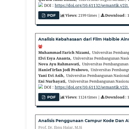
DOI :
https://doi.org/10.61132/semantik.v2i1
Views
: 2199 times |
Download
: 
PDF
Analisis Kebahasaan dari Film Habibie Ain
Muhammad Farich Nizami,
Universitas Pembang
Elvi Esya Ananta,
Universitas Pembangunan Nasio
Nova Ayu Rahmawati,
Universitas Pembangunan N
Hanief Irfan Jodi Prabowo,
Universitas Pembangu
Yani Evi Asih,
Universitas Pembangunan Nasional 
Eni Nurhayati,
Universitas Pembangunan Nasional
DOI :
https://doi.org/10.61132/semantik.v2i1
Views
: 1124 times |
Download
: 
PDF
Analisis Penggunaan Campur Kode Dan A
Prof. Dr. Ibnu Hajar, M.Si