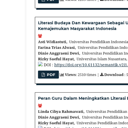
Literasi Budaya Dan Kewargaan Sebagai
Kemajemukan Masyarakat Indonesia
Asti Widiastuti,
Universitas Pendidikan Indonesia
Farina Trias Alwasi,
Universitas Pendidikan Indo
Dinie Anggraeni Dewi,
Universitas Pendidikan In
Rizky Saeful Hayat,
Universitas Islam Nusantara,
DOI :
https://doi.org/10.61132/semantik.v2i1
Views
: 2510 times |
Download
: 
PDF
Peran Guru Dalam Meningkatkan Literasi
Linda Cibya Rahmawati,
Universitas Pendidikan 
Dinie Anggraeni Dewi,
Universitas Pendidikan In
Rizky Saeful Hayat,
Universitas Pendidikan Indon