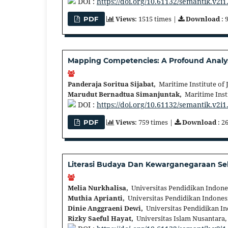
DOI :
https://doi.org/10.61132/semantik.v2i1
Views
: 1515 times |
Download
: 
PDF
Mapping Competencies: A Profound Analysis
Panderaja Soritua Sijabat,
Maritime Institute of 
Marudut Bernadtua Simanjuntak,
Maritime Insti
DOI :
https://doi.org/10.61132/semantik.v2i1
Views
: 759 times |
Download
: 2
PDF
Literasi Budaya Dan Kewarganegaraan S
Melia Nurkhalisa,
Universitas Pendidikan Indone
Muthia Aprianti,
Universitas Pendidikan Indones
Dinie Anggraeni Dewi,
Universitas Pendidikan In
Rizky Saeful Hayat,
Universitas Islam Nusantara,