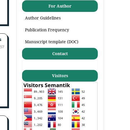
For Author
Author Guidelines
Publication Frequency
s
Manuscript template (DOC)
57
Contact
Visitors