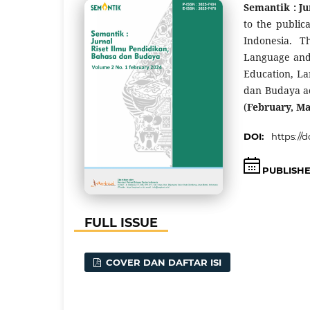
Semantik : J
to the publica
Indonesia. T
Language and 
Education, La
dan Budaya ac
(
February, M
DOI:
https://d
PUBLISH
FULL ISSUE
COVER DAN DAFTAR ISI