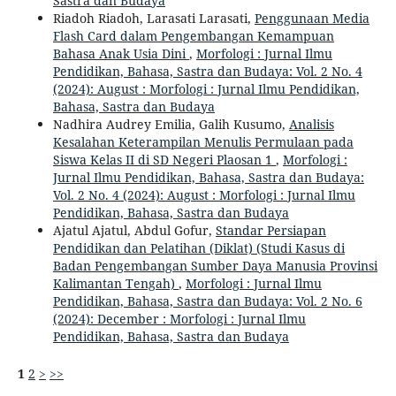
Sastra dan Budaya
Riadoh Riadoh, Larasati Larasati,
Penggunaan Media
Flash Card dalam Pengembangan Kemampuan
Bahasa Anak Usia Dini
,
Morfologi : Jurnal Ilmu
Pendidikan, Bahasa, Sastra dan Budaya: Vol. 2 No. 4
(2024): August : Morfologi : Jurnal Ilmu Pendidikan,
Bahasa, Sastra dan Budaya
Nadhira Audrey Emilia, Galih Kusumo,
Analisis
Kesalahan Keterampilan Menulis Permulaan pada
Siswa Kelas II di SD Negeri Plaosan 1
,
Morfologi :
Jurnal Ilmu Pendidikan, Bahasa, Sastra dan Budaya:
Vol. 2 No. 4 (2024): August : Morfologi : Jurnal Ilmu
Pendidikan, Bahasa, Sastra dan Budaya
Ajatul Ajatul, Abdul Gofur,
Standar Persiapan
Pendidikan dan Pelatihan (Diklat) (Studi Kasus di
Badan Pengembangan Sumber Daya Manusia Provinsi
Kalimantan Tengah)
,
Morfologi : Jurnal Ilmu
Pendidikan, Bahasa, Sastra dan Budaya: Vol. 2 No. 6
(2024): December : Morfologi : Jurnal Ilmu
Pendidikan, Bahasa, Sastra dan Budaya
1
2
>
>>