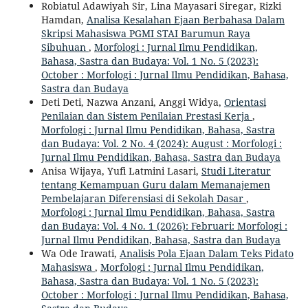
Robiatul Adawiyah Sir, Lina Mayasari Siregar, Rizki
Hamdan,
Analisa Kesalahan Ejaan Berbahasa Dalam
Skripsi Mahasiswa PGMI STAI Barumun Raya
Sibuhuan
,
Morfologi : Jurnal Ilmu Pendidikan,
Bahasa, Sastra dan Budaya: Vol. 1 No. 5 (2023):
October : Morfologi : Jurnal Ilmu Pendidikan, Bahasa,
Sastra dan Budaya
Deti Deti, Nazwa Anzani, Anggi Widya,
Orientasi
Penilaian dan Sistem Penilaian Prestasi Kerja
,
Morfologi : Jurnal Ilmu Pendidikan, Bahasa, Sastra
dan Budaya: Vol. 2 No. 4 (2024): August : Morfologi :
Jurnal Ilmu Pendidikan, Bahasa, Sastra dan Budaya
Anisa Wijaya, Yufi Latmini Lasari,
Studi Literatur
tentang Kemampuan Guru dalam Memanajemen
Pembelajaran Diferensiasi di Sekolah Dasar
,
Morfologi : Jurnal Ilmu Pendidikan, Bahasa, Sastra
dan Budaya: Vol. 4 No. 1 (2026): Februari: Morfologi :
Jurnal Ilmu Pendidikan, Bahasa, Sastra dan Budaya
Wa Ode Irawati,
Analisis Pola Ejaan Dalam Teks Pidato
Mahasiswa
,
Morfologi : Jurnal Ilmu Pendidikan,
Bahasa, Sastra dan Budaya: Vol. 1 No. 5 (2023):
October : Morfologi : Jurnal Ilmu Pendidikan, Bahasa,