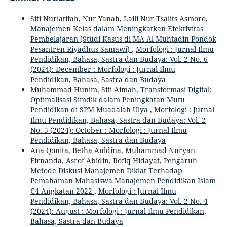
Siti Nurlatifah, Nur Yanah, Laili Nur Tsalits Asmoro,
Manajemen Kelas dalam Meningkatkan Efektivitas
Pembelajaran (Studi Kasus di MA Al-Muhtadin Pondok
Pesantren Riyadhus Samawi)
,
Morfologi : Jurnal Ilmu
Pendidikan, Bahasa, Sastra dan Budaya: Vol. 2 No. 6
(2024): December : Morfologi : Jurnal Ilmu
Pendidikan, Bahasa, Sastra dan Budaya
Muhammad Hunim, Siti Aimah,
Transformasi Digital:
Optimalisasi Simdik dalam Peningkatan Mutu
Pendidikan di SPM Muadalah Ulya
,
Morfologi : Jurnal
Ilmu Pendidikan, Bahasa, Sastra dan Budaya: Vol. 2
No. 5 (2024): October : Morfologi : Jurnal Ilmu
Pendidikan, Bahasa, Sastra dan Budaya
Ana Qonita, Betha Auldina, Muhammad Nuryan
Firnanda, Asrof Abidin, Rofiq Hidayat,
Pengaruh
Metode Diskusi Manajemen Diklat Terhadap
Pemahaman Mahasiswa Manajemen Pendidikan Islam
C4 Angkatan 2022
,
Morfologi : Jurnal Ilmu
Pendidikan, Bahasa, Sastra dan Budaya: Vol. 2 No. 4
(2024): August : Morfologi : Jurnal Ilmu Pendidikan,
Bahasa, Sastra dan Budaya