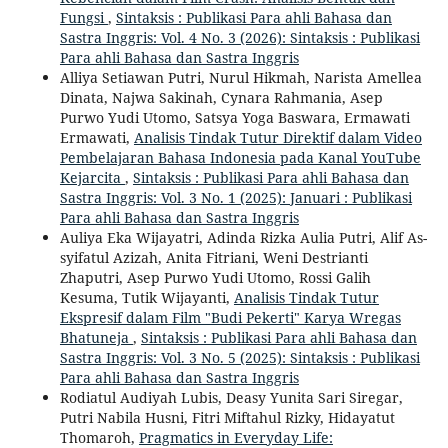
Fungsi
,
Sintaksis : Publikasi Para ahli Bahasa dan
Sastra Inggris: Vol. 4 No. 3 (2026): Sintaksis : Publikasi
Para ahli Bahasa dan Sastra Inggris
Alliya Setiawan Putri, Nurul Hikmah, Narista Amellea
Dinata, Najwa Sakinah, Cynara Rahmania, Asep
Purwo Yudi Utomo, Satsya Yoga Baswara, Ermawati
Ermawati,
Analisis Tindak Tutur Direktif dalam Video
Pembelajaran Bahasa Indonesia pada Kanal YouTube
Kejarcita
,
Sintaksis : Publikasi Para ahli Bahasa dan
Sastra Inggris: Vol. 3 No. 1 (2025): Januari : Publikasi
Para ahli Bahasa dan Sastra Inggris
Auliya Eka Wijayatri, Adinda Rizka Aulia Putri, Alif As-
syifatul Azizah, Anita Fitriani, Weni Destrianti
Zhaputri, Asep Purwo Yudi Utomo, Rossi Galih
Kesuma, Tutik Wijayanti,
Analisis Tindak Tutur
Ekspresif dalam Film "Budi Pekerti" Karya Wregas
Bhatuneja
,
Sintaksis : Publikasi Para ahli Bahasa dan
Sastra Inggris: Vol. 3 No. 5 (2025): Sintaksis : Publikasi
Para ahli Bahasa dan Sastra Inggris
Rodiatul Audiyah Lubis, Deasy Yunita Sari Siregar,
Putri Nabila Husni, Fitri Miftahul Rizky, Hidayatut
Thomaroh,
Pragmatics in Everyday Life: