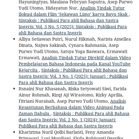
Hayuningtyas, Maulana Febryan Saputra, Asep Purwo
Yudi Utomo, Hidayatun Nur,
Analisis Tindak Tutur
Ilokusi dalam Film ‘Sekawan Limo’ karya Bayu Skak
,
Sintaksis : Publikasi Para ahli Bahasa dan Sastra
Inggris: Vol. 3 No. 5 (2025): Sintaksis : Publikasi Para
ahli Bahasa dan Sastra Inggris
Alliya Setiawan Putri, Nurul Hikmah, Narista Amellea
Dinata, Najwa Sakinah, Cynara Rahmania, Asep
Purwo Yudi Utomo, Satsya Yoga Baswara, Ermawati
Ermawati,
Analisis Tindak Tutur Direktif dalam Video
Pembelajaran Bahasa Indonesia pada Kanal YouTube
Kejarcita
,
Sintaksis : Publikasi Para ahli Bahasa dan
Sastra Inggris: Vol. 3 No. 1 (2025): Januari : Publikasi
Para ahli Bahasa dan Sastra Inggris
Itsnaini Nur Khasanah, Riska Setyowati Siwi, Farida
Ainur Rohmah, Rizqi Aji Wirastomo, Rizky Aprilia,
Fitriani Nuraisah, Asep Purwo Yudi Utomo,
Analisis
Kesantunan Berbahasa dalam Video Animasi Pada
Zaman Dahulu
,
Sintaksis : Publikasi Para ahli Bahasa
dan Sastra Inggris: Vol. 2 No. 1 (2024): Januari:
Publikasi Para ahli Bahasa dan Sastra Inggris
Khariztma Nuril Qolbi Barlanti, Feny Amanda
Primasari, Lusi Murdiani, Firda Rubiyanti Desvika