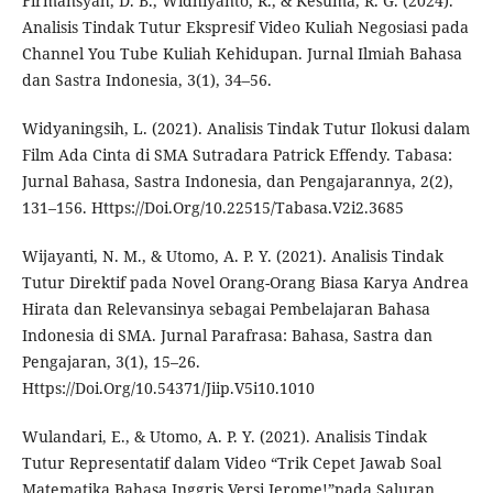
Firmansyah, D. B., Widhiyanto, R., & Kesuma, R. G. (2024).
Analisis Tindak Tutur Ekspresif Video Kuliah Negosiasi pada
Channel You Tube Kuliah Kehidupan. Jurnal Ilmiah Bahasa
dan Sastra Indonesia, 3(1), 34–56.
Widyaningsih, L. (2021). Analisis Tindak Tutur Ilokusi dalam
Film Ada Cinta di SMA Sutradara Patrick Effendy. Tabasa:
Jurnal Bahasa, Sastra Indonesia, dan Pengajarannya, 2(2),
131–156. Https://Doi.Org/10.22515/Tabasa.V2i2.3685
Wijayanti, N. M., & Utomo, A. P. Y. (2021). Analisis Tindak
Tutur Direktif pada Novel Orang-Orang Biasa Karya Andrea
Hirata dan Relevansinya sebagai Pembelajaran Bahasa
Indonesia di SMA. Jurnal Parafrasa: Bahasa, Sastra dan
Pengajaran, 3(1), 15–26.
Https://Doi.Org/10.54371/Jiip.V5i10.1010
Wulandari, E., & Utomo, A. P. Y. (2021). Analisis Tindak
Tutur Representatif dalam Video “Trik Cepet Jawab Soal
Matematika Bahasa Inggris Versi Jerome!”pada Saluran