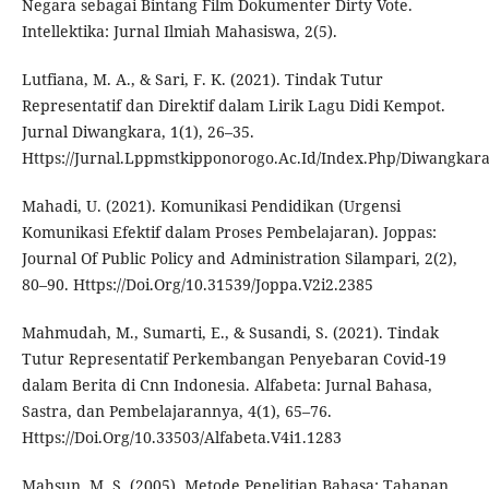
Negara sebagai Bintang Film Dokumenter Dirty Vote.
Intellektika: Jurnal Ilmiah Mahasiswa, 2(5).
Lutfiana, M. A., & Sari, F. K. (2021). Tindak Tutur
Representatif dan Direktif dalam Lirik Lagu Didi Kempot.
Jurnal Diwangkara, 1(1), 26–35.
Https://Jurnal.Lppmstkipponorogo.Ac.Id/Index.Php/Diwangkara
Mahadi, U. (2021). Komunikasi Pendidikan (Urgensi
Komunikasi Efektif dalam Proses Pembelajaran). Joppas:
Journal Of Public Policy and Administration Silampari, 2(2),
80–90. Https://Doi.Org/10.31539/Joppa.V2i2.2385
Mahmudah, M., Sumarti, E., & Susandi, S. (2021). Tindak
Tutur Representatif Perkembangan Penyebaran Covid-19
dalam Berita di Cnn Indonesia. Alfabeta: Jurnal Bahasa,
Sastra, dan Pembelajarannya, 4(1), 65–76.
Https://Doi.Org/10.33503/Alfabeta.V4i1.1283
Mahsun, M. S. (2005). Metode Penelitian Bahasa: Tahapan