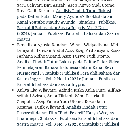
Sari, Cahyani Ismi Azizah, Asep Purwo Yudi Utomo,
Rossi Galih Kesuma,
Analisis Tindak Tutur Ilokusi
pada Daftar Putar Maudy Ayunda’s Booklist dalam
Kanal Youtube Maudy Ayunda
,
Sintaksis : Publikasi
Para ahli Bahasa dan Sastra Inggris: Vol. 2 No. 1
(2024): Januari: Publikasi Para ahli Bahasa dan Sastra
Inggris
Benedikta Agusta Kandam, Winna Widyadhana, Mei
Ismiyanti, Ikhwan Abdul Aziz, Rizqi Ardiansyah, Rossa
Farhana Ridho Susanti, Asep Purwo Yudi Utomo,
Analisis Tindak Tutur Lokusi pada Daftar Putar Video
Pembelajaran Bahasa Indonesia dalam Kanal Revi
Nurmeyani
,
Sintaksis : Publikasi Para ahli Bahasa dan
Sastra Inggris: Vol. 2 No. 1 (2024): Januari: Publikasi
Para ahli Bahasa dan Sastra Inggris
Auliya Eka Wijayatri, Adinda Rizka Aulia Putri, Alif As-
syifatul Azizah, Anita Fitriani, Weni Destrianti
Zhaputri, Asep Purwo Yudi Utomo, Rossi Galih
Kesuma, Tutik Wijayanti,
Analisis Tindak Tutur
Ekspresif dalam Film "Budi Pekerti" Karya Wregas
Bhatuneja
,
Sintaksis : Publikasi Para ahli Bahasa dan
Sastra Inggris: Vol. 3 No. 5 (2025): Sintaksis : Publikasi