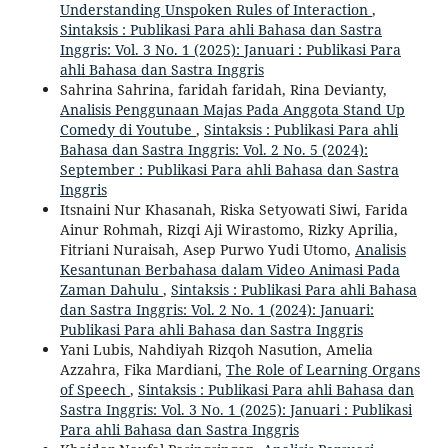
Understanding Unspoken Rules of Interaction
,
Sintaksis : Publikasi Para ahli Bahasa dan Sastra
Inggris: Vol. 3 No. 1 (2025): Januari : Publikasi Para
ahli Bahasa dan Sastra Inggris
Sahrina Sahrina, faridah faridah, Rina Devianty,
Analisis Penggunaan Majas Pada Anggota Stand Up
Comedy di Youtube
,
Sintaksis : Publikasi Para ahli
Bahasa dan Sastra Inggris: Vol. 2 No. 5 (2024):
September : Publikasi Para ahli Bahasa dan Sastra
Inggris
Itsnaini Nur Khasanah, Riska Setyowati Siwi, Farida
Ainur Rohmah, Rizqi Aji Wirastomo, Rizky Aprilia,
Fitriani Nuraisah, Asep Purwo Yudi Utomo,
Analisis
Kesantunan Berbahasa dalam Video Animasi Pada
Zaman Dahulu
,
Sintaksis : Publikasi Para ahli Bahasa
dan Sastra Inggris: Vol. 2 No. 1 (2024): Januari:
Publikasi Para ahli Bahasa dan Sastra Inggris
Yani Lubis, Nahdiyah Rizqoh Nasution, Amelia
Azzahra, Fika Mardiani,
The Role of Learning Organs
of Speech
,
Sintaksis : Publikasi Para ahli Bahasa dan
Sastra Inggris: Vol. 3 No. 1 (2025): Januari : Publikasi
Para ahli Bahasa dan Sastra Inggris