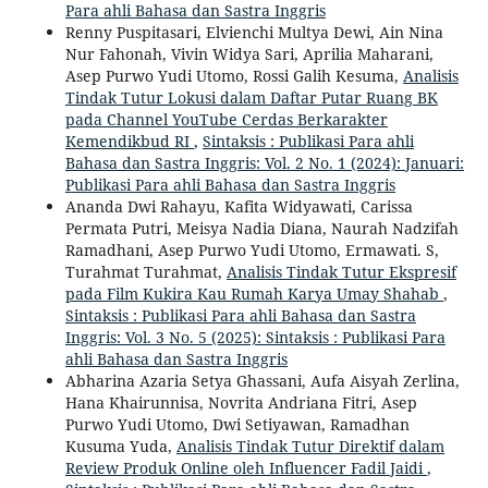
Para ahli Bahasa dan Sastra Inggris
Renny Puspitasari, Elvienchi Multya Dewi, Ain Nina
Nur Fahonah, Vivin Widya Sari, Aprilia Maharani,
Asep Purwo Yudi Utomo, Rossi Galih Kesuma,
Analisis
Tindak Tutur Lokusi dalam Daftar Putar Ruang BK
pada Channel YouTube Cerdas Berkarakter
Kemendikbud RI
,
Sintaksis : Publikasi Para ahli
Bahasa dan Sastra Inggris: Vol. 2 No. 1 (2024): Januari:
Publikasi Para ahli Bahasa dan Sastra Inggris
Ananda Dwi Rahayu, Kafita Widyawati, Carissa
Permata Putri, Meisya Nadia Diana, Naurah Nadzifah
Ramadhani, Asep Purwo Yudi Utomo, Ermawati. S,
Turahmat Turahmat,
Analisis Tindak Tutur Ekspresif
pada Film Kukira Kau Rumah Karya Umay Shahab
,
Sintaksis : Publikasi Para ahli Bahasa dan Sastra
Inggris: Vol. 3 No. 5 (2025): Sintaksis : Publikasi Para
ahli Bahasa dan Sastra Inggris
Abharina Azaria Setya Ghassani, Aufa Aisyah Zerlina,
Hana Khairunnisa, Novrita Andriana Fitri, Asep
Purwo Yudi Utomo, Dwi Setiyawan, Ramadhan
Kusuma Yuda,
Analisis Tindak Tutur Direktif dalam
Review Produk Online oleh Influencer Fadil Jaidi
,