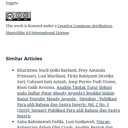
Inggris
This work is licensed under a
Creative Commons Attribution-
ShareAlike 4.0 International License
.
Similar Articles
Khariztma Nuril Qolbi Barlanti, Feny Amanda
Primasari, Lusi Murdiani, Firda Rubiyanti Desvika
Sari, Cahyani Ismi Azizah, Asep Purwo Yudi Utomo,
Rossi Galih Kesuma,
Analisis Tindak Tutur Ilokusi
pada Daftar Putar Maudy Ayunda’s Booklist dalam
Kanal Youtube Maudy Ayunda
,
Sintaksis : Publikasi
Para ahli Bahasa dan Sastra Inggris: Vol. 2 No. 1
(2024): Januari: Publikasi Para ahli Bahasa dan Sastra
Inggris
Salsa Rahmiawati Fadila, Lusi Susilawati,
Ujaran
Kebencian dalam Film Crash: Analisis Bentuk dan