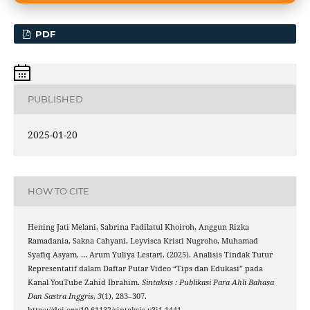
PDF
PUBLISHED
2025-01-20
HOW TO CITE
Hening Jati Melani, Sabrina Fadilatul Khoiroh, Anggun Rizka
Ramadania, Sakna Cahyani, Leyvisca Kristi Nugroho, Muhamad
Syafiq Asyam, … Arum Yuliya Lestari. (2025). Analisis Tindak Tutur
Representatif dalam Daftar Putar Video “Tips dan Edukasi” pada
Kanal YouTube Zahid Ibrahim.
Sintaksis : Publikasi Para Ahli Bahasa
Dan Sastra Inggris
,
3
(1), 283–307.
https://doi.org/10.61132/sintaksis.v3i1.1441