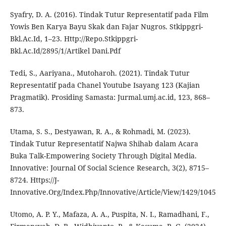
Syafry, D. A. (2016). Tindak Tutur Representatif pada Film
Yowis Ben Karya Bayu Skak dan Fajar Nugros. Stkippgri-
Bkl.Ac.Id, 1–23. Http://Repo.Stkippgri-
Bkl.Ac.Id/2895/1/Artikel Dani.Pdf
Tedi, S., Aariyana., Mutoharoh. (2021). Tindak Tutur
Representatif pada Chanel Youtube Isayang 123 (Kajian
Pragmatik). Prosiding Samasta: Jurmal.umj.ac.id, 123, 868–
873.
Utama, S. S., Destyawan, R. A., & Rohmadi, M. (2023).
Tindak Tutur Representatif Najwa Shihab dalam Acara
Buka Talk-Empowering Society Through Digital Media.
Innovative: Journal Of Social Science Research, 3(2), 8715–
8724. Https://J-
Innovative.Org/Index.Php/Innovative/Article/View/1429/1045
Utomo, A. P. Y., Mafaza, A. A., Puspita, N. I., Ramadhani, F.,