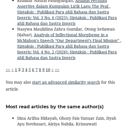
Khaidar Naufal Pasingsingan,
Analisis Persuasi
Assertive dalam Kumpulan Lirik Lagu The Peal
,
Sintaksis : Publikasi Para ahli Bahasa dan Sastra
Inggris: Vol. 3 No. 6 (2025): Sintaksis : Publikasi Para
ahli Bahasa dan Sastra Inggris
Nasywa Maulidina Zahra Gumilar, Otong Setiawan
Djahari,
Analysis of Inflectional Morpheme in a
McMahon’s Speech “Our Department’s Final Mission”
,
Sintaksis : Publikasi Para ahli Bahasa dan Sastra
Inggris: Vol. 4 No. 2 (2026): Sintaksis : Publikasi Para
ahli Bahasa dan Sastra Inggris
<<
<
1
2
3
4
5
6
7
8
9
10
>
>>
You may also
start an advanced similarity search
for this
article.
Most read articles by the same author(s)
Dina Arifna Hidayah, Ghozy Fais Yanuar Zain, Dyah
Ayu Novitasari, Aleiya Nabila, Krisnawati