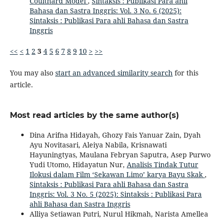
Coulthard Model
,
Sintaksis : Publikasi Para ahli
Bahasa dan Sastra Inggris: Vol. 3 No. 6 (2025):
Sintaksis : Publikasi Para ahli Bahasa dan Sastra
Inggris
<<
<
1
2
3
4
5
6
7
8
9
10
>
>>
You may also
start an advanced similarity search
for this
article.
Most read articles by the same author(s)
Dina Arifna Hidayah, Ghozy Fais Yanuar Zain, Dyah
Ayu Novitasari, Aleiya Nabila, Krisnawati
Hayuningtyas, Maulana Febryan Saputra, Asep Purwo
Yudi Utomo, Hidayatun Nur,
Analisis Tindak Tutur
Ilokusi dalam Film ‘Sekawan Limo’ karya Bayu Skak
,
Sintaksis : Publikasi Para ahli Bahasa dan Sastra
Inggris: Vol. 3 No. 5 (2025): Sintaksis : Publikasi Para
ahli Bahasa dan Sastra Inggris
Alliya Setiawan Putri, Nurul Hikmah, Narista Amellea