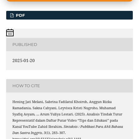
PDF
PUBLISHED
2025-01-20
HOW TO CITE
Hening Jati Melani, Sabrina Fadilatul Khoiroh, Anggun Rizka
Ramadania, Sakna Cahyani, Leyvisca Kristi Nugroho, Muhamad
Syafiq Asyam, … Arum Yuliya Lestari. (2025). Analisis Tindak Tutur
Representatif dalam Daftar Putar Video “Tips dan Edukasi” pada
Kanal YouTube Zahid Ibrahim.
Sintaksis : Publikasi Para Ahli Bahasa
Dan Sastra Inggris
,
3
(1), 283–307.
https://doi.org/10.61132/sintaksis.v3i1.1441