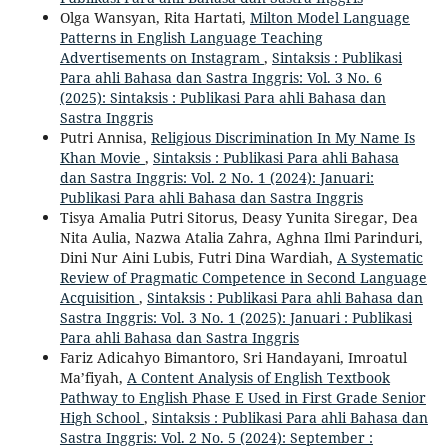
Olga Wansyan, Rita Hartati,
Milton Model Language
Patterns in English Language Teaching
Advertisements on Instagram
,
Sintaksis : Publikasi
Para ahli Bahasa dan Sastra Inggris: Vol. 3 No. 6
(2025): Sintaksis : Publikasi Para ahli Bahasa dan
Sastra Inggris
Putri Annisa,
Religious Discrimination In My Name Is
Khan Movie
,
Sintaksis : Publikasi Para ahli Bahasa
dan Sastra Inggris: Vol. 2 No. 1 (2024): Januari:
Publikasi Para ahli Bahasa dan Sastra Inggris
Tisya Amalia Putri Sitorus, Deasy Yunita Siregar, Dea
Nita Aulia, Nazwa Atalia Zahra, Aghna Ilmi Parinduri,
Dini Nur Aini Lubis, Futri Dina Wardiah,
A Systematic
Review of Pragmatic Competence in Second Language
Acquisition
,
Sintaksis : Publikasi Para ahli Bahasa dan
Sastra Inggris: Vol. 3 No. 1 (2025): Januari : Publikasi
Para ahli Bahasa dan Sastra Inggris
Fariz Adicahyo Bimantoro, Sri Handayani, Imroatul
Ma’fiyah,
A Content Analysis of English Textbook
Pathway to English Phase E Used in First Grade Senior
High School
,
Sintaksis : Publikasi Para ahli Bahasa dan
Sastra Inggris: Vol. 2 No. 5 (2024): September :