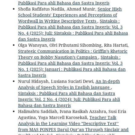
Publikasi Para ahli Bahasa dan Sastra Inggris
Shofia Rafifatus Nadila, Ahmad Munir,
Senior High
School Students’ Experiences and Perceptions of
Wordwall in Writing Descriptive Texts
,
Sintaksis :
Publikasi Para ahli Bahasa dan Sastra Inggris: Vol. 3
No. 4 (2025): Juli: Sintaksis : Publikasi Para ahli Bahasa
dan Sastra Inggris
Olga Wansyan, Olvi Prihutami Sihombing, Rita Hartati,
Strategic Communication in Politics : Griffin’s Rhetoric
Theory on Bobby Nasution’s Campaign
,
Sintaksis :
Publikasi Para ahli Bahasa dan Sastra Inggris: Vol. 3
No. 1 (2025): Januari : Publikasi Para ahli Bahasa dan
Sastra Inggris
Nurul Hidayah, Lusiana Suciati Dewi,
An In-depth
Analysis of Speech Styles in English language
,
Sintaksis : Publikasi Para ahli Bahasa dan Sastra
Inggris: Vol. 2 No. 4 (2024): Juli: Publikasi Para ahli
Bahasa dan Sastra Inggris
Halimahtu Saddiah, Ivana Rasikah Azzahra, Susi Eria
Agustina, Yoga Marcell Karosekali,
Teacher Talk
Analysis in the Learning Video ”Descriptive Text’’
from MAS PONPES Darul Qur’an Through Sinclair and