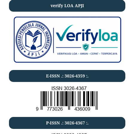
verify LOA APJI
E-ISSN .:
3026-4359
:.
P-ISSN .:
3026-4367
:.