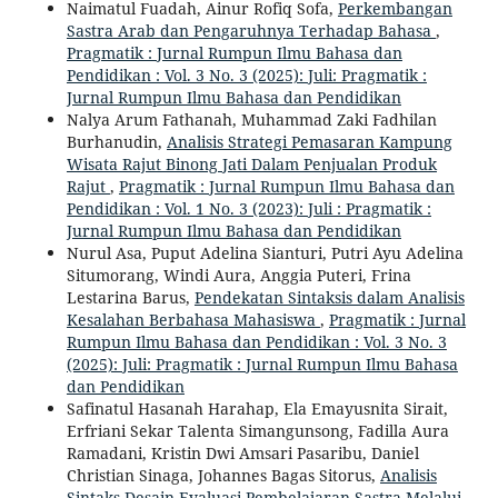
Naimatul Fuadah, Ainur Rofiq Sofa,
Perkembangan
Sastra Arab dan Pengaruhnya Terhadap Bahasa
,
Pragmatik : Jurnal Rumpun Ilmu Bahasa dan
Pendidikan : Vol. 3 No. 3 (2025): Juli: Pragmatik :
Jurnal Rumpun Ilmu Bahasa dan Pendidikan
Nalya Arum Fathanah, Muhammad Zaki Fadhilan
Burhanudin,
Analisis Strategi Pemasaran Kampung
Wisata Rajut Binong Jati Dalam Penjualan Produk
Rajut
,
Pragmatik : Jurnal Rumpun Ilmu Bahasa dan
Pendidikan : Vol. 1 No. 3 (2023): Juli : Pragmatik :
Jurnal Rumpun Ilmu Bahasa dan Pendidikan
Nurul Asa, Puput Adelina Sianturi, Putri Ayu Adelina
Situmorang, Windi Aura, Anggia Puteri, Frina
Lestarina Barus,
Pendekatan Sintaksis dalam Analisis
Kesalahan Berbahasa Mahasiswa
,
Pragmatik : Jurnal
Rumpun Ilmu Bahasa dan Pendidikan : Vol. 3 No. 3
(2025): Juli: Pragmatik : Jurnal Rumpun Ilmu Bahasa
dan Pendidikan
Safinatul Hasanah Harahap, Ela Emayusnita Sirait,
Erfriani Sekar Talenta Simangunsong, Fadilla Aura
Ramadani, Kristin Dwi Amsari Pasaribu, Daniel
Christian Sinaga, Johannes Bagas Sitorus,
Analisis
Sintaks Desain Evaluasi Pembelajaran Sastra Melalui