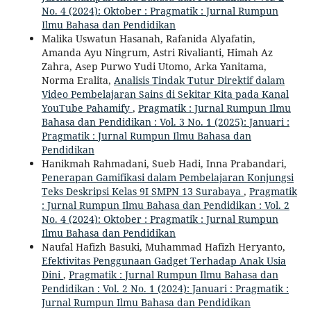
No. 4 (2024): Oktober : Pragmatik : Jurnal Rumpun
Ilmu Bahasa dan Pendidikan
Malika Uswatun Hasanah, Rafanida Alyafatin,
Amanda Ayu Ningrum, Astri Rivalianti, Himah Az
Zahra, Asep Purwo Yudi Utomo, Arka Yanitama,
Norma Eralita,
Analisis Tindak Tutur Direktif dalam
Video Pembelajaran Sains di Sekitar Kita pada Kanal
YouTube Pahamify
,
Pragmatik : Jurnal Rumpun Ilmu
Bahasa dan Pendidikan : Vol. 3 No. 1 (2025): Januari :
Pragmatik : Jurnal Rumpun Ilmu Bahasa dan
Pendidikan
Hanikmah Rahmadani, Sueb Hadi, Inna Prabandari,
Penerapan Gamifikasi dalam Pembelajaran Konjungsi
Teks Deskripsi Kelas 9I SMPN 13 Surabaya
,
Pragmatik
: Jurnal Rumpun Ilmu Bahasa dan Pendidikan : Vol. 2
No. 4 (2024): Oktober : Pragmatik : Jurnal Rumpun
Ilmu Bahasa dan Pendidikan
Naufal Hafizh Basuki, Muhammad Hafizh Heryanto,
Efektivitas Penggunaan Gadget Terhadap Anak Usia
Dini
,
Pragmatik : Jurnal Rumpun Ilmu Bahasa dan
Pendidikan : Vol. 2 No. 1 (2024): Januari : Pragmatik :
Jurnal Rumpun Ilmu Bahasa dan Pendidikan