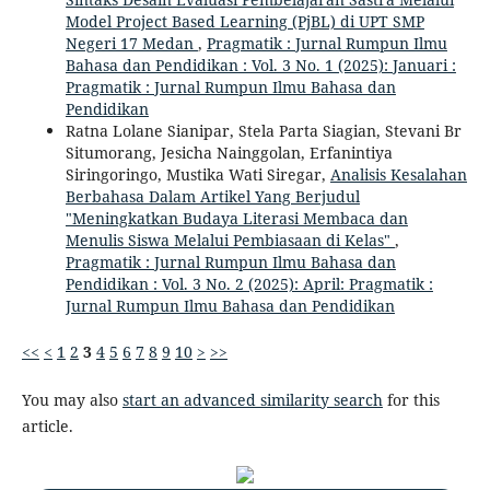
Model Project Based Learning (PjBL) di UPT SMP
Negeri 17 Medan
,
Pragmatik : Jurnal Rumpun Ilmu
Bahasa dan Pendidikan : Vol. 3 No. 1 (2025): Januari :
Pragmatik : Jurnal Rumpun Ilmu Bahasa dan
Pendidikan
Ratna Lolane Sianipar, Stela Parta Siagian, Stevani Br
Situmorang, Jesicha Nainggolan, Erfanintiya
Siringoringo, Mustika Wati Siregar,
Analisis Kesalahan
Berbahasa Dalam Artikel Yang Berjudul
"Meningkatkan Budaya Literasi Membaca dan
Menulis Siswa Melalui Pembiasaan di Kelas"
,
Pragmatik : Jurnal Rumpun Ilmu Bahasa dan
Pendidikan : Vol. 3 No. 2 (2025): April: Pragmatik :
Jurnal Rumpun Ilmu Bahasa dan Pendidikan
<<
<
1
2
3
4
5
6
7
8
9
10
>
>>
You may also
start an advanced similarity search
for this
article.