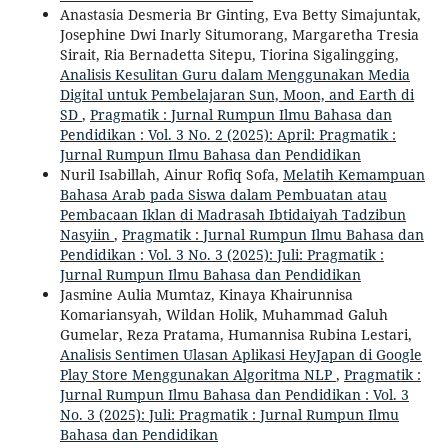
Anastasia Desmeria Br Ginting, Eva Betty Simajuntak,
Josephine Dwi Inarly Situmorang, Margaretha Tresia
Sirait, Ria Bernadetta Sitepu, Tiorina Sigalingging,
Analisis Kesulitan Guru dalam Menggunakan Media
Digital untuk Pembelajaran Sun, Moon, and Earth di
SD
,
Pragmatik : Jurnal Rumpun Ilmu Bahasa dan
Pendidikan : Vol. 3 No. 2 (2025): April: Pragmatik :
Jurnal Rumpun Ilmu Bahasa dan Pendidikan
Nuril Isabillah, Ainur Rofiq Sofa,
Melatih Kemampuan
Bahasa Arab pada Siswa dalam Pembuatan atau
Pembacaan Iklan di Madrasah Ibtidaiyah Tadzibun
Nasyiin
,
Pragmatik : Jurnal Rumpun Ilmu Bahasa dan
Pendidikan : Vol. 3 No. 3 (2025): Juli: Pragmatik :
Jurnal Rumpun Ilmu Bahasa dan Pendidikan
Jasmine Aulia Mumtaz, Kinaya Khairunnisa
Komariansyah, Wildan Holik, Muhammad Galuh
Gumelar, Reza Pratama, Humannisa Rubina Lestari,
Analisis Sentimen Ulasan Aplikasi HeyJapan di Google
Play Store Menggunakan Algoritma NLP
,
Pragmatik :
Jurnal Rumpun Ilmu Bahasa dan Pendidikan : Vol. 3
No. 3 (2025): Juli: Pragmatik : Jurnal Rumpun Ilmu
Bahasa dan Pendidikan