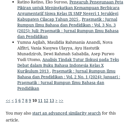
Ratino Ratino, Eko Suroso,
Pengaruh Penggunaan Peta
Pikiran untuk Meningkatkan Kemampuan Berbicara
Argumentatif Siswa Kelas IX SMP Negeri 1 Jeruklegi
Kabupaten Cilacap Tahun 2025
,
Pragmatik : Jurnal
Rumpun Ilmu Bahasa dan Pendidikan : Vol. 3 No. 3
(2025): Juli: Pragmatik : Jurnal Rumpun Ilmu Bahasa
dan Pendidikan
Yumna Aqilah, Maulidia Rahmania Anandi, Nova
Alfitri, Vania Nasywa Ulayya, Ayu Hastutik
Munadziroh, Dewi Rahmah Salsabila, Asep Purwo
Yudi Utomo,
Analisis Tindak Tutur Ilokusi pada Teks
Debat dalam Buku Bahasa Indonesia Kelas X
Kurikulum 2013
,
Pragmatik : Jurnal Rumpun Ilmu
Bahasa dan Pendidikan : Vol. 2 No. 1 (2024): Januari :
Pragmatik : Jurnal Rumpun Ilmu Bahasa dan
Pendidikan
<<
<
5
6
7
8
9
10
11
12
13
>
>>
You may also
start an advanced similarity search
for this
article.