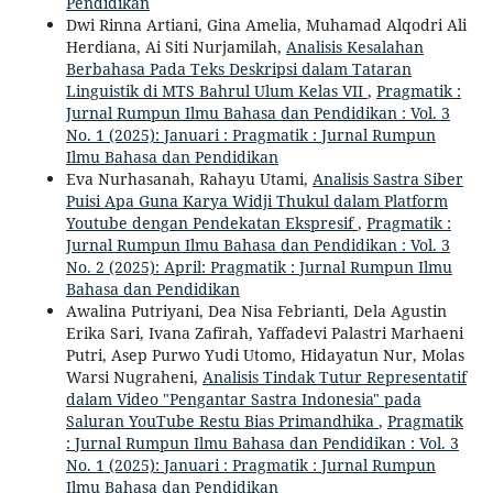
Pendidikan
Dwi Rinna Artiani, Gina Amelia, Muhamad Alqodri Ali
Herdiana, Ai Siti Nurjamilah,
Analisis Kesalahan
Berbahasa Pada Teks Deskripsi dalam Tataran
Linguistik di MTS Bahrul Ulum Kelas VII
,
Pragmatik :
Jurnal Rumpun Ilmu Bahasa dan Pendidikan : Vol. 3
No. 1 (2025): Januari : Pragmatik : Jurnal Rumpun
Ilmu Bahasa dan Pendidikan
Eva Nurhasanah, Rahayu Utami,
Analisis Sastra Siber
Puisi Apa Guna Karya Widji Thukul dalam Platform
Youtube dengan Pendekatan Ekspresif
,
Pragmatik :
Jurnal Rumpun Ilmu Bahasa dan Pendidikan : Vol. 3
No. 2 (2025): April: Pragmatik : Jurnal Rumpun Ilmu
Bahasa dan Pendidikan
Awalina Putriyani, Dea Nisa Febrianti, Dela Agustin
Erika Sari, Ivana Zafirah, Yaffadevi Palastri Marhaeni
Putri, Asep Purwo Yudi Utomo, Hidayatun Nur, Molas
Warsi Nugraheni,
Analisis Tindak Tutur Representatif
dalam Video "Pengantar Sastra Indonesia" pada
Saluran YouTube Restu Bias Primandhika
,
Pragmatik
: Jurnal Rumpun Ilmu Bahasa dan Pendidikan : Vol. 3
No. 1 (2025): Januari : Pragmatik : Jurnal Rumpun
Ilmu Bahasa dan Pendidikan