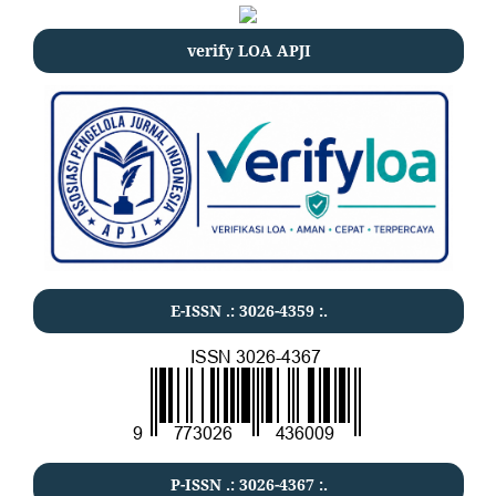
verify LOA APJI
E-ISSN .:
3026-4359
:.
P-ISSN .:
3026-4367
:.