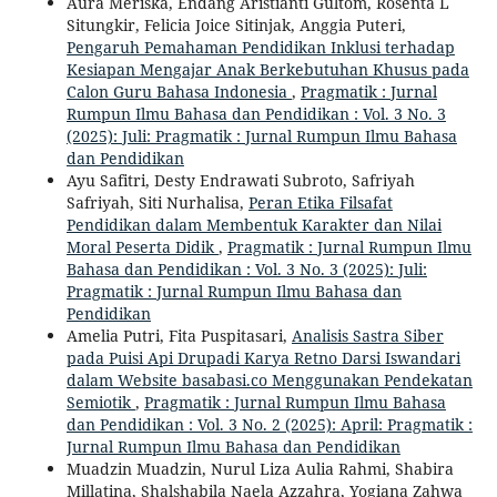
Aura Meriska, Endang Aristianti Gultom, Rosenta L
Situngkir, Felicia Joice Sitinjak, Anggia Puteri,
Pengaruh Pemahaman Pendidikan Inklusi terhadap
Kesiapan Mengajar Anak Berkebutuhan Khusus pada
Calon Guru Bahasa Indonesia
,
Pragmatik : Jurnal
Rumpun Ilmu Bahasa dan Pendidikan : Vol. 3 No. 3
(2025): Juli: Pragmatik : Jurnal Rumpun Ilmu Bahasa
dan Pendidikan
Ayu Safitri, Desty Endrawati Subroto, Safriyah
Safriyah, Siti Nurhalisa,
Peran Etika Filsafat
Pendidikan dalam Membentuk Karakter dan Nilai
Moral Peserta Didik
,
Pragmatik : Jurnal Rumpun Ilmu
Bahasa dan Pendidikan : Vol. 3 No. 3 (2025): Juli:
Pragmatik : Jurnal Rumpun Ilmu Bahasa dan
Pendidikan
Amelia Putri, Fita Puspitasari,
Analisis Sastra Siber
pada Puisi Api Drupadi Karya Retno Darsi Iswandari
dalam Website basabasi.co Menggunakan Pendekatan
Semiotik
,
Pragmatik : Jurnal Rumpun Ilmu Bahasa
dan Pendidikan : Vol. 3 No. 2 (2025): April: Pragmatik :
Jurnal Rumpun Ilmu Bahasa dan Pendidikan
Muadzin Muadzin, Nurul Liza Aulia Rahmi, Shabira
Millatina, Shalshabila Naela Azzahra, Yogiana Zahwa