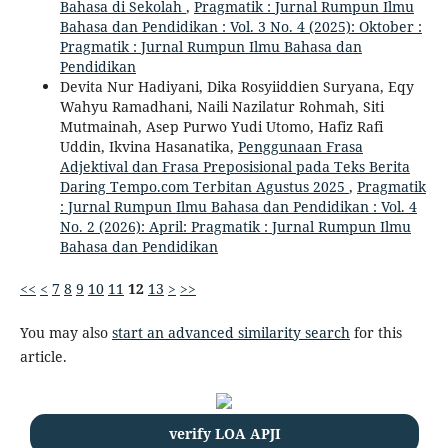
Bahasa di Sekolah
,
Pragmatik : Jurnal Rumpun Ilmu
Bahasa dan Pendidikan : Vol. 3 No. 4 (2025): Oktober :
Pragmatik : Jurnal Rumpun Ilmu Bahasa dan
Pendidikan
Devita Nur Hadiyani, Dika Rosyiiddien Suryana, Eqy
Wahyu Ramadhani, Naili Nazilatur Rohmah, Siti
Mutmainah, Asep Purwo Yudi Utomo, Hafiz Rafi
Uddin, Ikvina Hasanatika,
Penggunaan Frasa
Adjektival dan Frasa Preposisional pada Teks Berita
Daring Tempo.com Terbitan Agustus 2025
,
Pragmatik
: Jurnal Rumpun Ilmu Bahasa dan Pendidikan : Vol. 4
No. 2 (2026): April: Pragmatik : Jurnal Rumpun Ilmu
Bahasa dan Pendidikan
<<
<
7
8
9
10
11
12
13
>
>>
You may also
start an advanced similarity search
for this
article.
verify LOA APJI