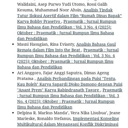
Walidaini, Asep Purwo Yudi Utomo, Rossi Galih
Kesuma, Muhammad Noor Ahsin,
Analisis Tindak
Tutur Ilokusi Asertif dalam Film “Rumah Dinas Bapak”
Karya Bobby Prasetyo
,
Pragmatik : Jurnal Rumpun
Ilmu Bahasa dan Pendidikan : Vol. 3 No. 4 (2025):
Oktober : Pragmatik : Jurnal Rumpun Ilmu Bahasa
dan Pendidikan
Masni Hasugian, Rina Evianty,
Analisis Bahasa Gaul
Remaja dalam Film Into the Beat
,
Pragmatik : Jurnal
Rumpun Ilmu Bahasa dan Pendidikan : Vol. 3 No. 4
(2025): Oktober : Pragmatik : Jurnal Rumpun Ilmu
Bahasa dan Pendidikan
Ari Anggoro, Fajar Anggi Saputra, Dimas Ageng
Pratama ,
Analisis Perbandingan pada Puisi "Tentu,
Kau Boleh" Karya Sapardi Djoko Damono dengan Puisi
"Anant Prem" Karya Rabindranath Tagore
,
Pragmatik
: Jurnal Rumpun Ilmu Bahasa dan Pendidikan : Vol. 3
No. 4 (2025): Oktober : Pragmatik : Jurnal Rumpun
Ilmu Bahasa dan Pendidikan
Delpina R. Markus Manda’, Vera Nika Lisubua’, Jeane
Marieske, Ronaldo Stefanus,
Implementasi Konseling
Multikultural dalam Menangani Konflik Diskriminasi