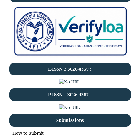
E-ISSN .:
3026-4359
:.
P-ISSN .:
3026-4367
:.
Submissions
How to Submit