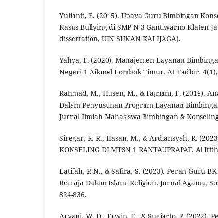
Yulianti, E. (2015). Upaya Guru Bimbingan Kon
Kasus Bullying di SMP N 3 Gantiwarno Klaten J
dissertation, UIN SUNAN KALIJAGA).
Yahya, F. (2020). Manajemen Layanan Bimbinga
Negeri 1 Aikmel Lombok Timur. At-Tadbir, 4(1),
Rahmad, M., Husen, M., & Fajriani, F. (2019). A
Dalam Penyusunan Program Layanan Bimbingan
Jurnal Ilmiah Mahasiswa Bimbingan & Konseling,
Siregar, R. R., Hasan, M., & Ardiansyah, R. (2
KONSELING DI MTSN 1 RANTAUPRAPAT. Al Ittihad
Latifah, P. N., & Safira, S. (2023). Peran Guru 
Remaja Dalam Islam. Religion: Jurnal Agama, Sos
824-836.
Aryani, W. D., Erwin, E., & Sugiarto, P. (2022).