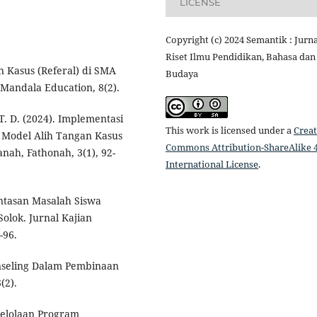
LICENSE
Copyright (c) 2024 Semantik : Jurna
Riset Ilmu Pendidikan, Bahasa dan
n Kasus (Referal) di SMA
Budaya
 Mandala Education, 8(2).
i, T. D. (2024). Implementasi
This work is licensed under a
Creat
Model Alih Tangan Kasus
Commons Attribution-ShareAlike 4
nah, Fathonah, 3(1), 92-
International License
.
entasan Masalah Siswa
olok. Jurnal Kajian
-96.
nseling Dalam Pembinaan
(2).
engelolaan Program