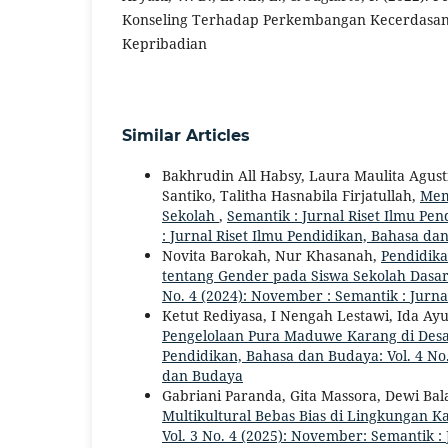
Konseling Terhadap Perkembangan Kecerdasan,
Kepribadian
Similar Articles
Bakhrudin All Habsy, Laura Maulita Agusti
Santiko, Talitha Hasnabila Firjatullah,
Mem
Sekolah
,
Semantik : Jurnal Riset Ilmu Pe
: Jurnal Riset Ilmu Pendidikan, Bahasa d
Novita Barokah, Nur Khasanah,
Pendidik
tentang Gender pada Siswa Sekolah Dasa
No. 4 (2024): November : Semantik : Jurn
Ketut Rediyasa, I Nengah Lestawi, Ida Ay
Pengelolaan Pura Maduwe Karang di Des
Pendidikan, Bahasa dan Budaya: Vol. 4 No.
dan Budaya
Gabriani Paranda, Gita Massora, Dewi Bal
Multikultural Bebas Bias di Lingkungan 
Vol. 3 No. 4 (2025): November: Semantik :