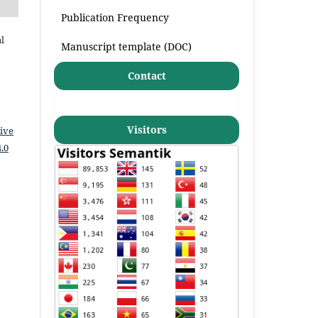
Publication Frequency
l
Manuscript template (DOC)
Contact
Visitors
ive
.0