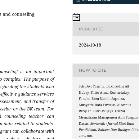
 and counseling,
PUBLISHED
2024-10-18
HOW TO CITE
unseling is an important
oo complex. The purpose of
 regarding the students who
Siti Dwi Yasinta, Bakhrudin All
Habsy, Fhito Atma Kumariaksy,
effective guidance services
Fanzha Erza Nanda Saputra,
assessment, and transfer of
Musyaffa Dafa Firdaus, & Annur
nselor or the BK team. For
Rizqiah Putri Wijaya. (2024).
d counseling teacher can
Memahami Manajemen Alih Tangan
n data related to students'
Kasus.
Semantik : Jurnal Riset Ilmu
Pendidikan, Bahasa Dan Budaya
,
2
(4),
ogram can collaborate with
298–308.
s, police, doctors and