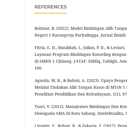
REFERENCES
Rohmat, R. (2022). Model Bimbingan Alih Tanga
Negeri 1 Karangreja Purbalingga. Jurnal Ilmiah
Fitria, E. D., Maulidah, I., Julian, P. D., & Lestar
Layanan Program Bimbingan Konseling dengan 
di SMKN 1 Cijulang. J-STAF: Siddiq, Tabligh, Ama
100.
Agustin, M. R., & Rahmi, A. (2023). Upaya Peng
Melalui Tindakan Alih Tangan Kasus di MTsN 5 S
Penelitian Pendidikan Dan Kebudayaan, 1(1), 87
Yusri, Y. (2015). Manajemen Bimbingan Dan Ko
Siswapada SMA Di Kota Sabang. Intelektualita, 3
i Sumitr, F., Rohiat, R., & Zakaria, Z. (2017). P