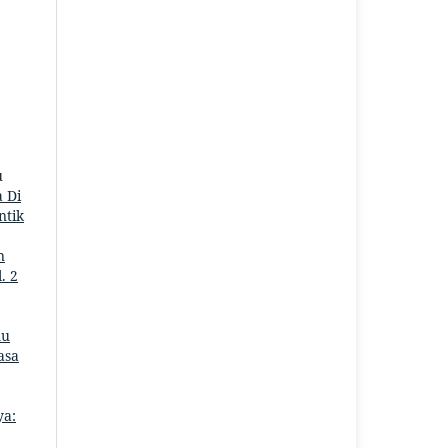
u
 Di
ntik
n
. 2
mu
asa
ya: