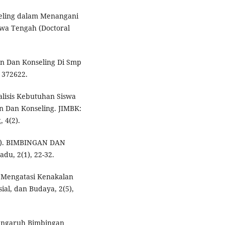
seling dalam Menangani
awa Tengah (Doctoral
n Dan Konseling Di Smp
 372622.
nalisis Kebutuhan Siswa
 Dan Konseling. JIMBK:
 4(2).
023). BIMBINGAN DAN
u, 2(1), 22-32.
BK Mengatasi Kenakalan
ial, dan Budaya, 2(5),
 Pengaruh Bimbingan