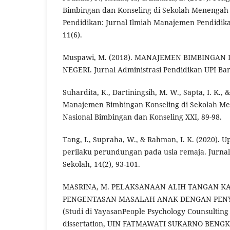
Bimbingan dan Konseling di Sekolah Menengah 
Pendidikan: Jurnal Ilmiah Manajemen Pendidik
11(6).
Muspawi, M. (2018). MANAJEMEN BIMBINGAN
NEGERI. Jurnal Administrasi Pendidikan UPI Ban
Suhardita, K., Dartiningsih, M. W., Sapta, I. K., & 
Manajemen Bimbingan Konseling di Sekolah Me
Nasional Bimbingan dan Konseling XXI, 89-98.
Tang, I., Supraha, W., & Rahman, I. K. (2020).
perilaku perundungan pada usia remaja. Jurna
Sekolah, 14(2), 93-101.
MASRINA, M. PELAKSANAAN ALIH TANGAN K
PENGENTASAN MASALAH ANAK DENGAN PEN
(Studi di YayasanPeople Psychology Counsulting
dissertation, UIN FATMAWATI SUKARNO BENGK