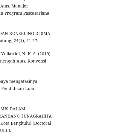
Atas. Manajer
an Program Pascasarjana,
 DAN KONSELING DI SMA
dung, 24(1), 41-27.
Yuliastini, N. K. S. (2019).
nengah Atas. Konvensi
 Upaya mengatasinya
l Pendidikan Luar
ASUS DALAM
YANDANG TUNAGRAHITA
 Kota Bengkulu) (Doctoral
ULU).