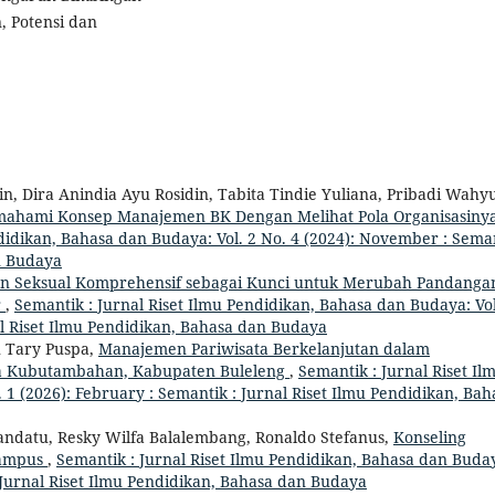
 Potensi dan
n, Dira Anindia Ayu Rosidin, Tabita Tindie Yuliana, Pribadi Wahy
ahami Konsep Manajemen BK Dengan Melihat Pola Organisasinya
ndidikan, Bahasa dan Budaya: Vol. 2 No. 4 (2024): November : Sema
an Budaya
an Seksual Komprehensif sebagai Kunci untuk Merubah Pandanga
r
,
Semantik : Jurnal Riset Ilmu Pendidikan, Bahasa dan Budaya: Vol
al Riset Ilmu Pendidikan, Bahasa dan Budaya
u Tary Puspa,
Manajemen Pariwisata Berkelanjutan dalam
a Kubutambahan, Kabupaten Buleleng
,
Semantik : Jurnal Riset Il
 1 (2026): February : Semantik : Jurnal Riset Ilmu Pendidikan, Bah
andatu, Resky Wilfa Balalembang, Ronaldo Stefanus,
Konseling
Kampus
,
Semantik : Jurnal Riset Ilmu Pendidikan, Bahasa dan Buda
 Jurnal Riset Ilmu Pendidikan, Bahasa dan Budaya