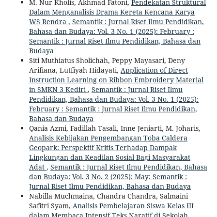
M. Nur Kholis, Akhmad Fatoni,
Pendekatan Struktural
Dalam Menganalisis Drama Kereta Kencana Karya
WS Rendra
,
Semantik : Jurnal Riset Ilmu Pendidikan,
Bahasa dan Budaya: Vol. 3 No. 1 (2025): February :
Semantik : Jurnal Riset Ilmu Pendidikan, Bahasa dan
Budaya
Siti Muthiatus Sholichah, Peppy Mayasari, Deny
Arifiana, Lutfiyah Hidayati,
Application of Direct
Instruction Learning on Ribbon Embroidery Material
in SMKN 3 Kediri
,
Semantik : Jurnal Riset Ilmu
Pendidikan, Bahasa dan Budaya: Vol. 3 No. 1 (2025):
February : Semantik : Jurnal Riset Ilmu Pendidikan,
Bahasa dan Budaya
Qania Azmi, Fadillah Tasali, Inne Jeniarti, M. Joharis,
Analisis Kebijakan Pengembangan Toba Caldera
Geopark: Perspektif Kritis Terhadap Dampak
Lingkungan dan Keadilan Sosial Bagi Masyarakat
Adat
,
Semantik : Jurnal Riset Ilmu Pendidikan, Bahasa
dan Budaya: Vol. 3 No. 2 (2025): May: Semantik :
Jurnal Riset Ilmu Pendidikan, Bahasa dan Budaya
Nabilla Muchmaina, Chandra Chandra, Salmaini
Safitri Syam,
Analisis Pembelajaran Siswa Kelas III
dalam Membaca Intensif Teks Naratif di Sekolah