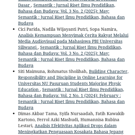
Dasar
,
Semantik : Jurnal Riset Ilmu Pendidikan,
Bahasa dan Budaya: Vol. 3 No. 2 (2025): May:
Semantik : Jurnal Riset Ilmu Pendidikan, Bahasa dan
Budaya
Cici Parida, Nadila Wijayanti Putri, Sopa Namira,
Analisis Kemampuan Menyimak Cerita Rakyat Melalui
Media Audiovisual pada Mahasiswa PBI Universitas
Siliwangi
,
Semantik : Jurnal Riset Ilmu Pendidikan,
Bahasa dan Budaya: Vol. 3 No. 2 (2025): May:
Semantik : Jurnal Riset Ilmu Pendidikan, Bahasa dan
Budaya
Siti Maimuna, Rohmatus Sholihah,
Building Character,
Responsibility and Discipline in Online Learning for
Universitas NU Pasuruan Students Majoring Physic
Education
,
Semantik : Jurnal Riset Ilmu Pendidikan,
Bahasa dan Budaya: Vol. 2 No. 1 (2024): February :
Semantik : Jurnal Riset Ilmu Pendidikan, Bahasa dan
Budaya
Dimas Akbar Tama, Syifa Nursaadah, Fatih Kawakib
Kartono, Ferrol Azki Mashudi, Humannisa Rubina
Lestari,
Analisis Efektivitas Aplikasi Drops dalam
Meningkatkan Penguasaan Kosakata Bahasa Jepang