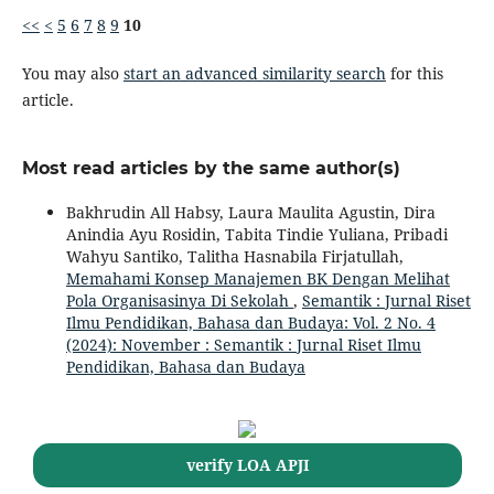
<<
<
5
6
7
8
9
10
You may also
start an advanced similarity search
for this
article.
Most read articles by the same author(s)
Bakhrudin All Habsy, Laura Maulita Agustin, Dira
Anindia Ayu Rosidin, Tabita Tindie Yuliana, Pribadi
Wahyu Santiko, Talitha Hasnabila Firjatullah,
Memahami Konsep Manajemen BK Dengan Melihat
Pola Organisasinya Di Sekolah
,
Semantik : Jurnal Riset
Ilmu Pendidikan, Bahasa dan Budaya: Vol. 2 No. 4
(2024): November : Semantik : Jurnal Riset Ilmu
Pendidikan, Bahasa dan Budaya
verify LOA APJI