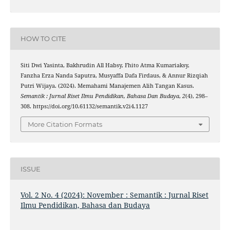
HOW TO CITE
Siti Dwi Yasinta, Bakhrudin All Habsy, Fhito Atma Kumariaksy,
Fanzha Erza Nanda Saputra, Musyaffa Dafa Firdaus, & Annur Rizqiah
Putri Wijaya. (2024). Memahami Manajemen Alih Tangan Kasus.
Semantik : Jurnal Riset Ilmu Pendidikan, Bahasa Dan Budaya
,
2
(4), 298–
308. https://doi.org/10.61132/semantik.v2i4.1127
More Citation Formats
ISSUE
Vol. 2 No. 4 (2024): November : Semantik : Jurnal Riset
Ilmu Pendidikan, Bahasa dan Budaya