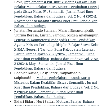
Dewi,
Implementasi PBL untuk Meningkatkan Hasil
Belajar Mata Pelajaran IPA Materi Perubahan Energi
pada Siswa Kelas IV
,
Semantik : Jurnal Riset Ilmu
Pendidikan, Bahasa dan Budaya: Vol. 2 No. 4 (2024):
November : Semantik : Jurnal Riset Ilmu Pendidikan,
Bahasa dan Budaya
Jonatan Fernando Siahaan, Malani Simanungkalit,
Tiurma Berasa, Lustani Samosir, Risden Anakampun,
Pengaruh Kompetensi Pedagodik Guru Pendidikan
Agama Kristen Terhadap Disiplin Belajar Siswa Kelas
X SMA Negeri 1 Tanjung Pura Kabupaten Langkat
Tahun Pembelajaran 2023/2024
,
Semantik : Jurnal
Riset Ilmu Pendidikan, Bahasa dan Budaya: Vol. 2 No.
2 (2024): May : Semantik : Jurnal Riset Ilmu
Pendidikan, Bahasa dan Budaya
Dhaniar Rafida, Desy Safitri, Saipiatuddin
Saipiatuddin,
Media Pembelajaran Kotak Kartu
Misterius Dalam Keaktifan Siswa
,
Semantik : Jurnal
Riset Ilmu Pendidikan, Bahasa dan Budaya: Vol. 2 No.
2 (2024): May : Semantik : Jurnal Riset Ilmu
Pendidikan, Bahasa dan Budaya
Bidari Bidari, Nuri Safitri,
Motivasi Belajar Bahasa