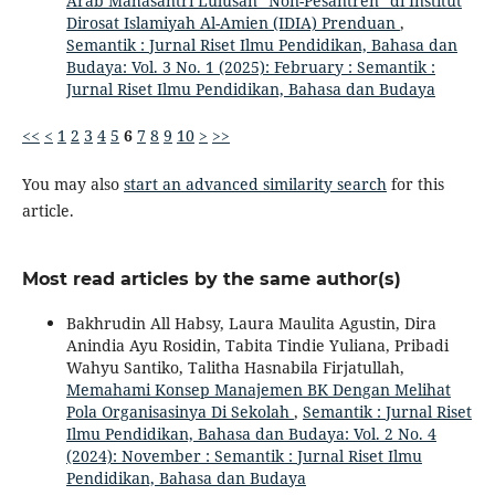
Arab Mahasantri Lulusan “Non-Pesantren” di Institut
Dirosat Islamiyah Al-Amien (IDIA) Prenduan
,
Semantik : Jurnal Riset Ilmu Pendidikan, Bahasa dan
Budaya: Vol. 3 No. 1 (2025): February : Semantik :
Jurnal Riset Ilmu Pendidikan, Bahasa dan Budaya
<<
<
1
2
3
4
5
6
7
8
9
10
>
>>
You may also
start an advanced similarity search
for this
article.
Most read articles by the same author(s)
Bakhrudin All Habsy, Laura Maulita Agustin, Dira
Anindia Ayu Rosidin, Tabita Tindie Yuliana, Pribadi
Wahyu Santiko, Talitha Hasnabila Firjatullah,
Memahami Konsep Manajemen BK Dengan Melihat
Pola Organisasinya Di Sekolah
,
Semantik : Jurnal Riset
Ilmu Pendidikan, Bahasa dan Budaya: Vol. 2 No. 4
(2024): November : Semantik : Jurnal Riset Ilmu
Pendidikan, Bahasa dan Budaya