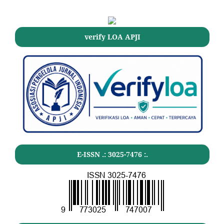
verify LOA APJI
E-ISSN .:
3025-7476
:.