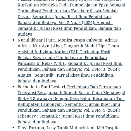
Kurikulum Merdeka Pada Pembelajaran Ppkn Sebagai
Optimalisasi Pembentukan Karakter Siswa Sekolah
Dasar
,
Semantik : Jurnal Riset Ilmu Pendidikan,
Bahasa dan Budaya: Vol. 2 No. 3 (2024): August :
Semantik : Jurnal Riset Ilmu Pendidikan, Bahasa dan
Budaya
Nurul Ikhsani Putri, Monica Puspa Cahyani, Adrias
Adrias, Nur Azmi Alwi,
Pengaruh Model Tipe Team
Assisted Individualization (TAI) Terhadap Hasil
Belajar Siswa pada Pembelajaran Pendidikan
Pancasila di Kelas IV SD
,
Semantik : Jurnal Riset Ilmu
Pendidikan, Bahasa dan Budaya: Vol. 2 No. 3 (2024):
August : Semantik : Jurnal Riset Ilmu Pendidikan,
Bahasa dan Budaya
Bernadetta Budi Lestari,
Perbedaan Dan Persamaan
Toleransi Beragama di Rumah Susun Cipta Menanggal
Blok 65 Surabaya Dengan Desa Balun Kecamatan Turi
Kabupaten Lamongan
,
Semantik : Jurnal Riset Ilmu
Pendidikan, Bahasa dan Budaya: Vol. 2 No. 1 (2024):
February : Semantik : Jurnal Riset Ilmu Pendidikan,
Bahasa dan Budaya
Dewi Fortuna, Lusy Tunik Muharlisiani, Mei Puspita