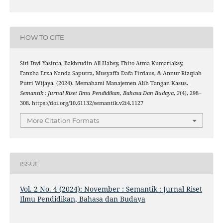
HOW TO CITE
Siti Dwi Yasinta, Bakhrudin All Habsy, Fhito Atma Kumariaksy,
Fanzha Erza Nanda Saputra, Musyaffa Dafa Firdaus, & Annur Rizqiah
Putri Wijaya. (2024). Memahami Manajemen Alih Tangan Kasus.
Semantik : Jurnal Riset Ilmu Pendidikan, Bahasa Dan Budaya
,
2
(4), 298–
308. https://doi.org/10.61132/semantik.v2i4.1127
More Citation Formats
ISSUE
Vol. 2 No. 4 (2024): November : Semantik : Jurnal Riset
Ilmu Pendidikan, Bahasa dan Budaya