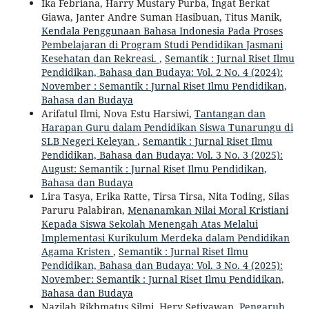
Ika Febriana, Harry Mustary Purba, Ingat Berkat
Giawa, Janter Andre Suman Hasibuan, Titus Manik,
Kendala Penggunaan Bahasa Indonesia Pada Proses
Pembelajaran di Program Studi Pendidikan Jasmani
Kesehatan dan Rekreasi.
,
Semantik : Jurnal Riset Ilmu
Pendidikan, Bahasa dan Budaya: Vol. 2 No. 4 (2024):
November : Semantik : Jurnal Riset Ilmu Pendidikan,
Bahasa dan Budaya
Arifatul Ilmi, Nova Estu Harsiwi,
Tantangan dan
Harapan Guru dalam Pendidikan Siswa Tunarungu di
SLB Negeri Keleyan
,
Semantik : Jurnal Riset Ilmu
Pendidikan, Bahasa dan Budaya: Vol. 3 No. 3 (2025):
August: Semantik : Jurnal Riset Ilmu Pendidikan,
Bahasa dan Budaya
Lira Tasya, Erika Ratte, Tirsa Tirsa, Nita Toding, Silas
Paruru Palabiran,
Menanamkan Nilai Moral Kristiani
Kepada Siswa Sekolah Menengah Atas Melalui
Implementasi Kurikulum Merdeka dalam Pendidikan
Agama Kristen
,
Semantik : Jurnal Riset Ilmu
Pendidikan, Bahasa dan Budaya: Vol. 3 No. 4 (2025):
November: Semantik : Jurnal Riset Ilmu Pendidikan,
Bahasa dan Budaya
Nazilah Rikhmatus Silmi, Hery Setiyawan,
Pengaruh