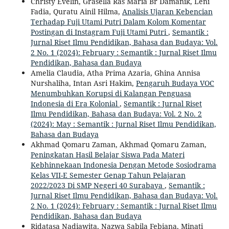
Christy Evelin, Grasella Ras Maria Br Damanik, Leni
Fadia, Quratu Ainil Hilma,
Analisis Ujaran Kebencian
Terhadap Fuji Utami Putri Dalam Kolom Komentar
Postingan di Instagram Fuji Utami Putri
,
Semantik :
Jurnal Riset Ilmu Pendidikan, Bahasa dan Budaya: Vol.
2 No. 1 (2024): February : Semantik : Jurnal Riset Ilmu
Pendidikan, Bahasa dan Budaya
Amelia Claudia, Atha Prima Azaria, Ghina Annisa
Nurshaliha, Intan Asri Hakim,
Pengaruh Budaya VOC
Menumbuhkan Korupsi di Kalangan Penguasa
Indonesia di Era Kolonial
,
Semantik : Jurnal Riset
Ilmu Pendidikan, Bahasa dan Budaya: Vol. 2 No. 2
(2024): May : Semantik : Jurnal Riset Ilmu Pendidikan,
Bahasa dan Budaya
Akhmad Qomaru Zaman, Akhmad Qomaru Zaman,
Peningkatan Hasil Belajar Siswa Pada Materi
Kebhinnekaan Indonesia Dengan Metode Sosiodrama
Kelas VII-E Semester Genap Tahun Pelajaran
2022/2023 Di SMP Negeri 40 Surabaya
,
Semantik :
Jurnal Riset Ilmu Pendidikan, Bahasa dan Budaya: Vol.
2 No. 1 (2024): February : Semantik : Jurnal Riset Ilmu
Pendidikan, Bahasa dan Budaya
Ridatasa Nadiawita, Nazwa Sabila Febiana, Minati