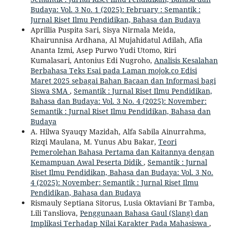
Budaya: Vol. 3 No. 1 (2025): February : Semantik :
Jurnal Riset Ilmu Pendidikan, Bahasa dan Budaya
Aprillia Puspita Sari, Sisya Nirmala Meida,
Khairunnisa Ardhana, Al Mujahidatul Adilah, Afia
Ananta Izmi, Asep Purwo Yudi Utomo, Riri
Kumalasari, Antonius Edi Nugroho,
Analisis Kesalahan
Berbahasa Teks Esai pada Laman mojok.co Edisi
Maret 2025 sebagai Bahan Bacaan dan Informasi bagi
Siswa SMA
,
Semantik : Jurnal Riset Ilmu Pendidikan,
Bahasa dan Budaya: Vol. 3 No. 4 (2025): November:
Semantik : Jurnal Riset Ilmu Pendidikan, Bahasa dan
Budaya
A. Hilwa Syauqy Mazidah, Alfa Sabila Ainurrahma,
Rizqi Maulana, M. Yunus Abu Bakar,
Teori
Pemerolehan Bahasa Pertama dan Kaitannya dengan
Kemampuan Awal Peserta Didik
,
Semantik : Jurnal
Riset Ilmu Pendidikan, Bahasa dan Budaya: Vol. 3 No.
4 (2025): November: Semantik : Jurnal Riset Ilmu
Pendidikan, Bahasa dan Budaya
Rismauly Septiana Sitorus, Lusia Oktaviani Br Tamba,
Lili Tansliova,
Penggunaan Bahasa Gaul (Slang) dan
Implikasi Terhadap Nilai Karakter Pada Mahasiswa
,