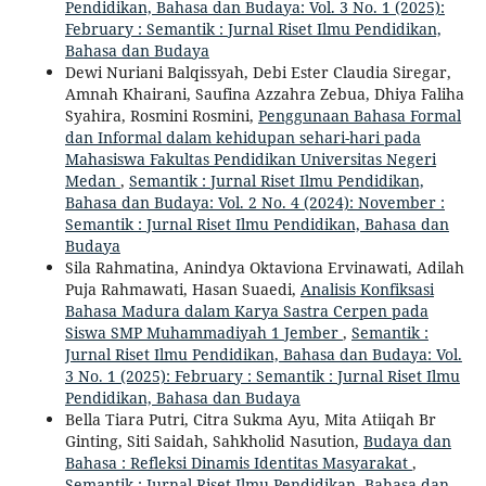
Pendidikan, Bahasa dan Budaya: Vol. 3 No. 1 (2025):
February : Semantik : Jurnal Riset Ilmu Pendidikan,
Bahasa dan Budaya
Dewi Nuriani Balqissyah, Debi Ester Claudia Siregar,
Amnah Khairani, Saufina Azzahra Zebua, Dhiya Faliha
Syahira, Rosmini Rosmini,
Penggunaan Bahasa Formal
dan Informal dalam kehidupan sehari-hari pada
Mahasiswa Fakultas Pendidikan Universitas Negeri
Medan
,
Semantik : Jurnal Riset Ilmu Pendidikan,
Bahasa dan Budaya: Vol. 2 No. 4 (2024): November :
Semantik : Jurnal Riset Ilmu Pendidikan, Bahasa dan
Budaya
Sila Rahmatina, Anindya Oktaviona Ervinawati, Adilah
Puja Rahmawati, Hasan Suaedi,
Analisis Konfiksasi
Bahasa Madura dalam Karya Sastra Cerpen pada
Siswa SMP Muhammadiyah 1 Jember
,
Semantik :
Jurnal Riset Ilmu Pendidikan, Bahasa dan Budaya: Vol.
3 No. 1 (2025): February : Semantik : Jurnal Riset Ilmu
Pendidikan, Bahasa dan Budaya
Bella Tiara Putri, Citra Sukma Ayu, Mita Atiiqah Br
Ginting, Siti Saidah, Sahkholid Nasution,
Budaya dan
Bahasa : Refleksi Dinamis Identitas Masyarakat
,
Semantik : Jurnal Riset Ilmu Pendidikan, Bahasa dan