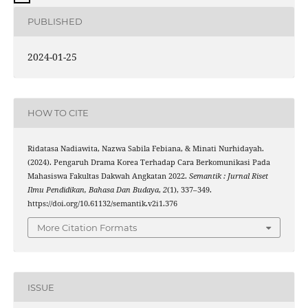
PUBLISHED
2024-01-25
HOW TO CITE
Ridatasa Nadiawita, Nazwa Sabila Febiana, & Minati Nurhidayah.
(2024). Pengaruh Drama Korea Terhadap Cara Berkomunikasi Pada
Mahasiswa Fakultas Dakwah Angkatan 2022.
Semantik : Jurnal Riset
Ilmu Pendidikan, Bahasa Dan Budaya
,
2
(1), 337–349.
https://doi.org/10.61132/semantik.v2i1.376
More Citation Formats
ISSUE