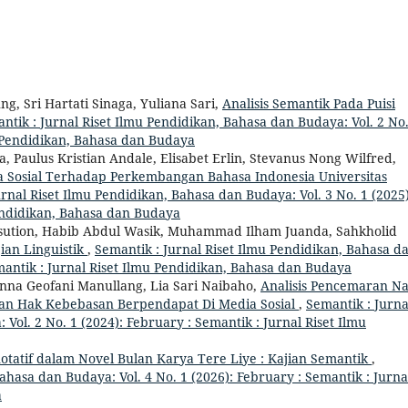
g, Sri Hartati Sinaga, Yuliana Sari,
Analisis Semantik Pada Puisi
ntik : Jurnal Riset Ilmu Pendidikan, Bahasa dan Budaya: Vol. 2 No.
u Pendidikan, Bahasa dan Budaya
, Paulus Kristian Andale, Elisabet Erlin, Stevanus Nong Wilfred,
 Sosial Terhadap Perkembangan Bahasa Indonesia Universitas
urnal Riset Ilmu Pendidikan, Bahasa dan Budaya: Vol. 3 No. 1 (2025)
Pendidikan, Bahasa dan Budaya
sution, Habib Abdul Wasik, Muhammad Ilham Juanda, Sahkholid
ian Linguistik
,
Semantik : Jurnal Riset Ilmu Pendidikan, Bahasa d
emantik : Jurnal Riset Ilmu Pendidikan, Bahasa dan Budaya
na Geofani Manullang, Lia Sari Naibaho,
Analisis Pencemaran N
aan Hak Kebebasan Berpendapat Di Media Sosial
,
Semantik : Jurna
Vol. 2 No. 1 (2024): February : Semantik : Jurnal Riset Ilmu
tatif dalam Novel Bulan Karya Tere Liye : Kajian Semantik
,
ahasa dan Budaya: Vol. 4 No. 1 (2026): February : Semantik : Jurna
a