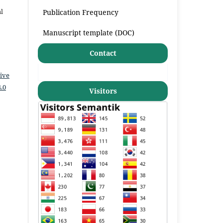
l
Publication Frequency
Manuscript template (DOC)
Contact
ive
.0
Visitors