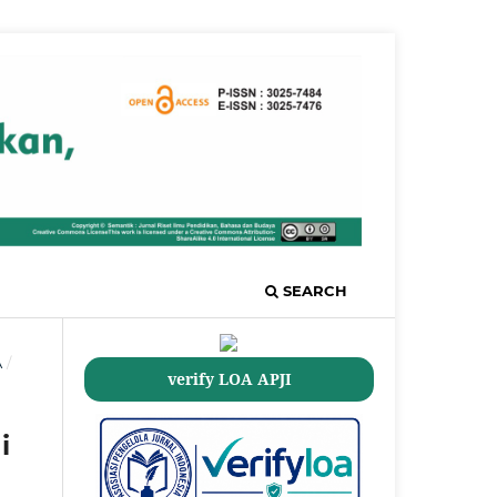
SEARCH
A
/
verify LOA APJI
i