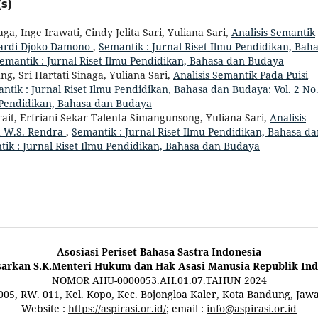
s)
ga, Inge Irawati, Cindy Jelita Sari, Yuliana Sari,
Analisis Semantik
pardi Djoko Damono
,
Semantik : Jurnal Riset Ilmu Pendidikan, Bah
 Semantik : Jurnal Riset Ilmu Pendidikan, Bahasa dan Budaya
g, Sri Hartati Sinaga, Yuliana Sari,
Analisis Semantik Pada Puisi
ntik : Jurnal Riset Ilmu Pendidikan, Bahasa dan Budaya: Vol. 2 No.
u Pendidikan, Bahasa dan Budaya
ait, Erfriani Sekar Talenta Simangunsong, Yuliana Sari,
Analisis
a W.S. Rendra
,
Semantik : Jurnal Riset Ilmu Pendidikan, Bahasa d
ntik : Jurnal Riset Ilmu Pendidikan, Bahasa dan Budaya
Asosiasi Periset Bahasa Sastra Indonesia
sarkan S.K.Menteri Hukum dan Hak Asasi Manusia Republik Ind
NOMOR AHU-0000053.AH.01.07.TAHUN 2024
 005, RW. 011, Kel. Kopo, Kec. Bojongloa Kaler, Kota Bandung, Jaw
Website :
https://aspirasi.or.id/
; email :
info@aspirasi.or.id