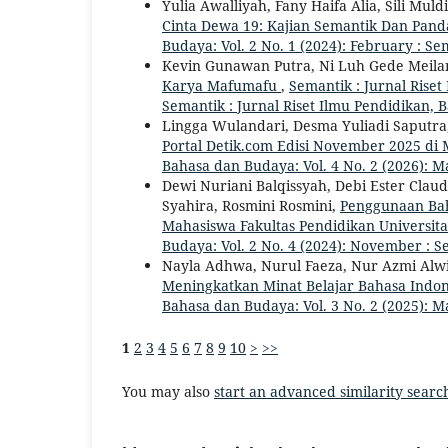
Yulia Awalliyah, Fany Haifa Alia, Sili Muld
Cinta Dewa 19: Kajian Semantik Dan Pand
Budaya: Vol. 2 No. 1 (2024): February : S
Kevin Gunawan Putra, Ni Luh Gede Meila
Karya Mafumafu
,
Semantik : Jurnal Riset
Semantik : Jurnal Riset Ilmu Pendidikan,
Lingga Wulandari, Desma Yuliadi Saputra
Portal Detik.com Edisi November 2025 di 
Bahasa dan Budaya: Vol. 4 No. 2 (2026): M
Dewi Nuriani Balqissyah, Debi Ester Clau
Syahira, Rosmini Rosmini,
Penggunaan Bah
Mahasiswa Fakultas Pendidikan Universi
Budaya: Vol. 2 No. 4 (2024): November : S
Nayla Adhwa, Nurul Faeza, Nur Azmi Alwi,
Meningkatkan Minat Belajar Bahasa Indon
Bahasa dan Budaya: Vol. 3 No. 2 (2025): M
1
2
3
4
5
6
7
8
9
10
>
>>
You may also
start an advanced similarity searc