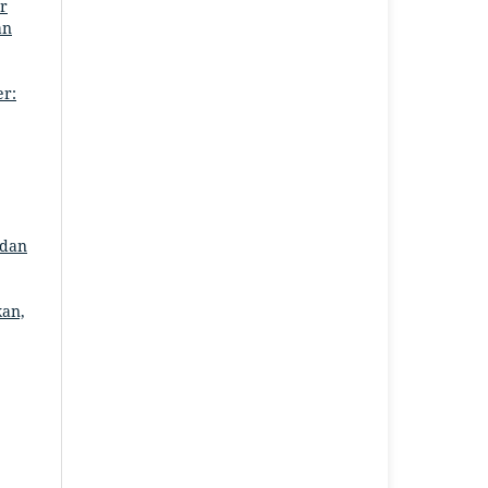
r
an
er:
 dan
kan,