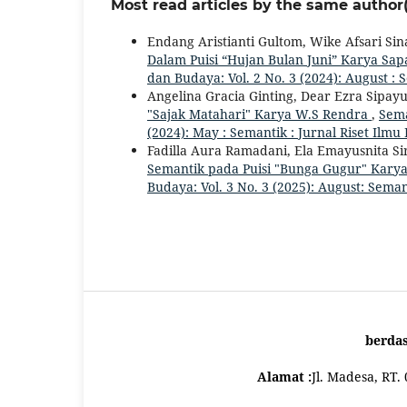
Most read articles by the same author(
Endang Aristianti Gultom, Wike Afsari Sina
Dalam Puisi “Hujan Bulan Juni” Karya Sa
dan Budaya: Vol. 2 No. 3 (2024): August :
Angelina Gracia Ginting, Dear Ezra Sipayun
"Sajak Matahari" Karya W.S Rendra
,
Sema
(2024): May : Semantik : Jurnal Riset Ilm
Fadilla Aura Ramadani, Ela Emayusnita Sir
Semantik pada Puisi "Bunga Gugur" Kary
Budaya: Vol. 3 No. 3 (2025): August: Sema
berda
Alamat :
Jl. Madesa, RT.