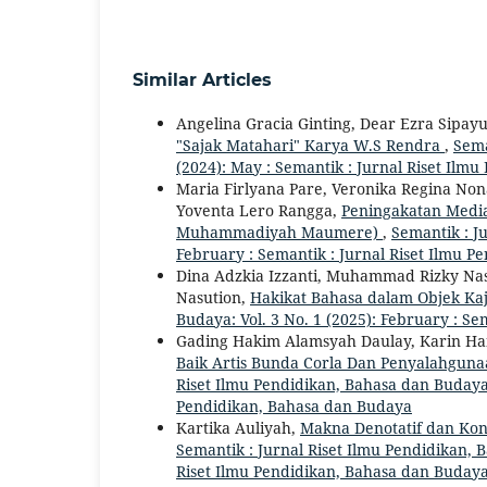
Similar Articles
Angelina Gracia Ginting, Dear Ezra Sipayun
"Sajak Matahari" Karya W.S Rendra
,
Sema
(2024): May : Semantik : Jurnal Riset Ilm
Maria Firlyana Pare, Veronika Regina Nona
Yoventa Lero Rangga,
Peningakatan Media
Muhammadiyah Maumere)
,
Semantik : J
February : Semantik : Jurnal Riset Ilmu 
Dina Adzkia Izzanti, Muhammad Rizky Na
Nasution,
Hakikat Bahasa dalam Objek Kaj
Budaya: Vol. 3 No. 1 (2025): February : S
Gading Hakim Alamsyah Daulay, Karin Han
Baik Artis Bunda Corla Dan Penyalahgun
Riset Ilmu Pendidikan, Bahasa dan Budaya: 
Pendidikan, Bahasa dan Budaya
Kartika Auliyah,
Makna Denotatif dan Kono
Semantik : Jurnal Riset Ilmu Pendidikan, B
Riset Ilmu Pendidikan, Bahasa dan Buday