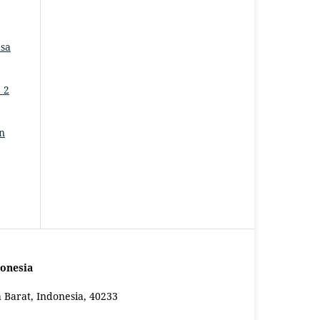
asa
 2
an
onesia
a Barat, Indonesia, 40233