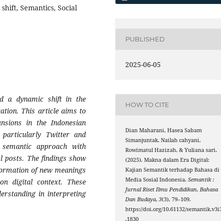
shift, Semantics, Social
PUBLISHED
2025-06-05
d a dynamic shift in the
HOW TO CITE
tion. This article aims to
nsions in the Indonesian
Dian Maharani, Hasea Sabam
particularly Twitter and
Simanjuntak, Nailah cahyani,
 semantic approach with
Rowimatul Hazizah, & Yuliana sari.
al posts. The findings show
(2025). Makna dalam Era Digital:
 formation of new meanings
Kajian Semantik terhadap Bahasa di
Media Sosial Indonesia.
Semantik :
on digital context. These
Jurnal Riset Ilmu Pendidikan, Bahasa
erstanding in interpreting
Dan Budaya
,
3
(3), 79–109.
https://doi.org/10.61132/semantik.v3i
.1830