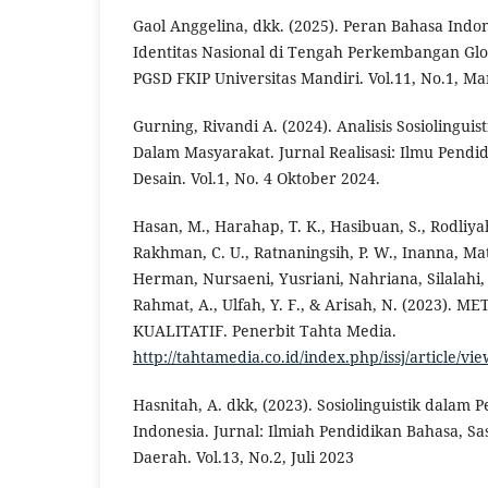
Gaol Anggelina, dkk. (2025). Peran Bahasa Ind
Identitas Nasional di Tengah Perkembangan Glob
PGSD FKIP Universitas Mandiri. Vol.11, No.1, Ma
Gurning, Rivandi A. (2024). Analisis Sosiolinguis
Dalam Masyarakat. Jurnal Realisasi: Ilmu Pendi
Desain. Vol.1, No. 4 Oktober 2024.
Hasan, M., Harahap, T. K., Hasibuan, S., Rodliyah,
Rakhman, C. U., Ratnaningsih, P. W., Inanna, Ma
Herman, Nursaeni, Yusriani, Nahriana, Silalahi, D
Rahmat, A., Ulfah, Y. F., & Arisah, N. (2023).
KUALITATIF. Penerbit Tahta Media.
http://tahtamedia.co.id/index.php/issj/article/vi
Hasnitah, A. dkk, (2023). Sosiolinguistik dalam
Indonesia. Jurnal: Ilmiah Pendidikan Bahasa, Sa
Daerah. Vol.13, No.2, Juli 2023