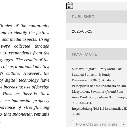
PUBLISHED
titudes of the community
2025-06-25
and to identify the factors
al, and media aspects. Using
 were collected through
th 10 respondents from the
HOW TO CITE
uages. The results of the
role as a national identity,
Sugiarti Sugiarti, Prety Ratna Sari,
n's culture. However, the
Sunarni Sunarni, & Sendy
of digital technology have
Firmansyah. (2025). Analisis
Persepektif Bahasa Indonesia dalam
e increasing use of foreign
Masyarakat.
Semantik : Jurnal Riset
 However, there is still a
Ilmu Pendidikan, Bahasa Dan Budaya
o use Indonesian properly
3
(3), 341–351.
ortance of strengthening
https://doi.org/10.61132/semantik.v3i
so that Indonesian remains
.2049
.
More Citation Formats