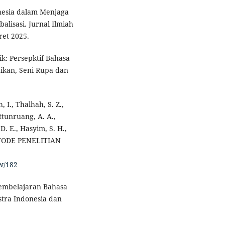
onesia dalam Menjaga
alisasi. Jurnal Ilmiah
ret 2025.
tik: Persepktif Bahasa
dikan, Seni Rupa dan
 I., Thalhah, S. Z.,
ttunruang, A. A.,
. E., Hasyim, S. H.,
 METODE PENELITIAN
ew/182
 Pembelajaran Bahasa
stra Indonesia dan