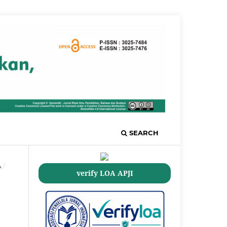
SEARCH
A
/
verify LOA APJI