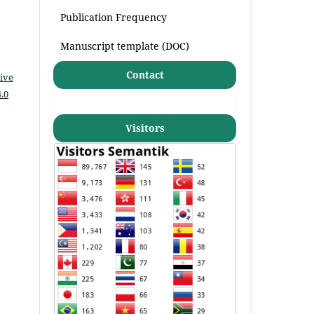
Publication Frequency
Manuscript template (DOC)
Contact
ive
.0
Visitors