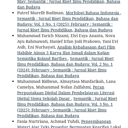
May: Semantik : Jurnal Riset Ilmu Pendidikan, Bahasa
dan Budaya
Putref Murefit Budiman,
Morfologi Bahasa Indonesia
,
Semantik : Jurnal Riset Ilmu Pendidikan, Bahasa dan
Budaya: Vol. 3 No. 1 (2025): February : Semantik :
Jurnal Riset Ilmu Pendidikan, Bahasa dan Budaya
Muhammad Farich Nizami, Elvi Esya Ananta, Nova
Ayu Rahmawati, Hanief Irfan Jodi Prabowo, Yani Evi
Asih, Eni Nurhayati,
Analisis Kebahasaan dari Film
Habibie Ainun 3 Karya Ifan Ismail dalam Kajian
Semiotika Roland Barthes
,
Semantik : Jurnal Riset
Ilmu Pendidikan, Bahasa dan Budaya: Vol. 2 No. 1
(2024): February : Semantik : Jurnal Riset Ilmu
Pendidikan, Bahasa dan Budaya
Muhammad Ridlwan, Almaytasa Munfarikah, Lana
Camelya, Muhammad Nofan Zulfahmi,
Peran
Perpustakaan Digital Dalam Pembelajaran Literasi
Digital Siswa Sekolah Dasar
,
Semantik : Jurnal Riset
Ilmu Pendidikan, Bahasa dan Budaya: Vol. 3 No. 1
(2025): February : Semantik : Jurnal Riset Ilmu
Pendidikan, Bahasa dan Budaya
Fania Nurtriana, Achmad Yuhdi,
Pengembangan
Materi Ajar Teks Prosedur Bermuatan Kearifan Lokal