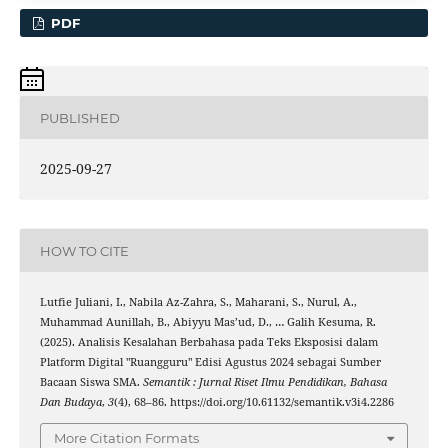
PDF
PUBLISHED
2025-09-27
HOW TO CITE
Lutfie Juliani, I., Nabila Az-Zahra, S., Maharani, S., Nurul, A.,
Muhammad Aunillah, B., Abiyyu Mas’ud, D., … Galih Kesuma, R.
(2025). Analisis Kesalahan Berbahasa pada Teks Eksposisi dalam
Platform Digital "Ruangguru" Edisi Agustus 2024 sebagai Sumber
Bacaan Siswa SMA.
Semantik : Jurnal Riset Ilmu Pendidikan, Bahasa
Dan Budaya
,
3
(4), 68–86. https://doi.org/10.61132/semantik.v3i4.2286
More Citation Formats