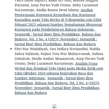
Tiara Dihas Saputri, Riska Ari Yani, Rahma Anggita
Purnami, Asep Purwo Yudi Utomo, Deby Luriawati
Naryatmojo, Amilia Buana Dewi Islamy,
Analisis
Penggunaan Konjungsi Kronologis dan Konjungsi
Kausalitas pada Teks Berita di Tribunjatim.com Edisi
Febuari 2025 sebagai Sumber Pemahaman Mengenai
Konjungsi pada Pembelajaran Bahasa Indonesia
,
Semantik : Jurnal Riset Ilmu Pendidikan, Bahasa dan
Budaya: Vol. 3 No. 4 (2025): November: Semantik :
Jurnal Riset Ilmu Pendidikan, Bahasa dan Budaya
Fitri Nur Wahidiyah, Gea Istifara Noviandini, Nabila
Zahra Safanah, Najwa Teta Nur Muharromah, Safana
Zuhairoh, Shofia Ambar Muaazaroh, Asep Purwo Yudi
Utomo, Deby Luriawati Naryatmojo,
Analisis Frasa
Verbal dan Nominal Teks Opini pada Media detik.com
Edisi Oktober 2024 sebagai Kelayakan Baca dan
Sumber Informasi
,
Semantik : Jurnal Riset Ilmu
Pendidikan, Bahasa dan Budaya: Vol. 3 No. 4 (2025):
November: Semantik : Jurnal Riset Ilmu Pendidikan,
Bahasa dan Budaya