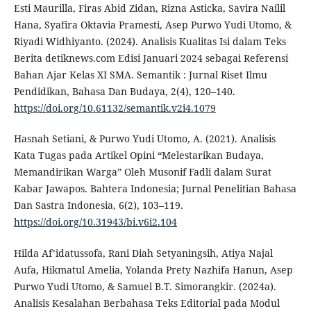
Esti Maurilla, Firas Abid Zidan, Rizna Asticka, Savira Nailil
Hana, Syafira Oktavia Pramesti, Asep Purwo Yudi Utomo, &
Riyadi Widhiyanto. (2024). Analisis Kualitas Isi dalam Teks
Berita detiknews.com Edisi Januari 2024 sebagai Referensi
Bahan Ajar Kelas XI SMA. Semantik : Jurnal Riset Ilmu
Pendidikan, Bahasa Dan Budaya, 2(4), 120–140.
https://doi.org/10.61132/semantik.v2i4.1079
Hasnah Setiani, & Purwo Yudi Utomo, A. (2021). Analisis
Kata Tugas pada Artikel Opini “Melestarikan Budaya,
Memandirikan Warga” Oleh Musonif Fadli dalam Surat
Kabar Jawapos. Bahtera Indonesia; Jurnal Penelitian Bahasa
Dan Sastra Indonesia, 6(2), 103–119.
https://doi.org/10.31943/bi.v6i2.104
Hilda Af’idatussofa, Rani Diah Setyaningsih, Atiya Najal
Aufa, Hikmatul Amelia, Yolanda Prety Nazhifa Hanun, Asep
Purwo Yudi Utomo, & Samuel B.T. Simorangkir. (2024a).
Analisis Kesalahan Berbahasa Teks Editorial pada Modul