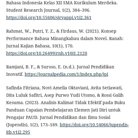
Bahasa Indonesia Kelas XII SMA Kurikulum Merdeka.
Student Research Journal, 1(2), 384–396.
https://doi.org/10.55606/sjryappi.v1i2.361
Rahmat, W., Putri, Y. Z., & Firdaus, W. (2021). Konsep
Performance Bahasa Minangkabau dalam Novel. Ranah:
Jurnal Kajian Bahasa, 10(1), 170.
https://doi.org/10.26499/rnh.v10i1.2120
Ramjani, B. F., & Suroso, E. (n.d.). Jurnal Pendidikan
Inovatif.
https://journalpedia.com/1/index.php/jpi
Safinda Fitriana, Novi Amelia Oktaviani, Avita Setiawati,
Dita Luluk Safitri, Asep Purwo Yudi Utomo, & Rossi Galih
Kesuma. (2023). Analisis Kalimat Tidak Efektif pada Buku
Panduan Capaian Pembelajaran Elemen Jati Diri untuk
Pengajar PAUD. Jurnal Pendidikan dan Ilmu Sosial
(Jupendis), 1(2), 173–189.
https://doi.org/10.54066/jupendis-
itb.v1i2.295