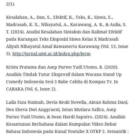
2(1).
Kesalahan, A., Dan, S., Efektif, K., Teks, K., Siswa, E.,
Madrasah, K. X., Nihayatul, A., Karawang, A. R., & Aulia, S.
T. (2024). Analisi Kesalahan Sintaksis dan Kalimat Efektif
pada Karangan Teks Eksposisi Siswa Kelas X Madrasah
Aliyah Nihayatul Amal Rawamerta Karawang (Vol. 13, Issue
3).
http://jurnal.umt.ac.id/index.php/lgrm
Krista Pratama dan Asep Purwo Yudi Utomo, R. (2020).
Analisis Tindak Tutur Ekspresif dalam Wacana Stand Up
Comedy Indonesia Sesi 3 Babe Cabita di Kompas Tv. In
CARAKA (Vol. 6, Issue 2).
Laila Faza Naimah, Devia Reski Novella, Ainun Rahma Dani,
Dea Sheva Dwi Anggraeni, Intan Mutiara Safira, Asep
Purwo Yudi Utomo, & Iwan Hardi Saputro. (2024). Analisis
Kesantunan Berbahasa dalam Kumpulan Video Debat
Bahasa Indonesia pada Kanal Youtube X OTKP 2. Semantik :