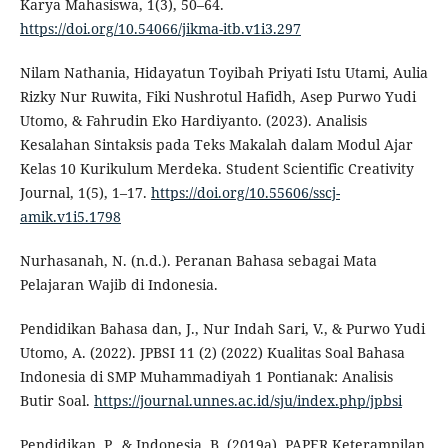
Karya Mahasiswa, 1(3), 50–64.
https://doi.org/10.54066/jikma-itb.v1i3.297
Nilam Nathania, Hidayatun Toyibah Priyati Istu Utami, Aulia
Rizky Nur Ruwita, Fiki Nushrotul Hafidh, Asep Purwo Yudi
Utomo, & Fahrudin Eko Hardiyanto. (2023). Analisis
Kesalahan Sintaksis pada Teks Makalah dalam Modul Ajar
Kelas 10 Kurikulum Merdeka. Student Scientific Creativity
Journal, 1(5), 1–17.
https://doi.org/10.55606/sscj-
amik.v1i5.1798
Nurhasanah, N. (n.d.). Peranan Bahasa sebagai Mata
Pelajaran Wajib di Indonesia.
Pendidikan Bahasa dan, J., Nur Indah Sari, V., & Purwo Yudi
Utomo, A. (2022). JPBSI 11 (2) (2022) Kualitas Soal Bahasa
Indonesia di SMP Muhammadiyah 1 Pontianak: Analisis
Butir Soal.
https://journal.unnes.ac.id/sju/index.php/jpbsi
Pendidikan, P., & Indonesia, B. (2019a). PAPER Keterampilan