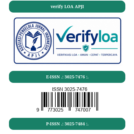
verify LOA APJI
E-ISSN .:
3025-7476
:.
P-ISSN .:
3025-7484
:.