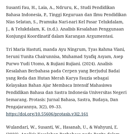
Susanti Fau, H., Laia, A., Ndruru, K., Studi Pendidikan
Bahasa Indonesia, P., Tinggi Keguruan dan Ilmu Pendidikan
Nias Selatan, S., Pramuka Nari-nari Kel Pasar Telukdalam,
J., & Telukdalam, K. (n.d.). Analisis Kesalahan Penggunaan
Konjungsi Koordinatif dalam Karangan Argumentasi.
Tri Maria Hastuti, manda Ayu Ningrum, Tyas Rahma Viani,
Seruni Yunita Chairunnisa, Muhamad Syafiq Asyam, Asep
Purwo Yudi Utomo, & Rujiani Rujiani. (2024). Analisis
Kesalahan Berbahasa pada Cerpen yang Berjudul Badai
yang Reda dan Hutan Merah Karya Fauzia sebagai
Kelayakan Bahan Ajar Membaca Intensif Mahasiswa
Pendidikan Bahasa dan Sastra Indonesia Universitas Negeri
Semarang. Protasis: Jurnal Bahasa, Sastra, Budaya, Dan
Pengajarannya, 3(2), 09–33.
https://doi.org/10.55606/protasis.v3i2.161
Wulandari, W., Susanti, W., Hasanah, U., & Wahyuni, E.