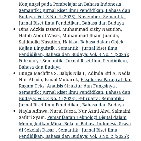
Konjungsi pada Pembelajaran Bahasa Indonesia
,
Semantik : Jurnal Riset Ilmu Pendidikan, Bahasa dan
Budaya: Vol. 3 No. 4 (2025): November: Semantik :
Jurnal Riset Ilmu Pendidikan, Bahasa dan Budaya
Dina Adzkia Izzanti, Muhammad Rizky Nasution,
Habib Abdul Wasik, Muhammad Ilham Juanda,
Sahkholid Nasution,
Hakikat Bahasa dalam Objek
Kajian Linguistik
,
Semantik : Jurnal Riset Ilmu
Pendidikan, Bahasa dan Budaya: Vol. 3 No. 1 (2025):
February : Semantik : Jurnal Riset Ilmu Pendidikan,
Bahasa dan Budaya
Bunga Machfira S, Balqis Nila F, Adinda Siti A, Nadia
Nur Afrida, Ismail Mubarok,
Eksplorasi Paragraf dan
Ragam Teks: Analisis Struktur dan Fungsinya
,
Semantik : Jurnal Riset Ilmu Pendidikan, Bahasa dan
Budaya: Vol. 3 No. 1 (2025): February : Semantik :
Jurnal Riset Ilmu Pendidikan, Bahasa dan Budaya
Nayla Adhwa, Nurul Faeza, Nur Azmi Alwi, Salmaini
Safitri Syam,
Pemanfaatan Teknologi Digital dalam
Meningkatkan Minat Belajar Bahasa Indonesia Siswa
di Sekolah Dasar
,
Semantik : Jurnal Riset Ilmu
Pendidikan, Bahasa dan Budaya: Vol. 3 No. 2 (2025):