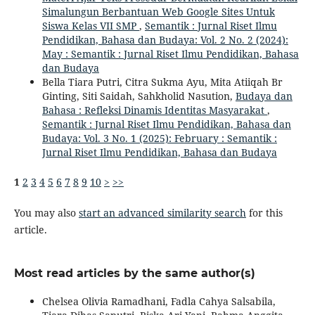
Simalungun Berbantuan Web Google Sites Untuk
Siswa Kelas VII SMP
,
Semantik : Jurnal Riset Ilmu
Pendidikan, Bahasa dan Budaya: Vol. 2 No. 2 (2024):
May : Semantik : Jurnal Riset Ilmu Pendidikan, Bahasa
dan Budaya
Bella Tiara Putri, Citra Sukma Ayu, Mita Atiiqah Br
Ginting, Siti Saidah, Sahkholid Nasution,
Budaya dan
Bahasa : Refleksi Dinamis Identitas Masyarakat
,
Semantik : Jurnal Riset Ilmu Pendidikan, Bahasa dan
Budaya: Vol. 3 No. 1 (2025): February : Semantik :
Jurnal Riset Ilmu Pendidikan, Bahasa dan Budaya
1
2
3
4
5
6
7
8
9
10
>
>>
You may also
start an advanced similarity search
for this
article.
Most read articles by the same author(s)
Chelsea Olivia Ramadhani, Fadla Cahya Salsabila,